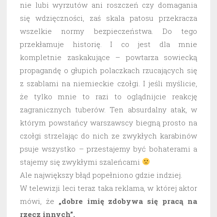
nie lubi wyrzutów ani roszczeń czy domagania
się wdzięczności, zaś skala patosu przekracza
wszelkie normy bezpieczeństwa. Do tego
przekłamuje historię. I co jest dla mnie
kompletnie zaskakujące – powtarza sowiecką
propagandę o głupich polaczkach rzucających się
z szablami na niemieckie czołgi. I jeśli myślicie,
że tylko mnie to razi to oglądnijcie reakcję
zagranicznych tuberów. Ten absurdalny atak, w
którym powstańcy warszawscy biegną prosto na
czołgi strzelając do nich ze zwykłych karabinów
psuje wszystko – przestajemy być bohaterami a
stajemy się zwykłymi szaleńcami
Ale największy błąd popełniono gdzie indziej.
W telewizji leci teraz taka reklama, w której aktor
mówi, że
„dobre imię zdobywa się pracą na
rzecz innych”.