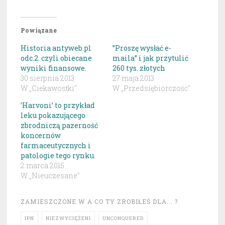
Powiązane
Historia antyweb.pl
”Proszę wysłać e-
odc.2. czyli obiecane
maila” i jak przytulić
wyniki finansowe.
260 tys. złotych
30 sierpnia 2013
27 maja 2013
W „Ciekawostki"
W „Przedsiębiorczość"
’Harvoni’ to przykład
leku pokazującego
zbrodniczą pazerność
koncernów
farmaceutycznych i
patologie tego rynku.
2 marca 2015
W „Nieuczesane"
ZAMIESZCZONE W
A CO TY ZROBIŁEŚ DLA... ?
IPN
NIEZWYCIĘŻENI
UNCONQUERED