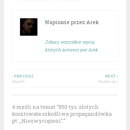
Napisane przez
Arek
Zobacz wszystkie wpisy,
których autorem jest Arek
Nawigacja
‹ PREVIOUS
NEXT ›
Nagość.
Zaczęło się :(
wpisu
4 myśli na temat “
850 tys. złotych
kosztowała szkodliwa propagandówka
pt. „Niezwyciężeni”.
”