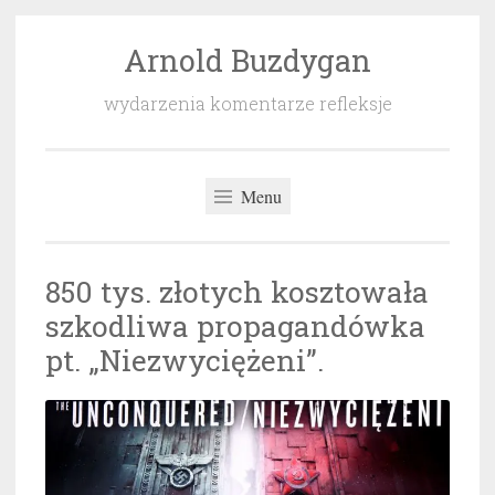
Arnold Buzdygan
Przeskocz
do
wydarzenia komentarze refleksje
treści
Menu
850 tys. złotych kosztowała
szkodliwa propagandówka
pt. „Niezwyciężeni”.