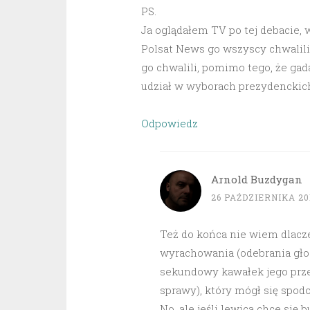
PS.
Ja oglądałem TV po tej debacie, w
Polsat News go wszyscy chwalili
go chwalili, pomimo tego, że gad
udział w wyborach prezydenckich(
Odpowiedz
Arnold Buzdygan
26 PAŹDZIERNIKA 201
Też do końca nie wiem dlacze
wyrachowania (odebrania gło
sekundowy kawałek jego prze
sprawy), który mógł się spodo
No, ale jeśli lewica chce się