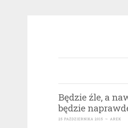
Przeskocz
do
treści
Będzie źle, a naw
będzie naprawdę 
25 PAŹDZIERNIKA 2015
~
AREK