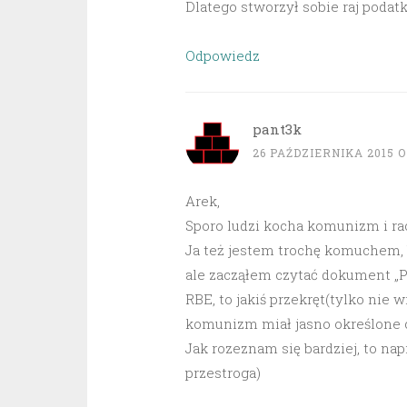
Dlatego stworzył sobie raj podat
Odpowiedz
pant3k
26 PAŹDZIERNIKA 2015 O
Arek,
Sporo ludzi kocha komunizm i racz
Ja też jestem trochę komuchem, 
ale zacząłem czytać dokument „Pi
RBE, to jakiś przekręt(tylko nie
komunizm miał jasno określone ce
Jak rozeznam się bardziej, to na
przestroga)