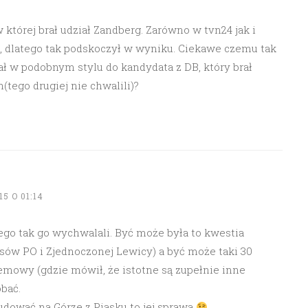
 której brał udział Zandberg. Zarówno w tvn24 jak i
, dlatego tak podskoczył w wyniku. Ciekawe czemu tak
ał w podobnym stylu do kandydata z DB, który brał
tego drugiej nie chwalili)?
5 O 01:14
go tak go wychwalali. Być może była to kwestia
sów PO i Zjednoczonej Lewicy) a być może taki 30
mowy (gdzie mówił, że istotne są zupełnie inne
bać.
 budować na Górze z Piasku to jej sprawa