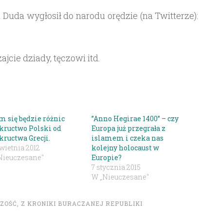
 Duda wygłosił do narodu orędzie (na Twitterze):
ajcie dziady, tęczowi itd.
m się będzie różnic
”Anno Hegirae 1400” – czy
kructwo Polski od
Europa już przegrała z
kructwa Grecji.
islamem i czeka nas
wietnia 2012
kolejny holocaust w
Nieuczesane"
Europie?
7 stycznia 2015
W „Nieuczesane"
CZOŚĆ
,
Z KRONIKI BURACZANEJ REPUBLIKI