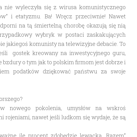
a nie wyleczyła się z wirusa komunistycznego
ów” i etatyzmu. Ba! Wręcz przeciwnie! Nawet
odporni na tą śmiertelną chorobę okazują się nią
t przypadkowy wybryk w postaci zaskakujących
 jakiegoś komunisty na telewizyjne debacie. To
jeśli gostek kreowany na inwestycyjnego guru,
 bzdury o tym jak to polskim firmom jest dobrze i
eniem podatków dziękować państwu za swoje
gorszego?
ów nowego pokolenia, umysłów na wskroś
 rojeniami, nawet jeśli ludkom się wydaje, że są
st ważne ile procent zdobędzie lewacka „Razem”