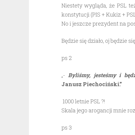
Niestety wygląda, że PSL te
konstytucji (PIS + Kukiz + PS
No i jeszcze prezydent na po
Będzie się działo, oj będzie si
ps 2
„-
Byliśmy, jesteśmy i bę
Janusz Piechociński.”
1000 letnie PSL ?!
Skala jego arogancji mnie ro
ps 3