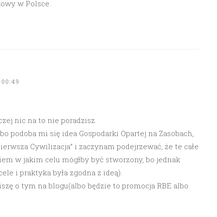
kowy w Polsce.
 00:49
ej nic na to nie poradzisz.
bo podoba mi się idea Gospodarki Opartej na Zasobach,
erwsza Cywilizacja” i zaczynam podejrzewać, że te całe
 wiem w jakim celu mógłby być stworzony, bo jednak
le i praktyka była zgodna z ideą).
piszę o tym na blogu(albo będzie to promocja RBE albo