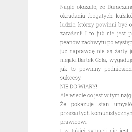
Nagle okazało, że Buraczan
okradania „bogatych kułak
ludzie, którzy powinni być 
zarażeni! I to już nie jes
peanów zachwytu po występie
już naprawdę nie są żarty 
niejaki Bartek Gola, wygaduje
jak to powinny podniesi
sukcesy.
NIE DO WIARY!
Ale wiecie co jest w tym naj
Że pokazuje stan umysł
przeżartych komunistycznymi
prawicowi.
I w takiej sytuacji nie je