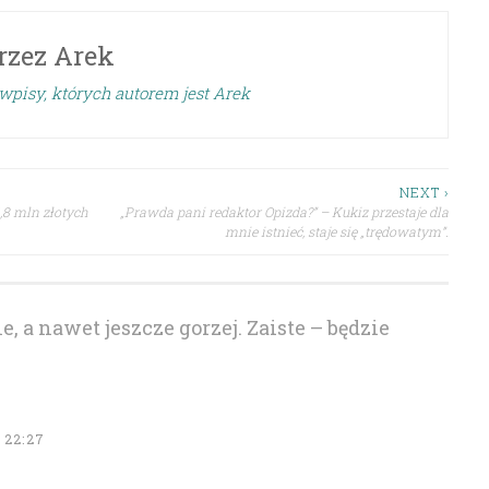
rzez
Arek
wpisy, których autorem jest Arek
NEXT ›
,8 mln złotych
„Prawda pani redaktor Opizda?” – Kukiz przestaje dla
mnie istnieć, staje się „trędowatym”.
e, a nawet jeszcze gorzej. Zaiste – będzie
 22:27