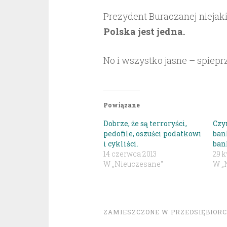
Prezydent Buraczanej niejaki
Polska jest jedna.
No i wszystko jasne – spieprz
Powiązane
Dobrze, że są terroryści,
Czy
pedofile, oszuści podatkowi
ban
i cykliści.
ban
14 czerwca 2013
29 k
W „Nieuczesane"
W „
ZAMIESZCZONE W
PRZEDSIĘBIOR