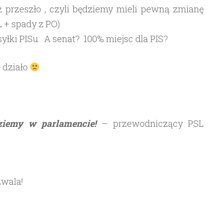
ż przeszło , czyli będziemy mieli pewną zmianę
L + spady z PO)
syłki PISu. A senat? 100% miejsc dla PIS?
ę działo
dziemy w parlamencie!
– przewodniczący PSL
zwala!