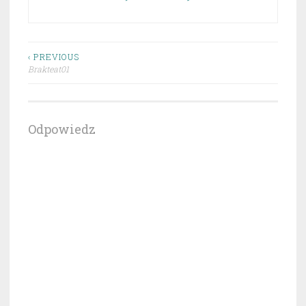
Nawigacja
‹ PREVIOUS
Brakteat01
wpisu
Odpowiedz