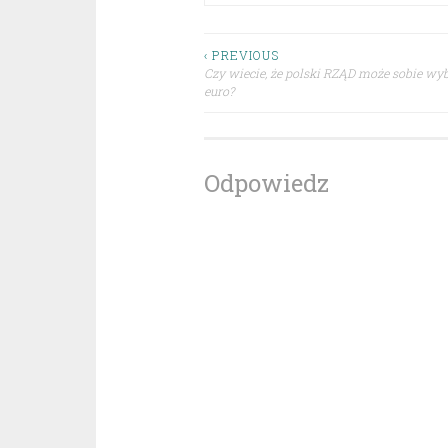
Nawigacja
‹ PREVIOUS
Czy wiecie, że polski RZĄD może sobie wy
euro?
wpisu
Odpowiedz