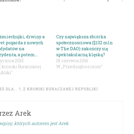
śmiechujki, drwiny a
Czy największa zbiórka
et pogarda z nowych
społecznościowa ($132 mln
dydatów na
w The DAO) zakończy się
zydenta, a potem…
spektakularną klęską?
tycznia 2015
18 czerwca 2016
Z kroniki Buraczanej
W „Przedsiębiorczość"
bliki"
Ś DLA... ?
,
Z KRONIKI BURACZANEJ REPUBLIKI
rzez
Arek
wpisy, których autorem jest Arek