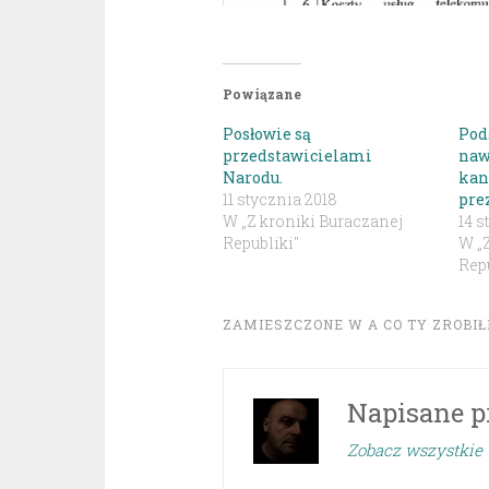
Powiązane
Posłowie są
Pod
przedstawicielami
naw
Narodu.
kan
11 stycznia 2018
pre
W „Z kroniki Buraczanej
14 s
Republiki"
W „
Repu
ZAMIESZCZONE W
A CO TY ZROBIŁE
Napisane p
Zobacz wszystkie 