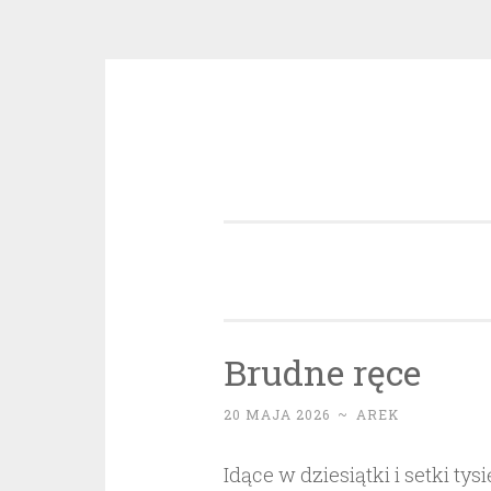
Przeskocz
do
treści
Brudne ręce
20 MAJA 2026
~
AREK
Idące w dziesiątki i setki ty