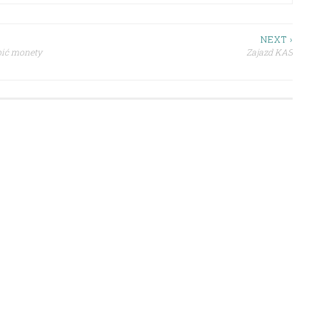
NEXT ›
bić monety
Zajazd KAS