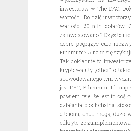
inwestorów w The DAO. Dokł
wartości. Do dziś inwestorzy
wartości 60 mln dolarów.
zainwestowano!? Czyż to nie 
dobre pogrążyć całą niezwy
Ethereum? A na to się szyku
Tak dokładnie to inwestorzy
kryptowaluty „ether” o taki
spowodowanego tym wydarzen
jest DAO, Ethereum itd. nap
powiem tyle, że jest to coś
działania blockchaina stos
bitciona, choć mogą dużo wi
odkryto, że zaimplemento