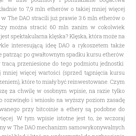
adnie to 7,9 mln etherów o takiej mniej więcej
 w The DAO stracili już prawie 3.6 mln etherów o
 Czy można stracić 60 mln zanim w cokolwiek
jest spektakularna klęska? Klęska, która może na
kle interesującą ideę DAO a rykoszetem także
je patrząc po gwałtownym spadku kursu etherów.
 tracą przeniesione do tego podmiotu jednostki
ej mniej więcej wartości (sprzed tąpnięcia kursu
iem), które to miały być reinwestowane. Czym
iszę za chwilę w osobnym wpisie, na razie tylko
 co rozwinęło i wniosło na wyższy poziom zasadę
owanego przy bitcoinie a ethery są podobne do
ęcej. W tym wpisie istotne jest to, że wczoraj
wany w The DAO mechanizm samowykonywalnych