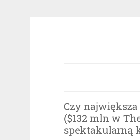
Przeskocz
do
treści
Czy największa 
($132 mln w The
spektakularną 