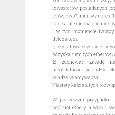
kontraktów algorytmicznych 
inwestorów posiadanych pr
(chwilowo?) martwy adres (tak
tam są, ale nie ma nad nimi 
I w tym momencie twórcy 
dylematem:
1) czy ratować sytuację i i
odzyskaniem tych etherów , 
2) zachować zasadę nie
niepodatności na ludzki el
władzy włamywacza
Niestety każde z tych rozwią
W pierwszym przypadku i
podmiot ethery, a więc i s
zakresie bo to zależy od kur