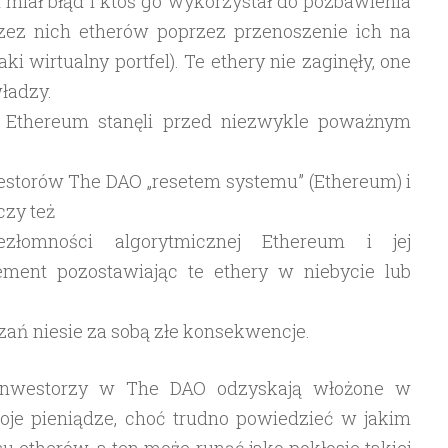
miał błąd i ktoś go wykorzystał do pozbawienia
zez nich etherów poprzez przenoszenie ich na
i wirtualny portfel). Te ethery nie zaginęły, one
władzy.
Ethereum stanęli przed niezwykle poważnym
nwestorów The DAO „resetem systemu” (Ethereum) i
czy też
złomności algorytmicznej Ethereum i jej
ement pozostawiając te ethery w niebycie lub
zań niesie za sobą złe konsekwencje.
nwestorzy w The DAO odzyskają włożone w
woje pieniądze, choć trudno powiedzieć w jakim
su etherów, a ten może runąć jako pokłosie takiej