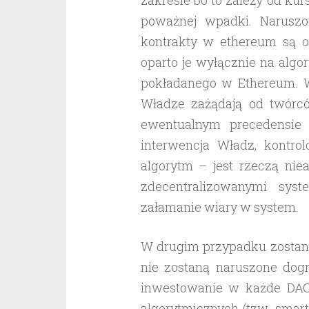
poważnej wpadki. Narusz
kontrakty w ethereum są o
oparto je wyłącznie na alg
pokładanego w Ethereum. W 
Władze zażądają od twórców
ewentualnym precedensie 
interwencja Władz, kontro
algorytm – jest rzeczą nie
zdecentralizowanymi s
załamanie wiary w system.
W drugim przypadku zostani
nie zostaną naruszone dogm
inwestowanie w każde DAO
algorytmicznych (tzw. smart