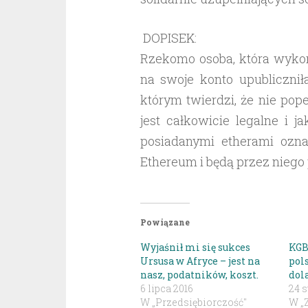
DOPISEK:
Rzekomo osoba, która wykor
na swoje konto upubliczniła
którym twierdzi, że nie pop
jest całkowicie legalne i j
posiadanymi etherami ozn
Ethereum i będą przez niego 
Powiązane
Wyjaśnił mi się sukces
KGB
Ursusa w Afryce – jest na
pol
nasz, podatników, koszt.
dol
6 lipca 2016
24 s
W „Przedsiębiorczość"
W „