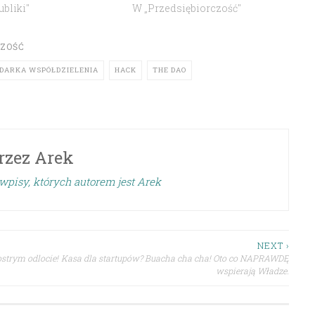
bliki"
W „Przedsiębiorczość"
CZOŚĆ
DARKA WSPÓŁDZIELENIA
HACK
THE DAO
rzez
Arek
wpisy, których autorem jest Arek
NEXT ›
ostrym odlocie!
Kasa dla startupów? Buacha cha cha! Oto co NAPRAWDĘ
wspierają Władze.