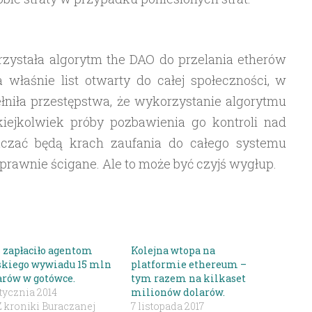
zystała algorytm the DAO do przelania etherów
 właśnie list otwarty do całej społeczności, w
ełniła przestępstwa, że wykorzystanie algorytmu
akiejkolwiek próby pozbawienia go kontroli nad
aczać będą krach zaufania do całego systemu
prawnie ścigane. Ale to może być czyjś wygłup.
 zapłaciło agentom
Kolejna wtopa na
skiego wywiadu 15 mln
platformie ethereum –
arów w gotówce.
tym razem na kilkaset
tycznia 2014
milionów dolarów.
Z kroniki Buraczanej
7 listopada 2017