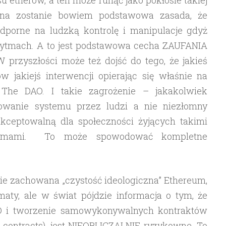
ona zostanie bowiem podstawowa zasada, że
dporne na ludzką kontrolę i manipulacje gdyż
orytmach. A to jest podstawowa cecha ZAUFANIA
przyszłości może też dojść do tego, że jakieś
 jakiejś interwencji opierając się właśnie na
The DAO. I takie zagrożenie – jakakolwiek
lowanie systemu przez ludzi a nie niezłomny
akceptowalną dla społeczności żyjących takimi
ystemami. To może spowodować kompletne
e zachowana „czystość ideologiczna” Ethereum,
aty, ale w świat pójdzie informacja o tym, że
 i tworzenie samowykonywalnych kontraktów
 contracts), jest NIEOBLICZALNIE ryzykowne. To