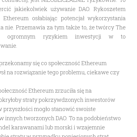
ercić jakiekolwiek używanie DAO. Rykoszetem
 Ethereum osłabiając potencjał wykorzystania
a nie. Przemawia za tym także to, że twórcy The
ed ogromnym ryzykiem inwestycji w to
wanie.
 przekonamy się co społeczność Ethereum
sł na rozwiązanie tego problemu, ciekawe czy
społeczność Ethereum zrzuciła się na
pokryłoby straty pokrzywdzonych inwestorów
w przyszłości mogło stanowić swoiste
ów innych tworzonych DAO. To na podobieństwo
del karawanami lub morski i wzajemnie
obie straty w przypadku poniesionych strat.