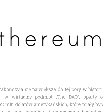
akończyła się największa do tej pory w historii
– w wirtualny podmiot „The DAO”, oparty o
2 mln dolarów amerykańskich, które miały być
cje w inne podmioty i pomnażanie bogactwa