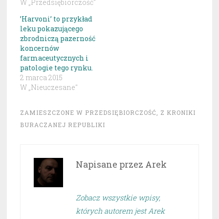
W „Przedsiębiorczość"
’Harvoni’ to przykład
leku pokazującego
zbrodniczą pazerność
koncernów
farmaceutycznych i
patologie tego rynku.
2 marca 2015
W „Nieuczesane"
ZAMIESZCZONE W
PRZEDSIĘBIORCZOŚĆ
,
Z KRONIKI
BURACZANEJ REPUBLIKI
Napisane przez
Arek
Zobacz wszystkie wpisy,
których autorem jest Arek