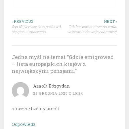
Nawigacja
‹ PREVIOUS
NEXT ›
Sąd Najwyższy sam pozbawił
Tak bez komentarza na temat
wpisu
się głosu i znaczenia.
wezwania do wojny domowej.
Jedna myśl na temat “
Gdzie emigrować
– lista europejskich krajów z
największymi pensjami.
”
Arnolt Bózgydan
29 GRUDNIA 2020 O 20:24
straszne bzdury arnolt
Odpowiedz