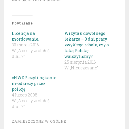
Powiązane
Licencja na
Wizyta u dowolnego
mordowanie.
lekarza – 3 dni pracy
30 marca 2016
zwykłego robola, czy o
W „A co Ty zrobiłeś
taką Polskę
dla... ?"
walczyliśmy?
25 sierpnia 2016
W „Nieuczesane"
cHWDP, czyli nękanie
młodzieży przez
policję
4 lutego 2008
W „A co Ty zrobiłeś
dla... ?"
ZAMIESZCZONE W
OGÓLNE