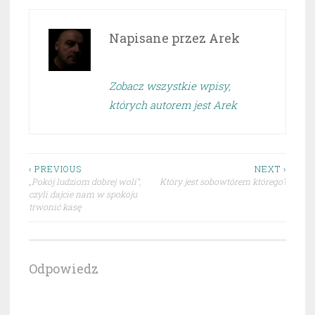
Napisane przez
Arek
Zobacz wszystkie wpisy,
których autorem jest Arek
Nawigacja
‹ PREVIOUS
NEXT ›
„Pokój ludziom dobrej woli”,
Który jest sobowtórem którego?
wpisu
czyli dajcie nam w spokoju
trwonić kasę
Odpowiedz