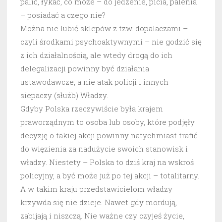
palić, łykać, co może – do jedzenie, picia, palenia
– posiadać a czego nie?
Można nie lubić sklepów z tzw. dopalaczami –
czyli środkami psychoaktywnymi – nie godzić się
z ich działalnością, ale wtedy drogą do ich
delegalizacji powinny być działania
ustawodawcze, a nie atak policji i innych
siepaczy (służb) Władzy.
Gdyby Polska rzeczywiście była krajem
praworządnym to osoba lub osoby, które podjęły
decyzję o takiej akcji powinny natychmiast trafić
do więzienia za nadużycie swoich stanowisk i
władzy. Niestety – Polska to dziś kraj na wskroś
policyjny, a być może już po tej akcji – totalitarny.
A w takim kraju przedstawicielom władzy
krzywda się nie dzieje. Nawet gdy mordują,
zabijają i niszczą. Nie ważne czy czyjeś życie,