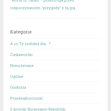
"World of Tanks" - przestroga przed
rozpoczynaniem "przygody" z tą grą.
Kategorie
A co Ty zrobiłeś dla… ?
Ciekawostki
Nieuczesane
Ogólne
Osobista
Przedsiębiorczość
Z kroniki Buraczanej Republiki