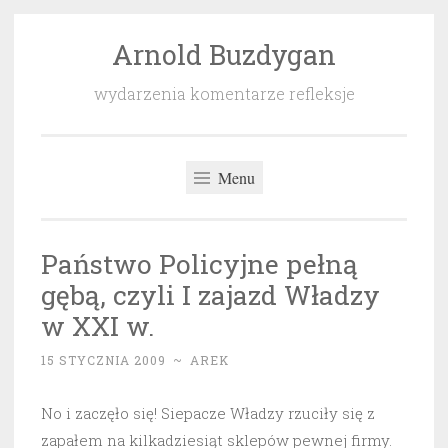
Arnold Buzdygan
Przeskocz
do
wydarzenia komentarze refleksje
treści
Menu
Państwo Policyjne pełną
gębą, czyli I zajazd Władzy
w XXI w.
15 STYCZNIA 2009
~
AREK
No i zaczęło się! Siepacze Władzy rzuciły się z
zapałem na kilkadziesiąt sklepów pewnej firmy.