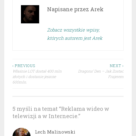
Napisane przez
Arek
Zobacz wszystkie wpisy,
których autorem jest Arek
Nawigacja
‹ PREVIOUS
NEXT ›
Właśnie LOT dostał 400 mln
Dragons’ Den – Jak Zostać
wpisu
złotych i dostanie jeszcze
Frajerem
600mln.
5 myśli na temat “
Reklama wideo w
telewizji a w Internecie.
”
Lech Malinowski