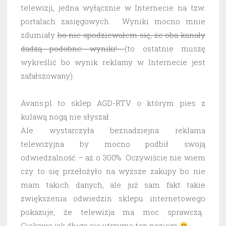
telewizji, jedna wyłącznie w Internecie na tzw.
portalach zasięgowych. Wyniki mocno mnie
zdumiały
bo nie spodziewałem się, że oba kanały
dadzą podobne wyniki!
(to ostatnie muszę
wykreślić bo wynik reklamy w Internecie jest
zafałszowany).
Avans.pl to sklep AGD-RTV o którym pies z
kulawą nogą nie słyszał.
Ale wystarczyła beznadziejna reklama
telewizyjna by mocno podbił swoją
odwiedzalność – aż o 300% .Oczywiście nie wiem
czy to się przełożyło na wyższe zakupy bo nie
mam takich danych, ale już sam fakt takie
zwiększenia odwiedzin sklepu internetowego
pokazuje, że telewizja ma moc sprawczą.
Ciekawe jak długo się utrzyma ten poziom