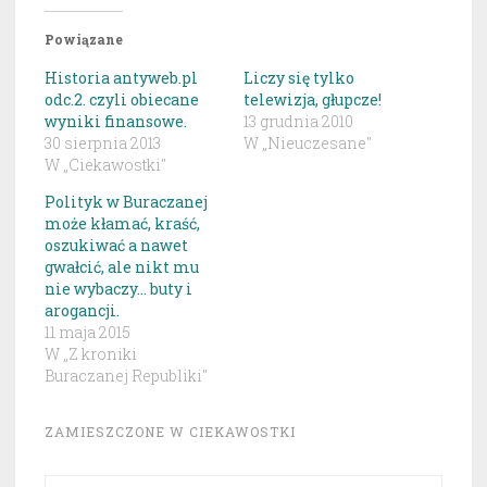
Powiązane
Historia antyweb.pl
Liczy się tylko
odc.2. czyli obiecane
telewizja, głupcze!
wyniki finansowe.
13 grudnia 2010
30 sierpnia 2013
W „Nieuczesane"
W „Ciekawostki"
Polityk w Buraczanej
może kłamać, kraść,
oszukiwać a nawet
gwałcić, ale nikt mu
nie wybaczy… buty i
arogancji.
11 maja 2015
W „Z kroniki
Buraczanej Republiki"
ZAMIESZCZONE W
CIEKAWOSTKI