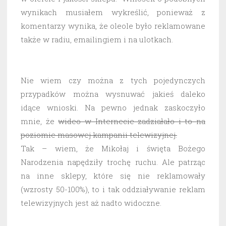
wynikach musiałem wykreślić, ponieważ z
komentarzy wynika, że oleole było reklamowane
także w radiu, emailingiem i na ulotkach.
Nie wiem czy można z tych pojedynczych
przypadków można wysnuwać jakieś daleko
idące wnioski. Na pewno jednak zaskoczyło
mnie, że
wideo w Internecie zadziałało i to na
poziomie masowej kampanii telewizyjnej.
Tak – wiem, że Mikołaj i święta Bożego
Narodzenia napędziły trochę ruchu. Ale patrząc
na inne sklepy, które się nie reklamowały
(wzrosty 50-100%), to i tak oddziaływanie reklam
telewizyjnych jest aż nadto widoczne.