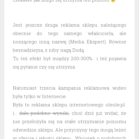
Jest jeszcze druga reklama sklepu należącego
obecnie do tego samego właściciela, ale
noszącego inną nazwę (Media Ekspert). Równie
beznadziejna, z niby nagą Dodą.
Tu też efekt był między 200-300% i też pojawia
się pytanie czy się utrzyma.
Natomiast trzecia kampania reklamowa wideo
była tylko w Internecie.
Była to reklama sklepu internetowego oleole.pl
i…
dała podobne wyniki,
choć dziś już widać, że
nie przełożyła się na stałe utrzymanie poziomu
odwiedzin sklepu. Ale przyczyny tego mogą leżeć
w ofercie i jakości sklepu. Wniosek o podobnych