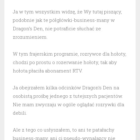
Ja w tym wszystkim widzę, że Wy tutaj piszący,
podobnie jak te półgłówki-business-many w
Dragon’s Den, nie potraficie słuchać ze
zrozumieniem.
W tym frajerskim programie, rozrywce dla hołoty,
chodzi po prostu o rozerwanie hołoty, tak aby
hołota płaciła abonament RTV.
Ja obejrzałem kilka odcinków Dragon’s Den na
osobistą prośbę jednego z tutejszych pacjentów.
Nie mam zwyczaju w ogóle oglądać rozrywki dla
debili.
Ale z tego co usłyszałem, to ani te patałachy
business-many, ani ci pseudo-wynalazcy nie