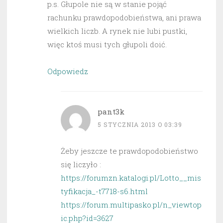
p.s. Głupole nie są w stanie pojąć
rachunku prawdopodobieństwa, ani prawa
wielkich liczb. A rynek nie lubi pustki,
więc ktoś musi tych głupoli doić.
Odpowiedz
pant3k
5 STYCZNIA 2013 O 03:39
Żeby jeszcze te prawdopodobieństwo
się liczyło :
https://forumzn.katalogi.pl/Lotto__mis
tyfikacja_-t7718-s6.html
https://forum.multipasko.pl/n_viewtop
ic.php?id=3627