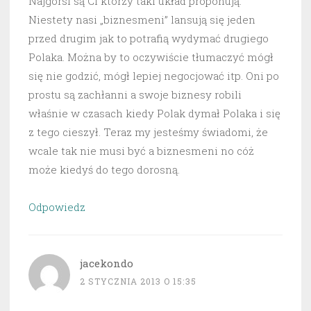
Najgorsi są Ci którzy taki układ proponują.
Niestety nasi „biznesmeni” lansują się jeden
przed drugim jak to potrafią wydymać drugiego
Polaka. Można by to oczywiście tłumaczyć mógł
się nie godzić, mógł lepiej negocjować itp. Oni po
prostu są zachłanni a swoje biznesy robili
właśnie w czasach kiedy Polak dymał Polaka i się
z tego cieszył. Teraz my jesteśmy świadomi, że
wcale tak nie musi być a biznesmeni no cóż
może kiedyś do tego dorosną.
Odpowiedz
jacekondo
2 STYCZNIA 2013 O 15:35