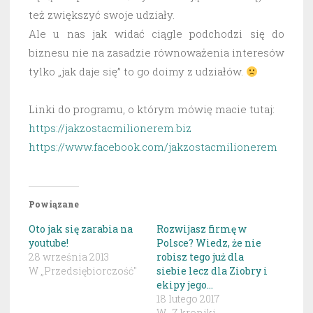
też zwiększyć swoje udziały.
Ale u nas jak widać ciągle podchodzi się do
biznesu nie na zasadzie równoważenia interesów
tylko „jak daje się” to go doimy z udziałów.
Linki do programu, o którym mówię macie tutaj:
https://jakzostacmilionerem.biz
https://www.facebook.com/jakzostacmilionerem
Powiązane
Oto jak się zarabia na
Rozwijasz firmę w
youtube!
Polsce? Wiedz, że nie
28 września 2013
robisz tego już dla
W „Przedsiębiorczość"
siebie lecz dla Ziobry i
ekipy jego…
18 lutego 2017
W „Z kroniki