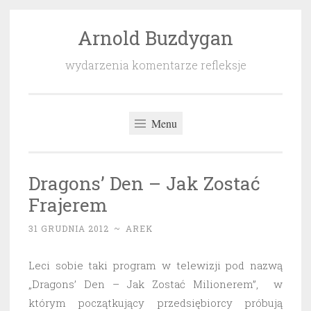
Arnold Buzdygan
Przeskocz
do
wydarzenia komentarze refleksje
treści
Menu
Dragons’ Den – Jak Zostać
Frajerem
31 GRUDNIA 2012
~
AREK
Leci sobie taki program w telewizji pod nazwą
„Dragons’ Den – Jak Zostać Milionerem”, w
którym początkujący przedsiębiorcy próbują