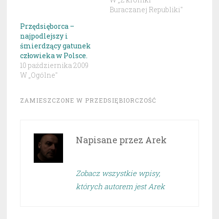
Buraczanej Republiki"
Przędsięborca –
najpodlejszy i
śmierdzący gatunek
człowieka w Polsce.
10 października 2009
W „Ogólne"
ZAMIESZCZONE W
PRZEDSIĘBIORCZOŚĆ
Napisane przez
Arek
Zobacz wszystkie wpisy,
których autorem jest Arek