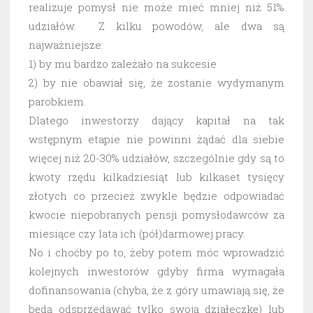
realizuje pomysł nie może mieć mniej niż 51%
udziałów. Z kilku powodów, ale dwa są
najważniejsze:
1) by mu bardzo zależało na sukcesie
2) by nie obawiał się, że zostanie wydymanym
parobkiem.
Dlatego inwestorzy dający kapitał na tak
wstępnym etapie nie powinni żądać dla siebie
więcej niż 20-30% udziałów, szczególnie gdy są to
kwoty rzędu kilkadziesiąt lub kilkaset tysięcy
złotych co przecież zwykle będzie odpowiadać
kwocie niepobranych pensji pomysłodawców za
miesiące czy lata ich (pół)darmowej pracy.
No i choćby po to, żeby potem móc wprowadzić
kolejnych inwestorów gdyby firma wymagała
dofinansowania (chyba, że z góry umawiają się, że
będą odsprzedawać tylko swoją działeczkę) lub