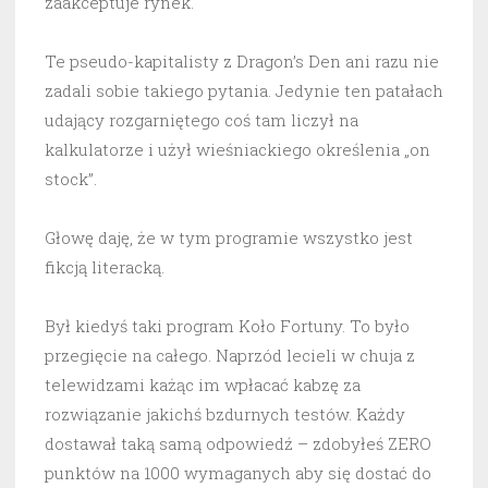
zaakceptuje rynek.
Te pseudo-kapitalisty z Dragon’s Den ani razu nie
zadali sobie takiego pytania. Jedynie ten patałach
udający rozgarniętego coś tam liczył na
kalkulatorze i użył wieśniackiego określenia „on
stock”.
Głowę daję, że w tym programie wszystko jest
fikcją literacką.
Był kiedyś taki program Koło Fortuny. To było
przegięcie na całego. Naprzód lecieli w chuja z
telewidzami każąc im wpłacać kabzę za
rozwiązanie jakichś bzdurnych testów. Każdy
dostawał taką samą odpowiedź – zdobyłeś ZERO
punktów na 1000 wymaganych aby się dostać do