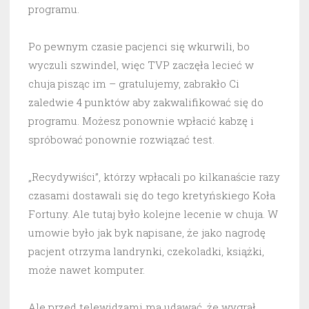
programu.
Po pewnym czasie pacjenci się wkurwili, bo
wyczuli szwindel, więc TVP zaczęła lecieć w
chuja pisząc im – gratulujemy, zabrakło Ci
zaledwie 4 punktów aby zakwalifikować się do
programu. Możesz ponownie wpłacić kabzę i
spróbować ponownie rozwiązać test.
„Recydywiści”, którzy wpłacali po kilkanaście razy
czasami dostawali się do tego kretyńskiego Koła
Fortuny. Ale tutaj było kolejne lecenie w chuja. W
umowie było jak byk napisane, że jako nagrodę
pacjent otrzyma landrynki, czekoladki, książki,
może nawet komputer.
Ale przed telewidzami ma udawać, że wygrał