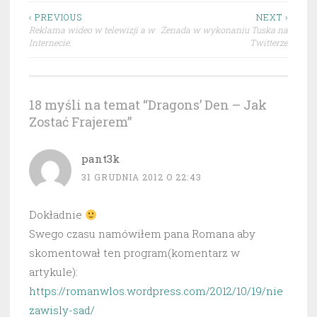
Nawigacja
‹ PREVIOUS
NEXT ›
Reklama wideo w telewizji a w
Żenada w wykonaniu Tuska na
wpisu
Internecie.
Twitterze
18 myśli na temat “
Dragons’ Den – Jak
Zostać Frajerem
”
pant3k
31 GRUDNIA 2012 O 22:43
Dokładnie
Swego czasu namówiłem pana Romana aby
skomentował ten program(komentarz w
artykule):
https://romanwlos.wordpress.com/2012/10/19/nie
zawisly-sad/