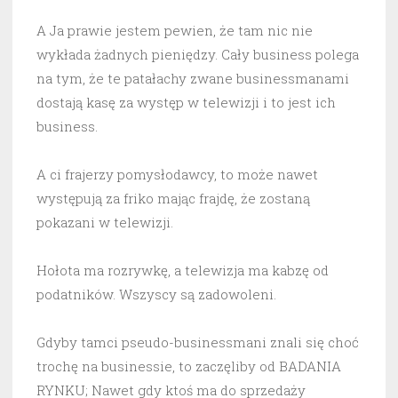
A Ja prawie jestem pewien, że tam nic nie
wykłada żadnych pieniędzy. Cały business polega
na tym, że te patałachy zwane businessmanami
dostają kasę za występ w telewizji i to jest ich
business.
A ci frajerzy pomysłodawcy, to może nawet
występują za friko mając frajdę, że zostaną
pokazani w telewizji.
Hołota ma rozrywkę, a telewizja ma kabzę od
podatników. Wszyscy są zadowoleni.
Gdyby tamci pseudo-businessmani znali się choć
trochę na businessie, to zaczęliby od BADANIA
RYNKU; Nawet gdy ktoś ma do sprzedaży