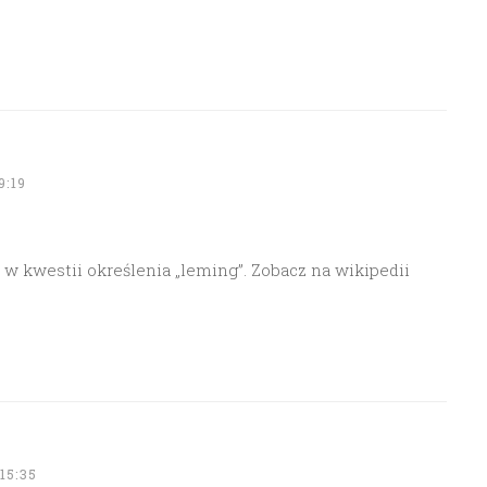
9:19
) w kwestii określenia „leming”. Zobacz na wikipedii
15:35