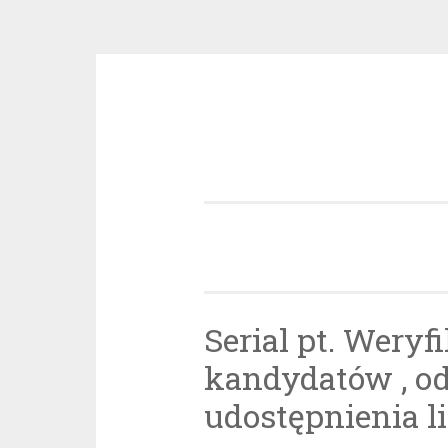
Przeskocz
do
treści
Serial pt. Weryf
kandydatów , o
udostępnienia li