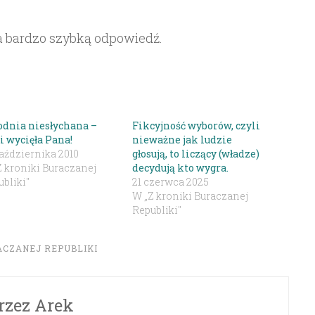
 bardzo szybką odpowiedź.
odnia niesłychana –
Fikcyjność wyborów, czyli
i wycięła Pana!
nieważne jak ludzie
aździernika 2010
głosują, to liczący (władze)
Z kroniki Buraczanej
decydują kto wygra.
bliki"
21 czerwca 2025
W „Z kroniki Buraczanej
Republiki"
ACZANEJ REPUBLIKI
rzez
Arek