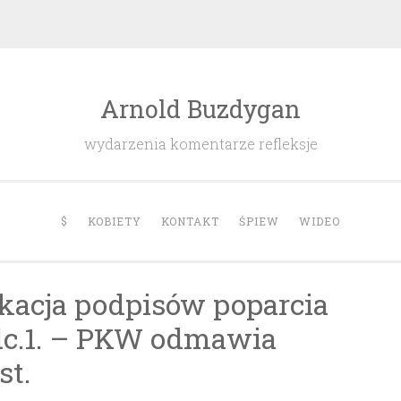
Arnold Buzdygan
wydarzenia komentarze refleksje
$
KOBIETY
KONTAKT
ŚPIEW
WIDEO
ikacja podpisów poparcia
dc.1. – PKW odmawia
st.