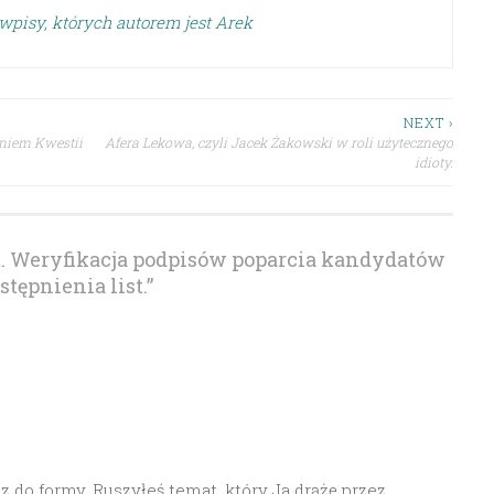
wpisy, których autorem jest Arek
NEXT ›
aniem Kwestii
Afera Lekowa, czyli Jacek Żakowski w roli użytecznego
idioty.
pt. Weryfikacja podpisów poparcia kandydatów
tępnienia list.
”
 do formy. Ruszyłeś temat, który Ja drążę przez