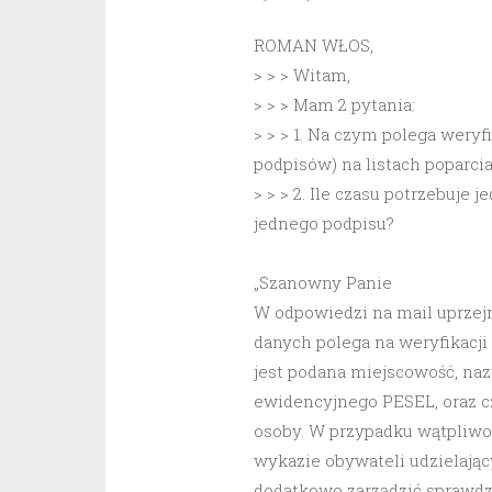
ROMAN WŁOS,
> > > Witam,
> > > Mam 2 pytania:
> > > 1. Na czym polega wery
podpisów) na listach poparcia
> > > 2. Ile czasu potrzebuje
jednego podpisu?
„Szanowny Panie
W odpowiedzi na mail uprzejm
danych polega na weryfikacji 
jest podana miejscowość, na
ewidencyjnego PESEL, oraz cz
osoby. W przypadku wątpliwo
wykazie obywateli udzielają
dodatkowo zarządzić sprawdz