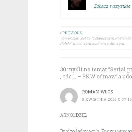
Zobacz wszystkie 
Nawigacja
‹ PREVIOUS
76% Rosjan jest za ”Ostatecznym Rozwiąz
Polski” masowym atakiem jądrowym.
wpisu
30 myśli na temat “
Serial 
, odc.1. – PKW odmawia udos
ROMAN WŁOS
3 KWIETNIA 2015 O 07:19
ARNOLDZIE,
Bardzo ładny wpis. Znowu wracasz