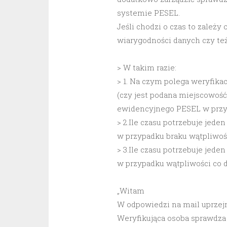
systemie PESEL.
Jeśli chodzi o czas to zależy
wiarygodności danych czy też 
> W takim razie:
> 1. Na czym polega weryfikac
(czy jest podana miejscowość
ewidencyjnego PESEL w przy
> 2.Ile czasu potrzebuje jed
w przypadku braku wątpliwoś
> 3.Ile czasu potrzebuje jed
w przypadku wątpliwości co 
„Witam
W odpowiedzi na mail uprzejm
Weryfikująca osoba sprawdza