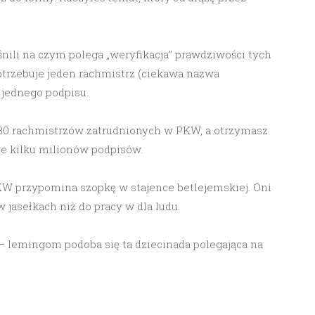
nili na czym polega „weryfikacja” prawdziwości tych
potrzebuje jeden rachmistrz (ciekawa nazwa
 jednego podpisu.
30 rachmistrzów zatrudnionych w PKW, a otrzymasz
e kilku milionów podpisów.
PKW przypomina szopkę w stajence betlejemskiej. Oni
 jasełkach niż do pracy w dla ludu.
ą – lemingom podoba się ta dziecinada polegająca na