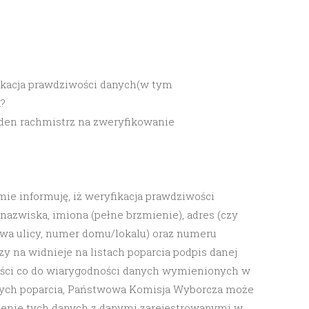
fikacja prawdziwości danych(w tym
?
 jeden rachmistrz na zweryfikowanie
ie informuję, iż weryfikacja prawdziwości
nazwiska, imiona (pełne brzmienie), adres (czy
zwa ulicy, numer domu/lokalu) oraz numeru
y na widnieje na listach poparcia podpis danej
ści co do wiarygodności danych wymienionych w
cych poparcia, Państwowa Komisja Wyborcza może
enie tych danych z danymi zarejestrowanymi w