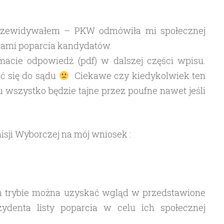
k przewidywałem – PKW odmówiła mi społecznej
stami poparcia kandydatów.
 macie odpowiedź (pdf) w dalszej części wpisu.
ć się do sądu
Ciekawe czy kiedykolwiek ten
u wszystko będzie tajne przez poufne nawet jeśli
ji Wyborczej na mój wniosek :
im trybie można uzyskać wgląd w przedstawione
ydenta listy poparcia w celu ich społecznej