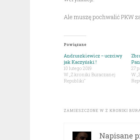
Ale muszę pochwalić PKW za
Powiązane
Andruszkiewicz – uczciwy
Zbr
jak Kaczyński !
Pan
10 lutego 2019
27 p
W „Z kroniki Buraczanej
W „
Republiki"
Repu
ZAMIESZCZONE W
Z KRONIKI BUR
Napisane p