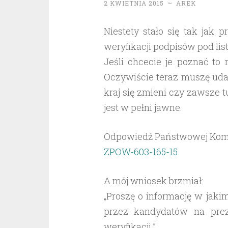
2 KWIETNIA 2015
~
AREK
Niestety stało się tak ja
weryfikacji podpisów pod li
Jeśli chcecie je poznać to
Oczywiście teraz muszę uda
kraj się zmieni czy zawsze t
jest w pełni jawne.
Odpowiedź Państwowej Komis
ZPOW-603-165-15
A mój wniosek brzmiał:
„Proszę o informację w jak
przez kandydatów na prez
weryfikacji.”