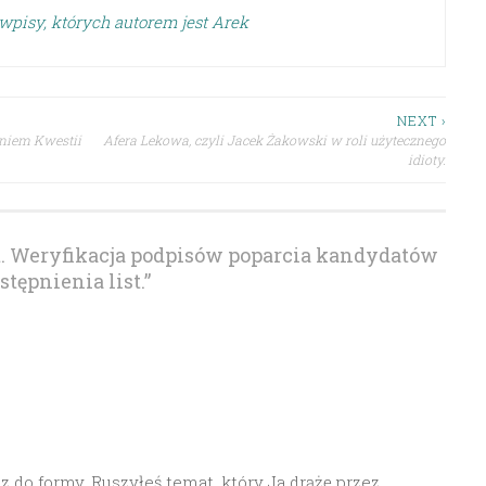
wpisy, których autorem jest Arek
NEXT ›
aniem Kwestii
Afera Lekowa, czyli Jacek Żakowski w roli użytecznego
idioty.
pt. Weryfikacja podpisów poparcia kandydatów
tępnienia list.
”
 do formy. Ruszyłeś temat, który Ja drążę przez