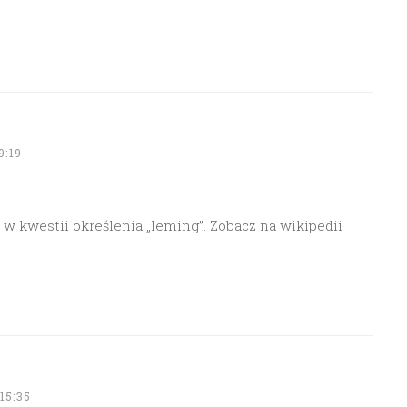
9:19
) w kwestii określenia „leming”. Zobacz na wikipedii
15:35