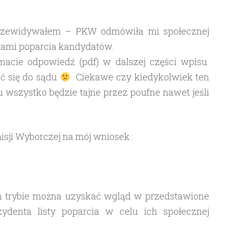
k przewidywałem – PKW odmówiła mi społecznej
stami poparcia kandydatów.
 macie odpowiedź (pdf) w dalszej części wpisu.
ć się do sądu
Ciekawe czy kiedykolwiek ten
u wszystko będzie tajne przez poufne nawet jeśli
ji Wyborczej na mój wniosek :
im trybie można uzyskać wgląd w przedstawione
ydenta listy poparcia w celu ich społecznej