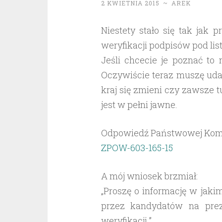
2 KWIETNIA 2015
~
AREK
Niestety stało się tak ja
weryfikacji podpisów pod li
Jeśli chcecie je poznać to
Oczywiście teraz muszę uda
kraj się zmieni czy zawsze t
jest w pełni jawne.
Odpowiedź Państwowej Komis
ZPOW-603-165-15
A mój wniosek brzmiał:
„Proszę o informację w jak
przez kandydatów na prez
weryfikacji.”