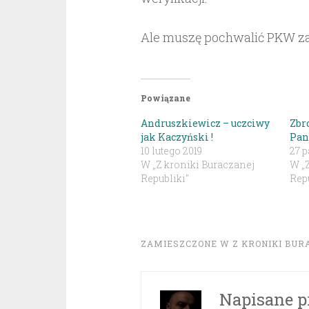
Ale muszę pochwalić PKW za
Powiązane
Andruszkiewicz – uczciwy
Zbr
jak Kaczyński !
Pan
10 lutego 2019
27 p
W „Z kroniki Buraczanej
W „
Republiki"
Repu
ZAMIESZCZONE W
Z KRONIKI BUR
Napisane p