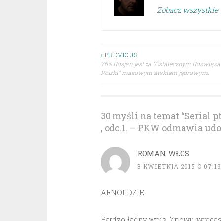
Zobacz wszystkie 
Nawigacja
‹ PREVIOUS
76% Rosjan jest za ”Ostatecznym Rozwiąz
Polski” masowym atakiem jądrowym.
wpisu
30 myśli na temat “
Serial 
, odc.1. – PKW odmawia udos
ROMAN WŁOS
3 KWIETNIA 2015 O 07:19
ARNOLDZIE,
Bardzo ładny wpis. Znowu wracasz