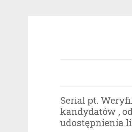
Przeskocz
do
treści
Serial pt. Weryf
kandydatów , o
udostępnienia li