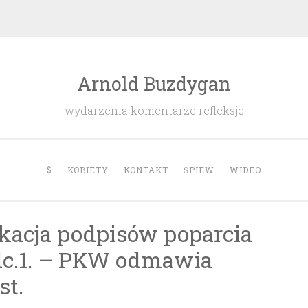
Arnold Buzdygan
wydarzenia komentarze refleksje
$
KOBIETY
KONTAKT
ŚPIEW
WIDEO
ikacja podpisów poparcia
dc.1. – PKW odmawia
st.