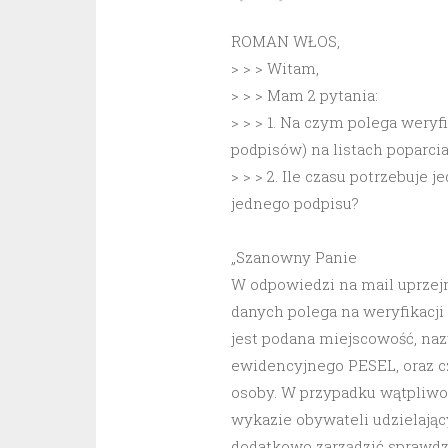
ROMAN WŁOS,
> > > Witam,
> > > Mam 2 pytania:
> > > 1. Na czym polega wery
podpisów) na listach poparcia
> > > 2. Ile czasu potrzebuje
jednego podpisu?
„Szanowny Panie
W odpowiedzi na mail uprzejm
danych polega na weryfikacji 
jest podana miejscowość, na
ewidencyjnego PESEL, oraz cz
osoby. W przypadku wątpliwo
wykazie obywateli udzielają
dodatkowo zarządzić sprawdz