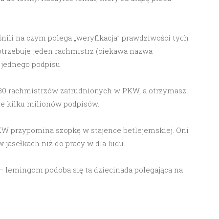
nili na czym polega „weryfikacja” prawdziwości tych
potrzebuje jeden rachmistrz (ciekawa nazwa
 jednego podpisu.
30 rachmistrzów zatrudnionych w PKW, a otrzymasz
e kilku milionów podpisów.
PKW przypomina szopkę w stajence betlejemskiej. Oni
 jasełkach niż do pracy w dla ludu.
ą – lemingom podoba się ta dziecinada polegająca na