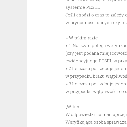
systemie PESEL.
Jeśli chodzi o czas to zależy
wiarygodności danych czy też 
> W takim razie:
> 1. Na czym polega weryfikac
(czy jest podana miejscowość
ewidencyjnego PESEL w przy
> 2.Ile czasu potrzebuje jed
w przypadku braku wątpliwoś
> 3.Ile czasu potrzebuje jed
w przypadku wątpliwości co 
„Witam
W odpowiedzi na mail uprzejm
Weryfikująca osoba sprawdza