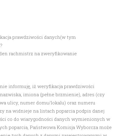
fikacja prawdziwości danych(w tym
?
 jeden rachmistrz na zweryfikowanie
ie informuję, iż weryfikacja prawdziwości
nazwiska, imiona (pełne brzmienie), adres (czy
zwa ulicy, numer domu/lokalu) oraz numeru
y na widnieje na listach poparcia podpis danej
ści co do wiarygodności danych wymienionych w
cych poparcia, Państwowa Komisja Wyborcza może
enie tych danych z danymi zarejestrowanymi w