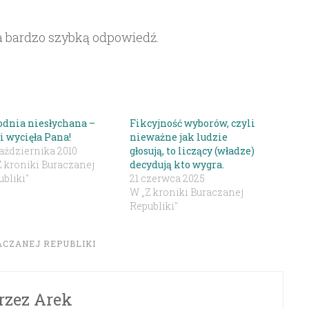
 bardzo szybką odpowiedź.
odnia niesłychana –
Fikcyjność wyborów, czyli
i wycięła Pana!
nieważne jak ludzie
aździernika 2010
głosują, to liczący (władze)
Z kroniki Buraczanej
decydują kto wygra.
bliki"
21 czerwca 2025
W „Z kroniki Buraczanej
Republiki"
ACZANEJ REPUBLIKI
rzez
Arek