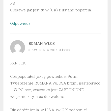
PS.
Ciekawe jak jest tu w (UK) z listami poparcia.
Odpowiedz
ROMAN WŁOS
3 KWIETNIA 2015 O 19:30
PANTEK,
Coś poputałeś jakby powiedział Putin.
Twierdzenie ROMANA WŁOSA brzmi następująco
– W POlsce, wszystko jest ZABRONIONE
włącznie z tym co dozwolone.
Dla odróżnienia, w U.S.A. (w U.K podobnie) –