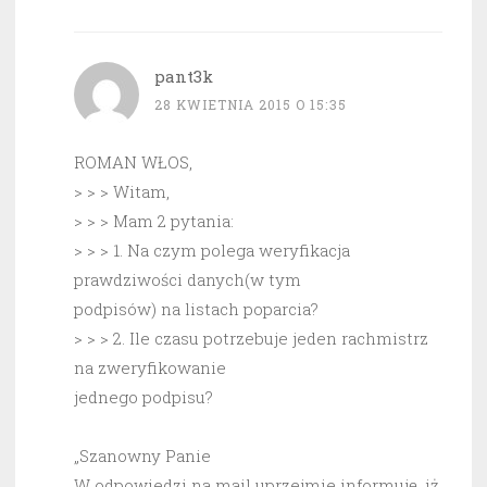
pant3k
28 KWIETNIA 2015 O 15:35
ROMAN WŁOS,
> > > Witam,
> > > Mam 2 pytania:
> > > 1. Na czym polega weryfikacja
prawdziwości danych(w tym
podpisów) na listach poparcia?
> > > 2. Ile czasu potrzebuje jeden rachmistrz
na zweryfikowanie
jednego podpisu?
„Szanowny Panie
W odpowiedzi na mail uprzejmie informuję, iż