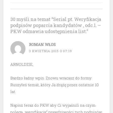
30 myśli na temat “
Serial pt. Weryfikacja
podpisów poparcia kandydatów , odc.1. –
PKW odmawia udostępnienia list.
”
ROMAN WŁOS
3 KWIETNIA 2015 O 07:19
ARNOLDZIE,
Bardzo ładny wpis. Znowu wracasz do formy.
Ruszyłeś temat, który Ja drążę przez ostatnie 10
lat.
Napisz teraz do PKW aby Ci wyjaśnili na czym
polega „weryfikacja” prawdziwości tych podpisów.