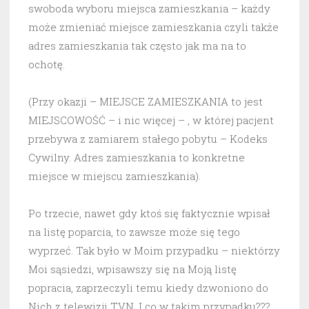
swoboda wyboru miejsca zamieszkania – każdy
może zmieniać miejsce zamieszkania czyli także
adres zamieszkania tak często jak ma na to
ochotę.
(Przy okazji – MIEJSCE ZAMIESZKANIA to jest
MIEJSCOWOŚĆ – i nic więcej – , w której pacjent
przebywa z zamiarem stałego pobytu – Kodeks
Cywilny. Adres zamieszkania to konkretne
miejsce w miejscu zamieszkania).
Po trzecie, nawet gdy ktoś się faktycznie wpisał
na listę poparcia, to zawsze może się tego
wyprzeć. Tak było w Moim przypadku – niektórzy
Moi sąsiedzi, wpisawszy się na Moją listę
popracia, zaprzeczyli temu kiedy dzwoniono do
Nich z telewizji TVN. I co w takim przypadku???