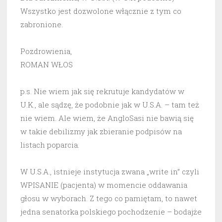
Wszystko jest dozwolone włącznie z tym co
zabronione.
Pozdrowienia,
ROMAN WŁOS
p.s. Nie wiem jak się rekrutuje kandydatów w
U.K., ale sądzę, że podobnie jak w U.S.A. – tam też
nie wiem. Ale wiem, że AngloSasi nie bawią się
w takie debilizmy jak zbieranie podpisów na
listach poparcia.
W U.S.A., istnieje instytucja zwana „write in” czyli
WPISANIE (pacjenta) w momencie oddawania
głosu w wyborach. Z tego co pamiętam, to nawet
jedna senatorka polskiego pochodzenie – bodajże