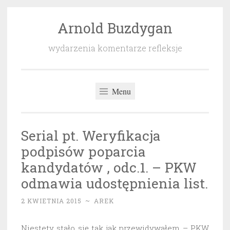
Arnold Buzdygan
Przeskocz
do
wydarzenia komentarze refleksje
treści
Menu
Serial pt. Weryfikacja
podpisów poparcia
kandydatów , odc.1. – PKW
odmawia udostępnienia list.
2 KWIETNIA 2015
~
AREK
Niestety stało się tak jak przewidywałem – PKW