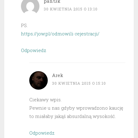
pant3k
30 KWIETNIA 2015 O 13:10
PS.
https://jow.pl/odmowili-rejestracji/
Odpowiedz
Arek
30 KWIETNIA 2015 O 15:10
Ciekawy wpis.
Pewnie u nas gdyby wprowadzono kaucję
to miałaby jakąś absurdalną wysokość.
Odpowiedz