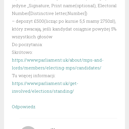
jedyne „Signature, Print name(optional), Electoral
Number[Distinctive letter,Number])
– depozyt £500(licząc po kursie 5,5 mamy 2750zł),
który zwacają, jeśli kandydat osiągnie powyżej 5%
wszystkich głosów
Do poczytania:
Skrótowo:
https://www.parliament.uk/about/mps-and-
lords/members/electing-mps/candidates/
Tu więcej informacji:
https://www.parliament.uk/get-
involved/elections/standing/
Odpowiedz