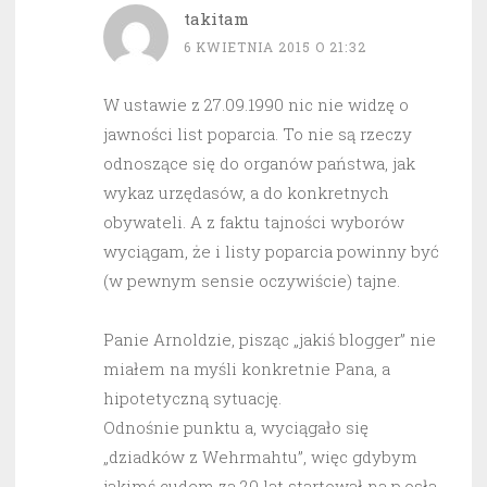
takitam
6 KWIETNIA 2015 O 21:32
W ustawie z 27.09.1990 nic nie widzę o
jawności list poparcia. To nie są rzeczy
odnoszące się do organów państwa, jak
wykaz urzędasów, a do konkretnych
obywateli. A z faktu tajności wyborów
wyciągam, że i listy poparcia powinny być
(w pewnym sensie oczywiście) tajne.
Panie Arnoldzie, pisząc „jakiś blogger” nie
miałem na myśli konkretnie Pana, a
hipotetyczną sytuację.
Odnośnie punktu a, wyciągało się
„dziadków z Wehrmahtu”, więc gdybym
jakimś cudem za 20 lat startował na p.osła