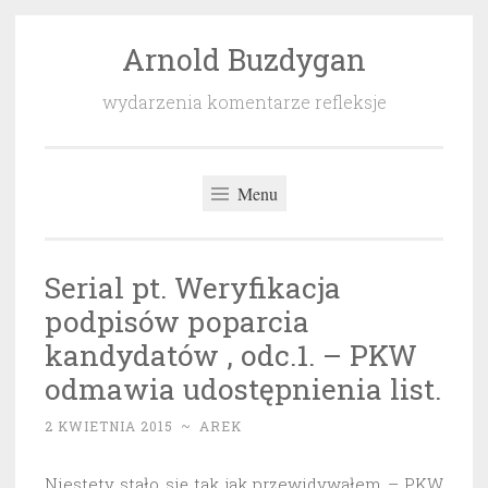
Arnold Buzdygan
Przeskocz
do
wydarzenia komentarze refleksje
treści
Menu
Serial pt. Weryfikacja
podpisów poparcia
kandydatów , odc.1. – PKW
odmawia udostępnienia list.
2 KWIETNIA 2015
~
AREK
Niestety stało się tak jak przewidywałem – PKW