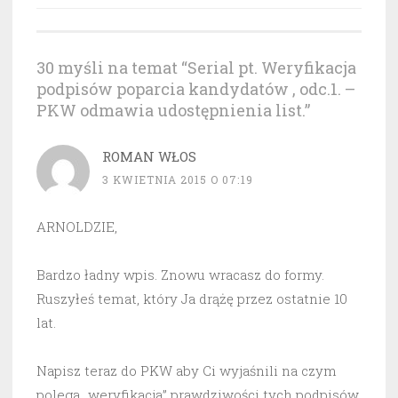
30 myśli na temat “
Serial pt. Weryfikacja
podpisów poparcia kandydatów , odc.1. –
PKW odmawia udostępnienia list.
”
ROMAN WŁOS
3 KWIETNIA 2015 O 07:19
ARNOLDZIE,
Bardzo ładny wpis. Znowu wracasz do formy.
Ruszyłeś temat, który Ja drążę przez ostatnie 10
lat.
Napisz teraz do PKW aby Ci wyjaśnili na czym
polega „weryfikacja” prawdziwości tych podpisów.