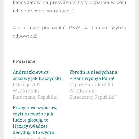
kandydatów na prezydenta listy poparcia w celu
ich społecznej weryfikacji.”
Ale muszę pochwalić PKW za bardzo szybką
odpowiedź.
Powiązane
Andruszkiewicz –
Zbrodnia niesłychana
uczciwy jak Kaczyński !
– Pani wycięła Pana!
10 lutego 2019
27 października 2010
W „Z kroniki
W „Z kroniki
Buraczanej Republiki"
Buraczanej Republiki"
Fikcyjność wyborów,
czyli nieważne jak
ludzie głosują, to
liczący (władze)
decydują kto wygra.
21 czerwca 2025