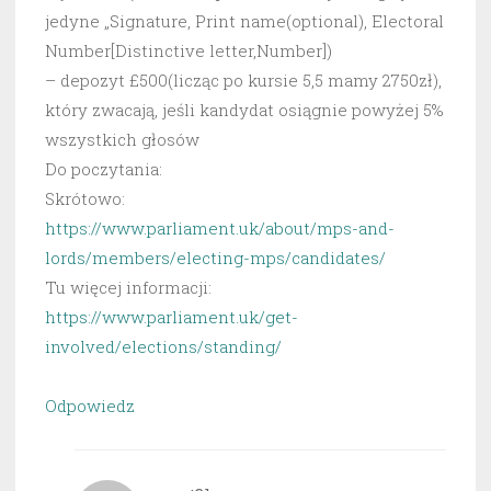
jedyne „Signature, Print name(optional), Electoral
Number[Distinctive letter,Number])
– depozyt £500(licząc po kursie 5,5 mamy 2750zł),
który zwacają, jeśli kandydat osiągnie powyżej 5%
wszystkich głosów
Do poczytania:
Skrótowo:
https://www.parliament.uk/about/mps-and-
lords/members/electing-mps/candidates/
Tu więcej informacji:
https://www.parliament.uk/get-
involved/elections/standing/
Odpowiedz