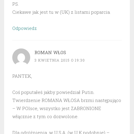
PS.
Ciekawe jak jest tu w (UK) z listami poparcia.
Odpowiedz
ROMAN WŁOS
3 KWIETNIA 2015 O 19:30
PANTEK,
Coś poputałeś jakby powiedział Putin.
Twierdzenie ROMANA WŁOSA brzmi następująco
– W POlsce, wszystko jest ZABRONIONE
włącznie z tym co dozwolone.
Dla odróżnienia, w U.S.A. (w U.K podobnie) –