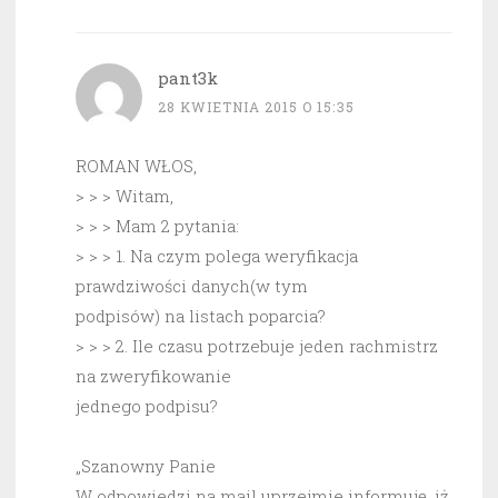
pant3k
28 KWIETNIA 2015 O 15:35
ROMAN WŁOS,
> > > Witam,
> > > Mam 2 pytania:
> > > 1. Na czym polega weryfikacja
prawdziwości danych(w tym
podpisów) na listach poparcia?
> > > 2. Ile czasu potrzebuje jeden rachmistrz
na zweryfikowanie
jednego podpisu?
„Szanowny Panie
W odpowiedzi na mail uprzejmie informuję, iż