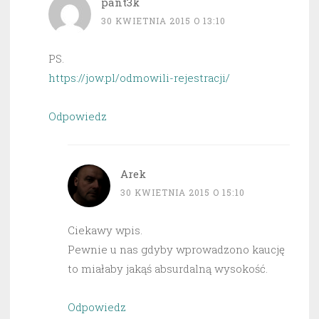
pant3k
30 KWIETNIA 2015 O 13:10
PS.
https://jow.pl/odmowili-rejestracji/
Odpowiedz
Arek
30 KWIETNIA 2015 O 15:10
Ciekawy wpis.
Pewnie u nas gdyby wprowadzono kaucję
to miałaby jakąś absurdalną wysokość.
Odpowiedz