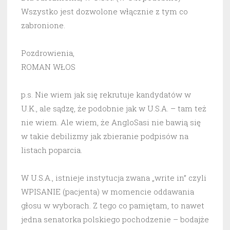
Wszystko jest dozwolone włącznie z tym co
zabronione.
Pozdrowienia,
ROMAN WŁOS
p.s. Nie wiem jak się rekrutuje kandydatów w
U.K., ale sądzę, że podobnie jak w U.S.A. – tam też
nie wiem. Ale wiem, że AngloSasi nie bawią się
w takie debilizmy jak zbieranie podpisów na
listach poparcia.
W U.S.A., istnieje instytucja zwana „write in” czyli
WPISANIE (pacjenta) w momencie oddawania
głosu w wyborach. Z tego co pamiętam, to nawet
jedna senatorka polskiego pochodzenie – bodajże