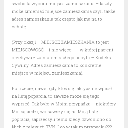
swoboda wyboru miejsca zamieszkania – każdy
może zmieniać miejsce zamieszkania czyli także
adres zamieszkania tak często jak ma na to
ochotę.
(Przy okazji – MIEJSCE ZAMIESZKANIA to jest
MIEJSCOWOŚĆ – i nic więcej – , w której pacjent
przebywa z zamiarem stałego pobytu – Kodeks
Cywilny. Adres zamieszkania to konkretne
miejsce w miejscu zamieszkania).
Po trzecie, nawet gdy ktoś się faktycznie wpisał
na listę poparcia, to zawsze może się tego
wyprzeć. Tak było w Moim przypadku – niektórzy
Moi sąsiedzi, wpisawszy się na Moją listę
popracia, zaprzeczyli temu kiedy dzwoniono do
Nich z telewizji TVN. I co w takim przypadku???