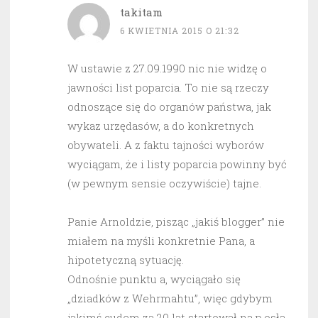
takitam
6 KWIETNIA 2015 O 21:32
W ustawie z 27.09.1990 nic nie widzę o
jawności list poparcia. To nie są rzeczy
odnoszące się do organów państwa, jak
wykaz urzędasów, a do konkretnych
obywateli. A z faktu tajności wyborów
wyciągam, że i listy poparcia powinny być
(w pewnym sensie oczywiście) tajne.
Panie Arnoldzie, pisząc „jakiś blogger” nie
miałem na myśli konkretnie Pana, a
hipotetyczną sytuację.
Odnośnie punktu a, wyciągało się
„dziadków z Wehrmahtu”, więc gdybym
jakimś cudem za 20 lat startował na p.osła