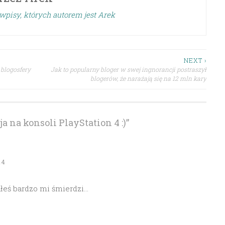
wpisy, których autorem jest Arek
NEXT ›
 blogosfery
Jak to popularny bloger w swej ingnorancji postraszył
blogerów, że narażają się na 12 mln kary
a na konsoli PlayStation 4 :)
”
14
łeś bardzo mi śmierdzi…