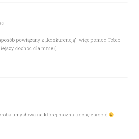
20
sposób powiązany z „konkurencją”, więc pomoc Tobie
jszy dochód dla mnie:(.
horoba umysłowa na której można trochę zarobić