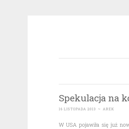
Przeskocz
do
treści
Spekulacja na ko
16 LISTOPADA 2013
~
AREK
W USA pojawiła się już no