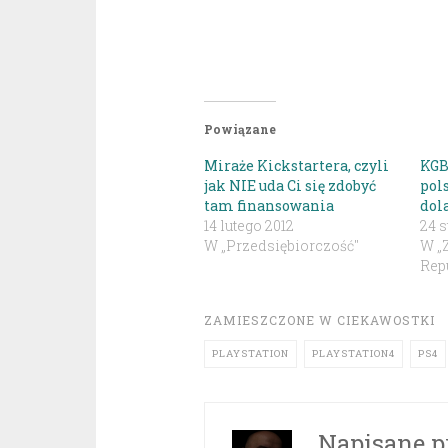
Powiązane
Miraże Kickstartera, czyli
KGB
jak NIE uda Ci się zdobyć
pol
tam finansowania
dol
14 lutego 2012
24 s
W „Przedsiębiorczość"
W „
Repu
ZAMIESZCZONE W
CIEKAWOSTKI
PLAYSTATION
PLAYSTATION4
PS4
Napisane p