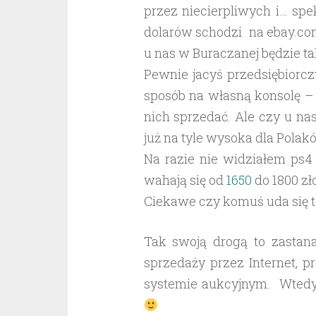
przez niecierpliwych i… sp
dolarów schodzi na ebay.com
u nas w Buraczanej będzie t
Pewnie jacyś przedsiębiorc
sposób na własną konsolę – 
nich sprzedać. Ale czy u nas
już na tyle wysoka dla Polakó
Na razie nie widziałem ps4
wahają się od
1650
do 1800 zł
Ciekawe czy komuś uda się to
Tak swoją drogą to zastana
sprzedaży przez Internet, p
systemie aukcyjnym. Wtedy 