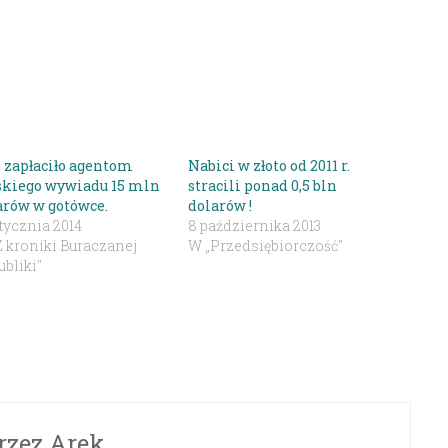
 zapłaciło agentom
Nabici w złoto od 2011 r.
skiego wywiadu 15 mln
stracili ponad 0,5 bln
arów w gotówce.
dolarów !
tycznia 2014
8 października 2013
Z kroniki Buraczanej
W „Przedsiębiorczość"
bliki"
rzez
Arek