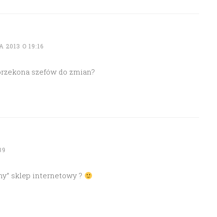
 2013 O 19:16
 przekona szefów do zmian?
39
ny” sklep internetowy ?