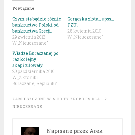
Powiązane
Czym się będzie różnic
Gorączka złota… upss…
bankructwo Polski od
PZU.
bankructwa Grecji.
28 kwietnia 2010
29 kwietnia 2012
W „Nieuczesane"
W „Nieuczesane"
Władze Buraczanej po
raz kolejny
skapitulowały!
29 października 2010
W „Z kroniki
Buraczanej Republiki"
ZAMIESZCZONE W
A CO TY ZROBIŁEŚ DLA... ?
,
NIEUCZESANE
Napisane przez
Arek