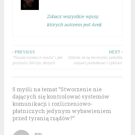
Zobacz wszystkie wpisy,
których autorem jest Arek
Nawigacja
‹ PREVIOUS
NEXT ›
”Proszę wysłać e-maila” i jak
Dobrze, że są terroryści, pedofile,
wpisu
przytulić 260 tys. złotych
oszuści podatkowi i cykliści.
5 myśli na temat “
Stworzenie nie
dających się kontrolować systemów
komunikacji i rozliczeniowo-
płatniczych jedynym wybawieniem
przed tyranią rządów?
”
siu