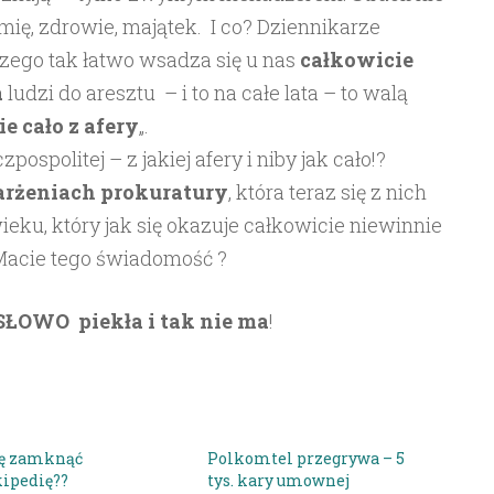
e imię, zdrowie, majątek. I co? Dziennikarze
czego tak łatwo wsadza się u nas
całkowicie
a
ludzi do aresztu – i to na całe lata – to walą
e cało z afery
„.
spolitej – z jakiej afery i niby jak cało!?
rżeniach prokuratury
, która teraz się z nich
ieku, który jak się okazuje całkowicie niewinnie
. Macie tego świadomość ?
ŁOWO piekła i tak nie ma
!
ę zamknąć
Polkomtel przegrywa – 5
ipedię??
tys. kary umownej