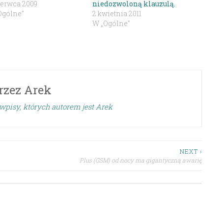
zerwca 2009
niedozwoloną klauzulą.
Ogólne"
2 kwietnia 2011
W „Ogólne"
rzez
Arek
wpisy, których autorem jest Arek
NEXT ›
Plus (GSM) od nocy ma gigantyczną awarię