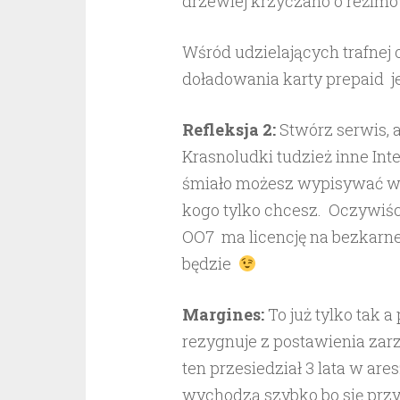
drzewiej krzyczano o reżim
Wśród udzielających trafnej
doładowania karty prepaid jeś
Refleksja 2:
Stwórz serwis, a
Krasnoludki tudzież inne Inte
śmiało możesz wypisywać wsz
kogo tylko chcesz. Oczywiści
OO7 ma licencję na bezkarne 
będzie
Margines:
To już tylko tak 
rezygnuje z postawienia za
ten przesiedział 3 lata w ares
wychodzą szybko bo się przy