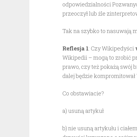
odpowiedzialności Pozwanych
przeoczył lub źle zinterpreto
Tak na szybko to nasuwają mi
Reflesja 1
: Czy Wikipedyści
Wikipedii – mogą to zrobić p
prawo, czy też pokażą swój br
dalej będzie kompromitował
Co obstawiacie?
a) usuną artykuł
b) nie usuną artykułu i ciałe