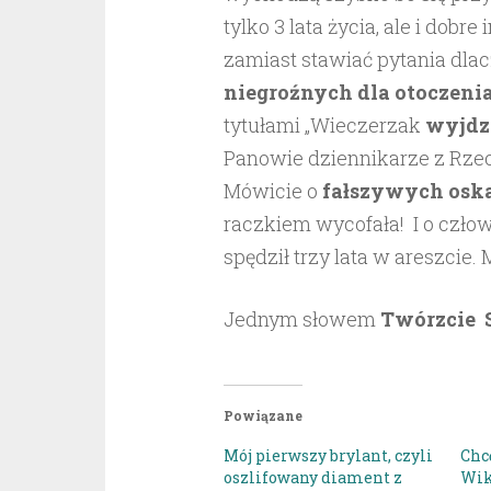
tylko 3 lata życia, ale i dobr
zamiast stawiać pytania dla
niegroźnych dla otoczeni
tytułami „Wieczerzak
wyjdzi
Panowie dziennikarze z Rzeczpo
Mówicie o
fałszywych oska
raczkiem wycofała! I o człow
spędził trzy lata w areszcie
Jednym słowem
Twórzcie S
Powiązane
Mój pierwszy brylant, czyli
Chc
oszlifowany diament z
Wik