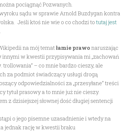
e można pociągnąć Pozwanych.
 wyroku sądu w sprawie Arnold Buzdygan kontra
ska. Jeśli ktoś nie wie o co chodzi to
tutaj jest
.
 Wikipedii na mój temat
łamie prawo
naruszając
y innymi w kwestii przypisywania mi „zachowań
 trollowania” – co mnie bardzo cieszy, ale
ch za podmiot świadczący usługi drogą
noszący odpowiedzialności za „przesyłane” treści
y tytuł prasowy a to mnie już nie cieszy.
m z dzisiejszej słownej dość długiej sentencji
ąpi o jego pisemne uzasadnienie i wtedy na
a jednak rację w kwestii braku