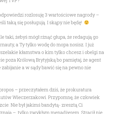
owej TVP?
 odpowiedzi rozlosuję 3 wartościowe nagrody –
li taką się posługują. I skąpy nie będę!
le taki, żebyś mógł rżnąć głupa, że redagują go
rnauty, a Ty tylko wodę do mopa nosisz. I już
elakie kłamstwa o kim tylko chcesz i obelgi na
e poza Królową Brytyjską bo pamiętaj, że agent
zabijanie a w sądy bawić się na pewno nie
a propos – przeczytałem dziś, że prokuratura
rzutów Wieczerzakowi. Przypomnę, że człowiek
zcie. Nie był jakimś bandytą- zresztą Ci
znają – tylko zwykłym menadżerem. Stracił nie