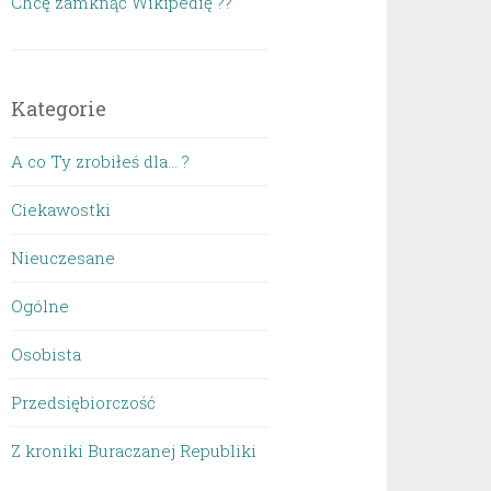
Chcę zamknąć Wikipedię ??
Kategorie
A co Ty zrobiłeś dla… ?
Ciekawostki
Nieuczesane
Ogólne
Osobista
Przedsiębiorczość
Z kroniki Buraczanej Republiki