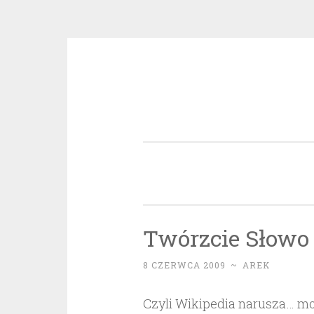
Przeskocz
do
treści
Twórzcie Słowo 
8 CZERWCA 2009
~
AREK
Czyli Wikipedia narusza… moj