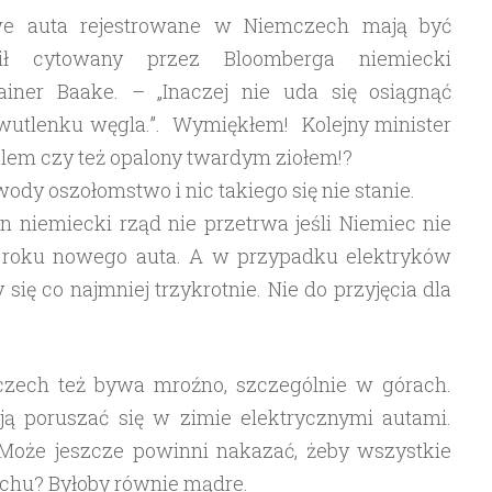
we auta rejestrowane w Niemczech mają być
ził cytowany przez Bloomberga niemiecki
ainer Baake. – „Inaczej nie uda się osiągnąć
dwutlenku węgla.”. Wymiękłem! Kolejny minister
lem czy też opalony twardym ziołem!?
wody oszołomstwo i nic takiego się nie stanie.
 niemiecki rząd nie przetrwa jeśli Niemiec nie
o roku nowego auta. A w przypadku elektryków
się co najmniej trzykrotnie. Nie do przyjęcia dla
zech też bywa mroźno, szczególnie w górach.
ą poruszać się w zimie elektrycznymi autami.
Może jeszcze powinni nakazać, żeby wszystkie
dachu? Byłoby równie mądre.