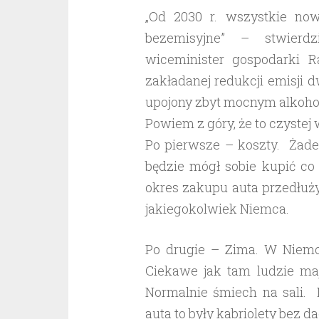
„Od 2030 r. wszystkie no
bezemisyjne” – stwierd
wiceminister gospodarki R
zakładanej redukcji emisji 
upojony zbyt mocnym alkoho
Powiem z góry, że to czystej 
Po pierwsze – koszty. Żaden
będzie mógł sobie kupić c
okres zakupu auta przedłuży 
jakiegokolwiek Niemca.
Po drugie – Zima. W Niemc
Ciekawe jak tam ludzie maj
Normalnie śmiech na sali. 
auta to były kabriolety bez 