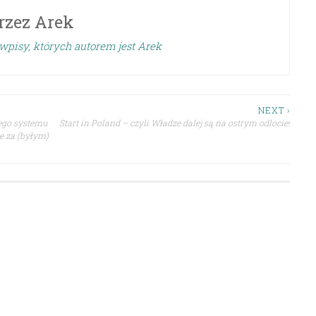
rzez
Arek
wpisy, których autorem jest Arek
NEXT ›
ego systemu
Start in Poland – czyli Władze dalej są na ostrym odlocie!
e za (byłym)