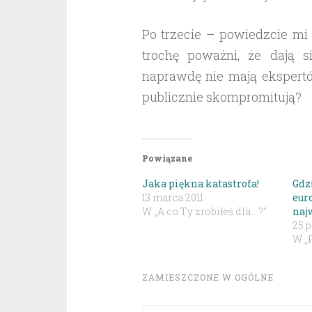
Po trzecie – powiedzcie mi 
trochę poważni, że dają 
naprawdę nie mają ekspertó
publicznie skompromitują?
Powiązane
Jaka piękna katastrofa!
Gdz
13 marca 2011
eur
W „A co Ty zrobiłeś dla... ?"
naj
25 
W „
ZAMIESZCZONE W
OGÓLNE