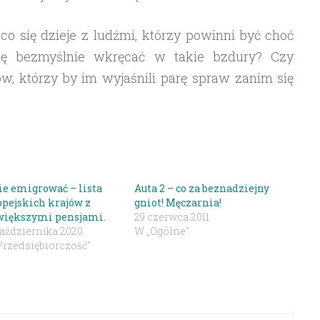
co się dzieje z ludźmi, którzy powinni być choć
się bezmyślnie wkręcać w takie bzdury? Czy
w, którzy by im wyjaśnili parę spraw zanim się
ie emigrować – lista
Auta 2 – co za beznadziejny
opejskich krajów z
gniot! Męczarnia!
większymi pensjami.
29 czerwca 2011
października 2020
W „Ogólne"
Przedsiębiorczość"