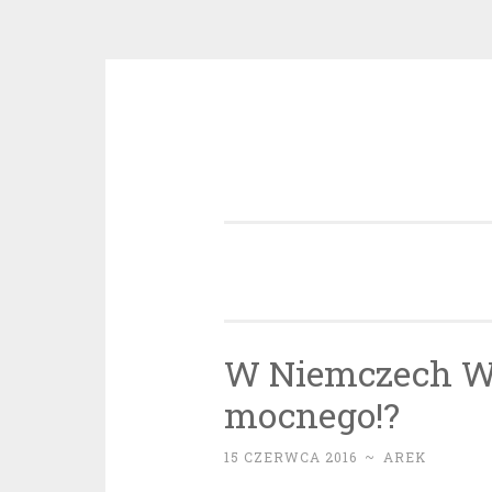
Przeskocz
do
treści
W Niemczech Wła
mocnego!?
15 CZERWCA 2016
~
AREK