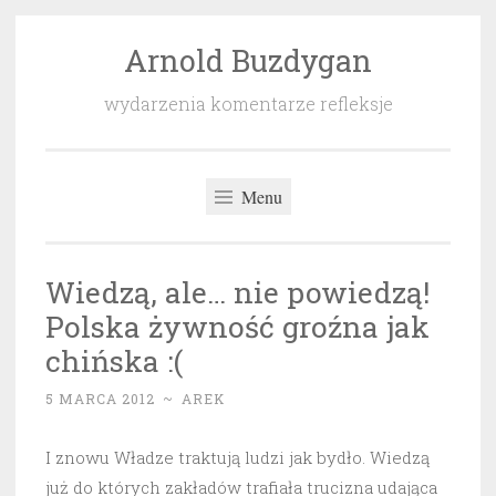
Arnold Buzdygan
Przeskocz
do
wydarzenia komentarze refleksje
treści
Menu
Wiedzą, ale… nie powiedzą!
Polska żywność groźna jak
chińska :(
5 MARCA 2012
~
AREK
I znowu Władze traktują ludzi jak bydło. Wiedzą
już do których zakładów trafiała trucizna udająca