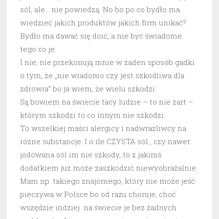
sól, ale… nie powiedzą. No bo po co bydło ma
wiedzieć jakich produktów jakich firm unikać?
Bydło ma dawać się doić, a nie być świadome
tego co je.
I nie, nie przekonują mnie w żaden sposób gadki
o tym, że „nie wiadomo czy jest szkodliwa dla
zdrowia” bo ja wiem, że wielu szkodzi.
Są bowiem na świecie tacy ludzie – to nie żart –
którym szkodzi to co innym nie szkodzi.
To wszelkiej maści alergicy i nadwrażliwcy na
różne substancje. I o ile CZYSTA sól , czy nawet
jodowana sól im nie szkody, to z jakimś
dodatkiem już może zaszkodzić niewyobrażalnie.
Mam np. takiego znajomego, który nie może jeść
pieczywa w Polsce bo od razu choruje, choć
wszędzie indziej na świecie je bez żadnych