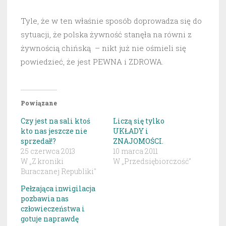
Tyle, że w ten właśnie sposób doprowadza się do
sytuacji, że polska żywność stanęła na równi z
żywnością chińską – nikt już nie ośmieli się
powiedzieć, że jest PEWNA i ZDROWA.
Powiązane
Czy jest na sali ktoś
Liczą się tylko
kto nas jeszcze nie
UKŁADY i
sprzedał!?
ZNAJOMOŚCI.
25 czerwca 2013
10 marca 2011
W „Z kroniki
W „Przedsiębiorczość"
Buraczanej Republiki"
Pełzająca inwigilacja
pozbawia nas
człowieczeństwa i
gotuje naprawdę