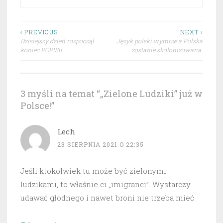
Nawigacja
‹ PREVIOUS
NEXT ›
Dzisiejszy dzień rozpoczął
Język polski wymrze a Polska
wpisu
koniec POPISu.
zostanie skolonizowana.
3 myśli na temat “
„Zielone Ludziki” już w
Polsce!
”
Lech
23 SIERPNIA 2021 O 22:35
Jeśli ktokolwiek tu może być zielonymi
ludzikami, to właśnie ci „imigranci”. Wystarczy
udawać głodnego i nawet broni nie trzeba mieć.