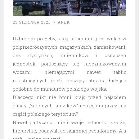
23 SIERPNIA 2021
~
AREK
Uzbrojeni po zęby, z ostrą amunicją co widać w
półprzeźroczystych magazynkach, zamaskowani,
bez dystynkcji, imienników i oznaczeń
jednostek, poruszający się nieoznakowanymi
wozami, niemającymi nawet tablic
rejestracyjnych (sic!), noszący ubrania łudząco
podobne do mundurów polskiego wojska.
Dlaczego nikt nie broni kraju przed najazdem
bandy „Zielonych Ludzików” i zajęciem przez nią
części polskiego terytorium?
Nawet partyzanci mieli swoje jednostki, szarże,
hierarchię, podawali co najmniej pseudonimy. A u
tych – pełna omerta!