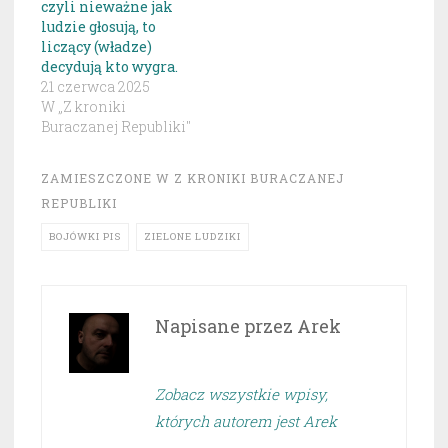
czyli nieważne jak
ludzie głosują, to
liczący (władze)
decydują kto wygra.
21 czerwca 2025
W „Z kroniki
Buraczanej Republiki"
ZAMIESZCZONE W
Z KRONIKI BURACZANEJ
REPUBLIKI
BOJÓWKI PIS
ZIELONE LUDZIKI
Napisane przez
Arek
Zobacz wszystkie wpisy,
których autorem jest Arek