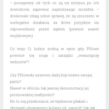
– począwszy od tych co są na miejscu po ich
dowódców, zapewne najwyższego szczebla –
doskonale zdają sobie sprawę, że są umoczeni w
nielegalne działania, za które przyjdzie im
odpowiedzieć przed sądem (pewnie nawet
wojskowym).
Co więc Ci ludzie zrobią w razie gdy PISowi
powinie się noga i zarządzi „reasumpcję
wyborów”?
Czy PISowski suweren dalej bije brawo swojej
partii?
Nawet w obliczu tak jawnej demonstracji jej
putinowskiej mafijności?
No to się przekonacie, że będziecie płakali i
obrywali ołowianymi kulami od „swoich” tak jak