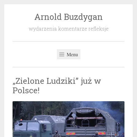
Arnold Buzdygan
Przeskocz
do
wydarzenia komentarze refleksje
treści
Menu
„Zielone Ludziki” już w
Polsce!