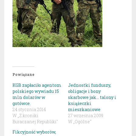
Powiązane
KGB zapłaciło agentom
Jednostki funduszy,
polskiego wywiadu 15
obligacje i bony
mln dolarów w
skarbowe jak… talony i
gotówce.
książeczki
24 stycznia 2014
mieszkaniowe
W „Z kroniki
27 września 2009
Buraczanej Republiki"
W „Ogólne"
Fikcyjność wyborów,