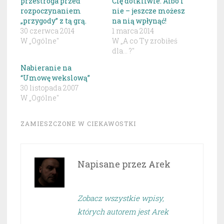
przestroga przed
Cię dotkliwie. Albo i
rozpoczynaniem
nie – jeszcze możesz
„przygody” z tą grą.
na nią wpłynąć!
30 czerwca 2014
1 marca 2014
W „Ogólne"
W „A co Ty zrobiłeś
dla... ?"
Nabieranie na
“Umowę wekslową”
30 listopada 2007
W „Ogólne"
ZAMIESZCZONE W
CIEKAWOSTKI
Napisane przez
Arek
Zobacz wszystkie wpisy,
których autorem jest Arek