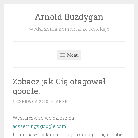
Arnold Buzdygan
Przeskocz
do
wydarzenia komentarze refleksje
treści
Menu
Zobacz jak Cię otagował
google.
9 CZERWCA 2018
~
AREK
Wystarczy, że wejdziesz na
adssettings.google.com.
I tam masz podane na tacy jak google Cię obrobił