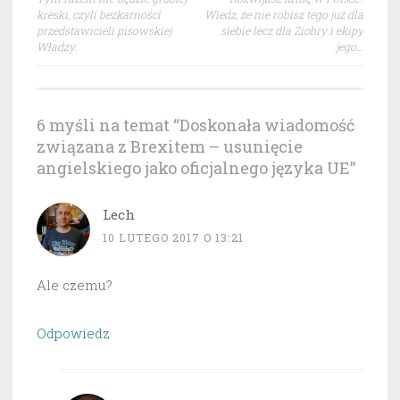
wpisu
kreski, czyli bezkarności
Wiedz, że nie robisz tego już dla
przedstawicieli pisowskiej
siebie lecz dla Ziobry i ekipy
Władzy.
jego…
6 myśli na temat “
Doskonała wiadomość
związana z Brexitem – usunięcie
angielskiego jako oficjalnego języka UE
”
Lech
10 LUTEGO 2017 O 13:21
Ale czemu?
Odpowiedz