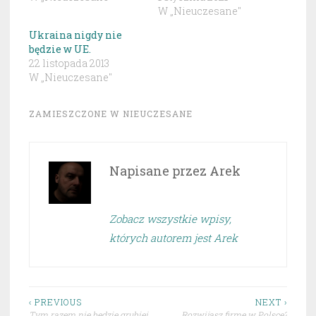
W „Nieuczesane"
Ukraina nigdy nie
będzie w UE.
22 listopada 2013
W „Nieuczesane"
ZAMIESZCZONE W
NIEUCZESANE
Napisane przez
Arek
Zobacz wszystkie wpisy,
których autorem jest Arek
Nawigacja
‹ PREVIOUS
NEXT ›
Tym razem nie będzie grubiej
Rozwijasz firmę w Polsce?