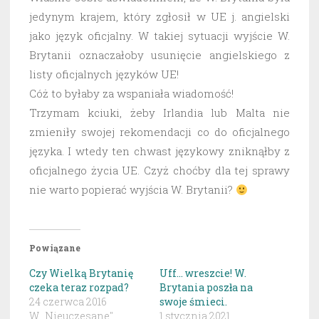
jedynym krajem, który zgłosił w UE j. angielski
jako język oficjalny. W takiej sytuacji wyjście W.
Brytanii oznaczałoby usunięcie angielskiego z
listy oficjalnych języków UE!
Cóż to byłaby za wspaniała wiadomość!
Trzymam kciuki, żeby Irlandia lub Malta nie
zmieniły swojej rekomendacji co do oficjalnego
języka. I wtedy ten chwast językowy zniknąłby z
oficjalnego życia UE. Czyż choćby dla tej sprawy
nie warto popierać wyjścia W. Brytanii?
Powiązane
Czy Wielką Brytanię
Uff… wreszcie! W.
czeka teraz rozpad?
Brytania poszła na
24 czerwca 2016
swoje śmieci.
W „Nieuczesane"
1 stycznia 2021