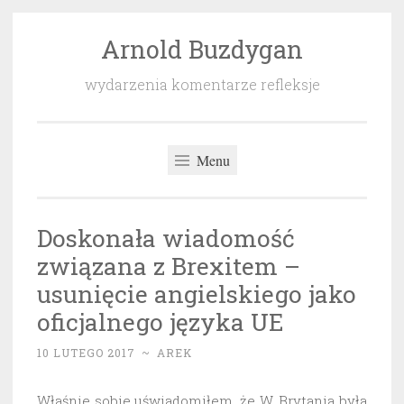
Arnold Buzdygan
Przeskocz
do
wydarzenia komentarze refleksje
treści
Menu
Doskonała wiadomość
związana z Brexitem –
usunięcie angielskiego jako
oficjalnego języka UE
10 LUTEGO 2017
~
AREK
Właśnie sobie uświadomiłem, że W. Brytania była