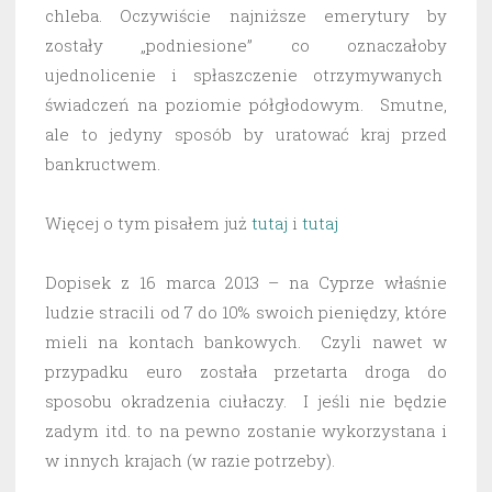
chleba. Oczywiście najniższe emerytury by
zostały „podniesione” co oznaczałoby
ujednolicenie i spłaszczenie otrzymywanych
świadczeń na poziomie półgłodowym. Smutne,
ale to jedyny sposób by uratować kraj przed
bankructwem.
Więcej o tym pisałem już
tutaj
i
tutaj
Dopisek z 16 marca 2013 – na Cyprze właśnie
ludzie stracili od 7 do 10% swoich pieniędzy, które
mieli na kontach bankowych. Czyli nawet w
przypadku euro została przetarta droga do
sposobu okradzenia ciułaczy. I jeśli nie będzie
zadym itd. to na pewno zostanie wykorzystana i
w innych krajach (w razie potrzeby).