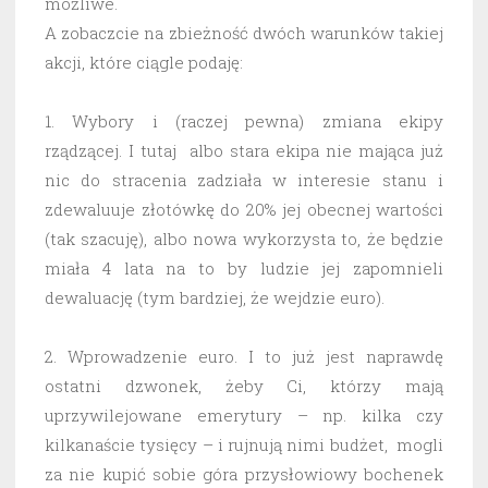
możliwe.
A zobaczcie na zbieżność dwóch warunków takiej
akcji, które ciągle podaję:
1. Wybory i (raczej pewna) zmiana ekipy
rządzącej. I tutaj albo stara ekipa nie mająca już
nic do stracenia zadziała w interesie stanu i
zdewaluuje złotówkę do 20% jej obecnej wartości
(tak szacuję), albo nowa wykorzysta to, że będzie
miała 4 lata na to by ludzie jej zapomnieli
dewaluację (tym bardziej, że wejdzie euro).
2. Wprowadzenie euro. I to już jest naprawdę
ostatni dzwonek, żeby Ci, którzy mają
uprzywilejowane emerytury – np. kilka czy
kilkanaście tysięcy – i rujnują nimi budżet, mogli
za nie kupić sobie góra przysłowiowy bochenek