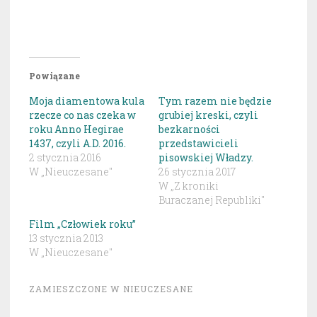
Powiązane
Moja diamentowa kula
Tym razem nie będzie
rzecze co nas czeka w
grubiej kreski, czyli
roku Anno Hegirae
bezkarności
1437, czyli A.D. 2016.
przedstawicieli
2 stycznia 2016
pisowskiej Władzy.
W „Nieuczesane"
26 stycznia 2017
W „Z kroniki
Buraczanej Republiki"
Film „Człowiek roku”
13 stycznia 2013
W „Nieuczesane"
ZAMIESZCZONE W
NIEUCZESANE