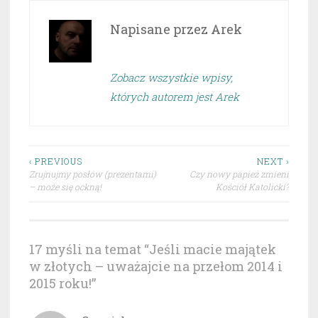
Napisane przez
Arek
Zobacz wszystkie wpisy,
których autorem jest Arek
Nawigacja
‹ PREVIOUS
NEXT ›
Zrujnujmy posłów (prezentami)
Czy nowy papież zmieni
wpisu
– może się ockną!
Kościół Katolicki?
17 myśli na temat “
Jeśli macie majątek
w złotych – uważajcie na przełom 2014 i
2015 roku!
”