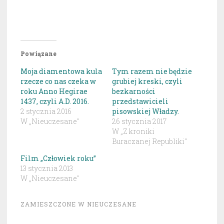
Powiązane
Moja diamentowa kula
Tym razem nie będzie
rzecze co nas czeka w
grubiej kreski, czyli
roku Anno Hegirae
bezkarności
1437, czyli A.D. 2016.
przedstawicieli
2 stycznia 2016
pisowskiej Władzy.
W „Nieuczesane"
26 stycznia 2017
W „Z kroniki
Buraczanej Republiki"
Film „Człowiek roku”
13 stycznia 2013
W „Nieuczesane"
ZAMIESZCZONE W
NIEUCZESANE