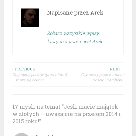
Napisane przez
Arek
Zobacz wszystkie wpisy,
których autorem jest Arek
Nawigacja
‹ PREVIOUS
NEXT ›
Zrujnujmy posłów (prezentami)
Czy nowy papież zmieni
wpisu
– może się ockną!
Kościół Katolicki?
17 myśli na temat “
Jeśli macie majątek
w złotych – uważajcie na przełom 2014 i
2015 roku!
”