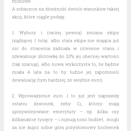
możliwe.
A zobaczcie na zbieżność dwóch warunków takiej
akcji, które ciągle podaję:
1. Wybory i (raczej pewna) zmiana ekipy
rządzącej. I tutaj albo stara ekipa nie mająca już
nic do stracenia zadziała w interesie stanu i
zdewaluuje złotówkę do 20% jej obecnej wartości
(tak szacuję), albo nowa wykorzysta to, że będzie
miała 4 lata na to by ludzie jej zapomnieli
dewaluację (tym bardziej, że wejdzie euro).
2. Wprowadzenie euro. I to już jest naprawdę
ostatni dzwonek, żeby Ci, którzy mają
uprzywilejowane emerytury – np. kilka czy
kilkanaście tysięcy – i rujnują nimi budżet, mogli
za nie kupić sobie góra przysłowiowy bochenek