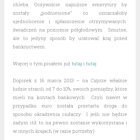
chleba. Oczywiście najniższe emerytury by
zostały „podniesione” co oznaczałoby
ujednolicenie i spłaszczenie otrzymywanych
świadczeń na poziomie półgłodowym. Smutne,
ale to jedyny sposób by uratować kraj przed
bankructwem.
Więcej o tym pisałem już
tutaj
i
tutaj
Dopisek z 16 marca 2013 – na Cyprze właśnie
ludzie stracili od 7 do 10% swoich pieniędzy, które
mieli na kontach bankowych. Czyli nawet w
przypadku euro została przetarta droga do
sposobu okradzenia ciułaczy. I jeśli nie będzie
zadym itd. to na pewno zostanie wykorzystana i
w innych krajach (w razie potrzeby).