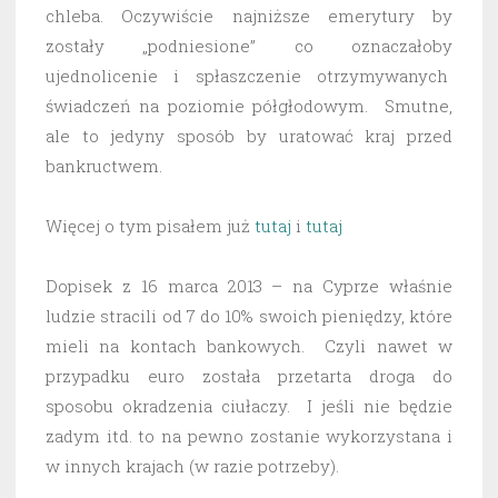
chleba. Oczywiście najniższe emerytury by
zostały „podniesione” co oznaczałoby
ujednolicenie i spłaszczenie otrzymywanych
świadczeń na poziomie półgłodowym. Smutne,
ale to jedyny sposób by uratować kraj przed
bankructwem.
Więcej o tym pisałem już
tutaj
i
tutaj
Dopisek z 16 marca 2013 – na Cyprze właśnie
ludzie stracili od 7 do 10% swoich pieniędzy, które
mieli na kontach bankowych. Czyli nawet w
przypadku euro została przetarta droga do
sposobu okradzenia ciułaczy. I jeśli nie będzie
zadym itd. to na pewno zostanie wykorzystana i
w innych krajach (w razie potrzeby).