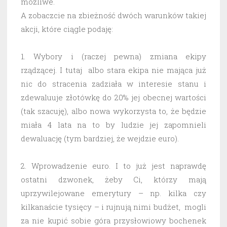
możliwe.
A zobaczcie na zbieżność dwóch warunków takiej
akcji, które ciągle podaję:
1. Wybory i (raczej pewna) zmiana ekipy
rządzącej. I tutaj albo stara ekipa nie mająca już
nic do stracenia zadziała w interesie stanu i
zdewaluuje złotówkę do 20% jej obecnej wartości
(tak szacuję), albo nowa wykorzysta to, że będzie
miała 4 lata na to by ludzie jej zapomnieli
dewaluację (tym bardziej, że wejdzie euro).
2. Wprowadzenie euro. I to już jest naprawdę
ostatni dzwonek, żeby Ci, którzy mają
uprzywilejowane emerytury – np. kilka czy
kilkanaście tysięcy – i rujnują nimi budżet, mogli
za nie kupić sobie góra przysłowiowy bochenek