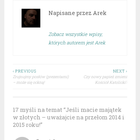
Napisane przez
Arek
Zobacz wszystkie wpisy,
których autorem jest Arek
Nawigacja
‹ PREVIOUS
NEXT ›
Zrujnujmy posłów (prezentami)
Czy nowy papież zmieni
wpisu
– może się ockną!
Kościół Katolicki?
17 myśli na temat “
Jeśli macie majątek
w złotych – uważajcie na przełom 2014 i
2015 roku!
”