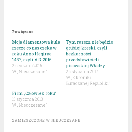
Powiązane
Moja diamentowa kula
Tym razem nie będzie
rzecze co nas czeka w
grubiej kreski, czyli
roku Anno Hegirae
bezkarności
1437, czyli A.D. 2016.
przedstawicieli
2 stycznia 2016
pisowskiej Władzy.
W „Nieuczesane"
26 stycznia 2017
W „Z kroniki
Buraczanej Republiki"
Film „Człowiek roku”
13 stycznia 2013
W „Nieuczesane"
ZAMIESZCZONE W
NIEUCZESANE