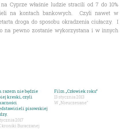
na Cyprze właśnie ludzie stracili od 7 do 10%
mieli na kontach bankowych. Czyli nawet w
etarta droga do sposobu okradzenia ciułaczy. I
. to na pewno zostanie wykorzystana i w innych
 razem nie będzie
Film „Człowiek roku”
iej kreski, czyli
13 stycznia 2013
karności
W „Nieuczesane"
edstawicieli pisowskiej
dzy.
tycznia 2017
Z kroniki Buraczanej