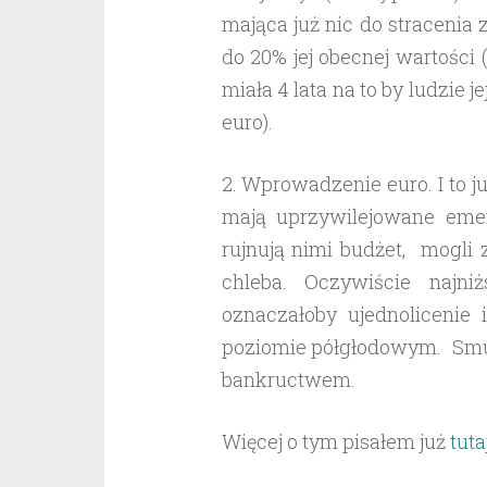
mająca już nic do stracenia 
do 20% jej obecnej wartości 
miała 4 lata na to by ludzie 
euro).
2. Wprowadzenie euro. I to j
mają uprzywilejowane emery
rujnują nimi budżet, mogli
chleba. Oczywiście najni
oznaczałoby ujednoliceni
poziomie półgłodowym. Smutn
bankructwem.
Więcej o tym pisałem już
tuta