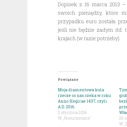
Dopisek z 16 marca 2013 – 
swoich pieniędzy, które 
przypadku euro została prz
jeśli nie będzie zadym itd
krajach (w razie potrzeby).
Powiązane
Moja diamentowa kula
Tym
rzecze co nas czeka w roku
grub
Anno Hegirae 1437, czyli
bez
A.D. 2016.
prz
2 stycznia 2016
Wła
W „Nieuczesane"
26 s
W „