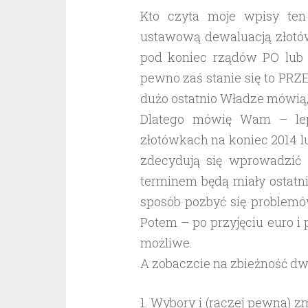
Kto czyta moje wpisy ten
ustawową dewaluacją złotó
pod koniec rządów PO lub
pewno zaś stanie się to PRZ
dużo ostatnio Władze mówią,
Dlatego mówię Wam – lep
złotówkach na koniec 2014 l
zdecydują się wprowadzić
terminem będą miały ostatn
sposób pozbyć się problemó
Potem – po przyjęciu euro i 
możliwe.
A zobaczcie na zbieżność dwó
1. Wybory i (raczej pewna) zm