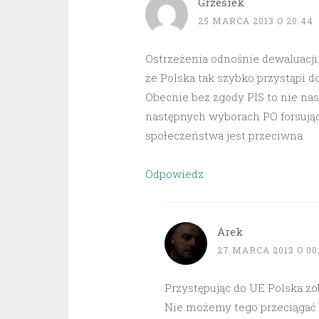
Grzesiek
25 MARCA 2013 O 20:44
Ostrzeżenia odnośnie dewaluacji 
że Polska tak szybko przystąpi d
Obecnie bez zgody PIS to nie nast
następnych wyborach PO forsując
społeczeństwa jest przeciwna.
Odpowiedz
Arek
27 MARCA 2013 O 00
Przystępując do UE Polska zob
Nie możemy tego przeciągać