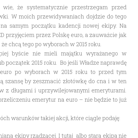
 wie, że systematycznie przestrzegam przed
wki. W moich przewidywaniach dojdzie do tego
 na samym początku kadencji nowej ekipy. Na
ED przyjęciem przez Polskę euro, a zauważcie jak
 że chcą tego po wyborach w 2015 roku.
iej byście nie mieli majątku wyrażanego w
ub początek 2015 roku. Bo jeśli Władze naprawdę
 euro po wyborach w 2015 roku to przed tym
ią szansę by zeszmacić złotówkę do cna i w ten
w z długami i uprzywilejowanymi emeryturami.
przeliczeniu emerytur na euro – nie będzie to już
ch warunków takiej akcji, które ciągle podaję:
iana ekipy rządzącej. I tutaj albo stara ekipa nie