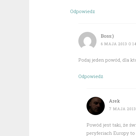
Odpowiedz
Boss:)
6 MAJA 2013 O 1
Podaj jeden powód, dla k
Odpowiedz
Arek
7 MAJA 2013 
Powód jest taki, że św
peryferiach Europy to