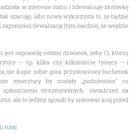
zadziała w interesie stanu i zdewaluuje złotówkę
(tak szacuję), albo nowa wykorzysta to, że będzie
jej zapomnieli dewaluację (tym bardziej, że wejdzie
uż jest naprawdę ostatni dzwonek, żeby Ci, którzy
tury – np. kilka czy kilkanaście tysięcy – i
 za nie kupić sobie góra przysłowiowy bochenek
ższe emerytury by zostały „podniesione” co
e i spłaszczenie otrzymywanych świadczeń na
e, ale to jedyny sposób by uratować kraj przed
j
i
tutaj