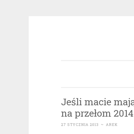
Przeskocz
do
treści
Jeśli macie maj
na przełom 2014 
27 STYCZNIA 2013
~
AREK