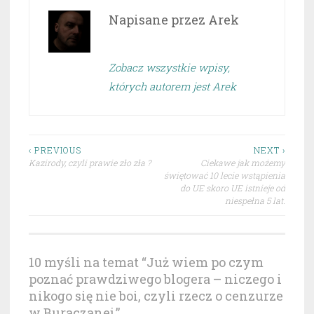
Napisane przez
Arek
Zobacz wszystkie wpisy,
których autorem jest Arek
Nawigacja
‹ PREVIOUS
NEXT ›
Kazirody, czyli prawie zło zła ?
Ciekawe jak możemy
wpisu
świętować 10 lecie wstąpienia
do UE skoro UE istnieje od
niespełna 5 lat.
10 myśli na temat “
Już wiem po czym
poznać prawdziwego blogera – niczego i
nikogo się nie boi, czyli rzecz o cenzurze
w Buraczanej.
”