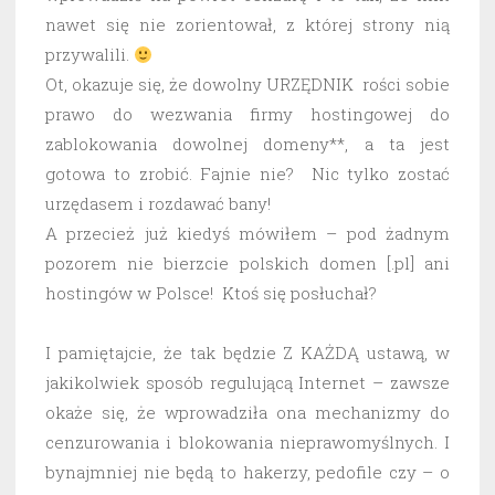
nawet się nie zorientował, z której strony nią
przywalili.
Ot, okazuje się, że dowolny URZĘDNIK rości sobie
prawo do wezwania firmy hostingowej do
zablokowania dowolnej domeny**, a ta jest
gotowa to zrobić. Fajnie nie? Nic tylko zostać
urzędasem i rozdawać bany!
A przecież już kiedyś mówiłem – pod żadnym
pozorem nie bierzcie polskich domen [.pl] ani
hostingów w Polsce! Ktoś się posłuchał?
I pamiętajcie, że tak będzie Z KAŻDĄ ustawą, w
jakikolwiek sposób regulującą Internet – zawsze
okaże się, że wprowadziła ona mechanizmy do
cenzurowania i blokowania nieprawomyślnych. I
bynajmniej nie będą to hakerzy, pedofile czy – o