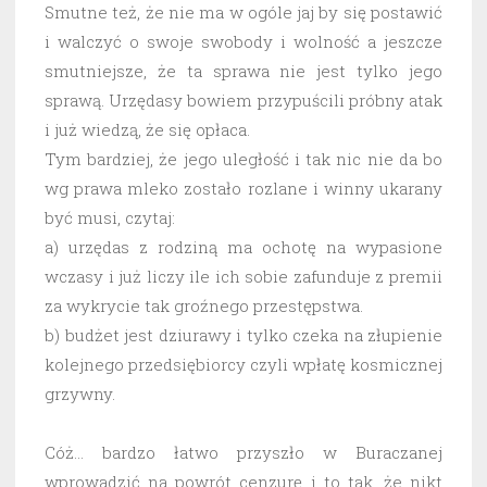
Smutne też, że nie ma w ogóle jaj by się postawić
i walczyć o swoje swobody i wolność a jeszcze
smutniejsze, że ta sprawa nie jest tylko jego
sprawą. Urzędasy bowiem przypuścili próbny atak
i już wiedzą, że się opłaca.
Tym bardziej, że jego uległość i tak nic nie da bo
wg prawa mleko zostało rozlane i winny ukarany
być musi, czytaj:
a) urzędas z rodziną ma ochotę na wypasione
wczasy i już liczy ile ich sobie zafunduje z premii
za wykrycie tak groźnego przestępstwa.
b) budżet jest dziurawy i tylko czeka na złupienie
kolejnego przedsiębiorcy czyli wpłatę kosmicznej
grzywny.
Cóż… bardzo łatwo przyszło w Buraczanej
wprowadzić na powrót cenzurę i to tak, że nikt