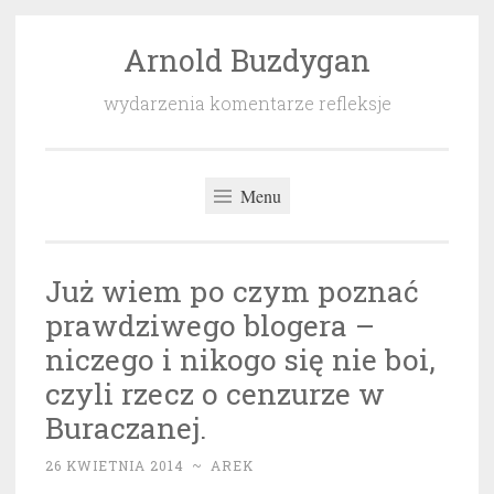
Arnold Buzdygan
Przeskocz
do
wydarzenia komentarze refleksje
treści
Menu
Już wiem po czym poznać
prawdziwego blogera –
niczego i nikogo się nie boi,
czyli rzecz o cenzurze w
Buraczanej.
26 KWIETNIA 2014
~
AREK