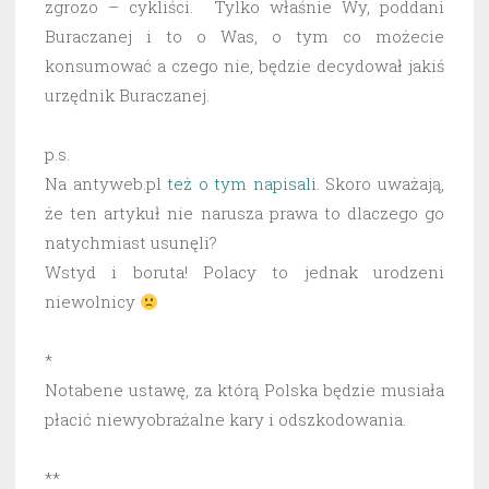
zgrozo – cykliści. Tylko właśnie Wy, poddani
Buraczanej i to o Was, o tym co możecie
konsumować a czego nie, będzie decydował jakiś
urzędnik Buraczanej.
p.s.
Na antyweb.pl
też o tym napisali.
Skoro uważają,
że ten artykuł nie narusza prawa to dlaczego go
natychmiast usunęli?
Wstyd i boruta! Polacy to jednak urodzeni
niewolnicy
*
Notabene ustawę, za którą Polska będzie musiała
płacić niewyobrażalne kary i odszkodowania.
**