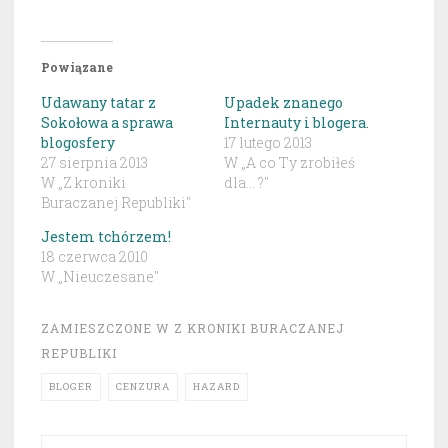
Powiązane
Udawany tatar z
Upadek znanego
Sokołowa a sprawa
Internauty i blogera.
blogosfery
17 lutego 2013
27 sierpnia 2013
W „A co Ty zrobiłeś
W „Z kroniki
dla... ?"
Buraczanej Republiki"
Jestem tchórzem!
18 czerwca 2010
W „Nieuczesane"
ZAMIESZCZONE W
Z KRONIKI BURACZANEJ
REPUBLIKI
BLOGER
CENZURA
HAZARD