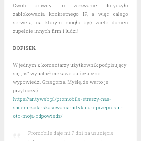
Gwoli prawdy to wezwanie dotyczyło
zablokowania konkretnego IP, a więc całego
serwera, na którym mogło być wiele domen
zupełnie innych firm i ludzi!
DOPISEK
W jednym z komentarzy użytkownik podpisujący
się „as” wynalazł ciekawe buńczuczne
wypowiedzi Grzegorza. Myślę, że warto je
przytoczyć:
https://antyweb.pl/promobile-straszy-nas-
sadem-zada-skasowania-artykulu-i-przeprosin-
oto-moja-odpowiedz/
Promobile daje mi 7 dni na usunięcie