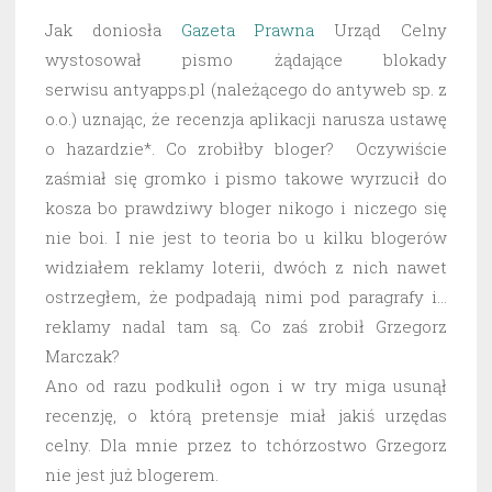
Jak doniosła
Gazeta Prawna
Urząd Celny
wystosował pismo żądające blokady
serwisu antyapps.pl (należącego do antyweb sp. z
o.o.) uznając, że recenzja aplikacji narusza ustawę
o hazardzie*. Co zrobiłby bloger? Oczywiście
zaśmiał się gromko i pismo takowe wyrzucił do
kosza bo prawdziwy bloger nikogo i niczego się
nie boi. I nie jest to teoria bo u kilku blogerów
widziałem reklamy loterii, dwóch z nich nawet
ostrzegłem, że podpadają nimi pod paragrafy i…
reklamy nadal tam są. Co zaś zrobił Grzegorz
Marczak?
Ano od razu podkulił ogon i w try miga usunął
recenzję, o którą pretensje miał jakiś urzędas
celny. Dla mnie przez to tchórzostwo Grzegorz
nie jest już blogerem.