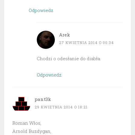
Odpowiedz
Arek
27 KWIETNIA 2014 O 00:34
Chodzi o odesłanie do diabła.
Odpowiedz
pant3k
29 KWIETNIA 2014 O 18:21
Roman Włos,
Arnold Buzdygan,