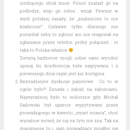
siedzącego obok mnie. Ponoć znalazł go na
podłodze, więc go sobie… wziął. Pewnie w
myśl polskiej zasady, że „znalezione to nie
kradzione”. Ciekawe tylko dlaczego nie
pomyślał żeby to zgłosić ani nie reagował na
zgłaszane przez telefon próby połączeń… ot
taka to Polska właśnie
Zresztą będziecie mogli sobie sami wyrobić
opinię bo konferencja była nagrywana i z
pierwszego dnia część jest już dostępna.
Beznadziejne dyskusje panelowe. Co to w
ogóle było!? Żenada i żałość na żałościami.
Najwyraźniej było to widoczne gdy Michał
Sadowski był uparcie wypytywany przez
prowadzącego w kwestii „smart miasta”, choć
wyraźnie mówił, że się na tym nie zna. Tak na
marginesie to i sam prowadzący mógłby się