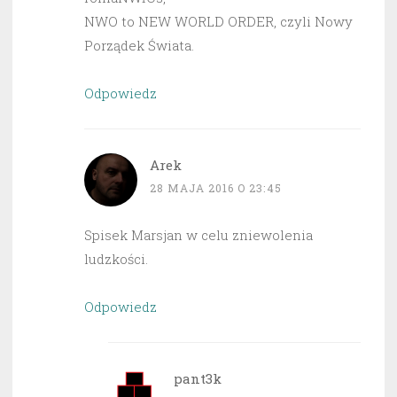
NWO to NEW WORLD ORDER, czyli Nowy
Porządek Świata.
Odpowiedz
Arek
28 MAJA 2016 O 23:45
Spisek Marsjan w celu zniewolenia
ludzkości.
Odpowiedz
pant3k