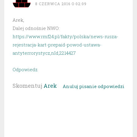
8 CZERWCA 2016 O 02:09
Arek,
Dalej odnośnie NWO:
https://www.rmf24.pl/fakty/polska/news-rusza-
rejestracja-kart-prepaid-powod-ustawa-
antyterrorystycz,nId,2214427
Odpowiedz
Skomentuj
Arek
Anuluj pisanie odpowiedzi