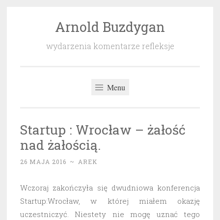
Arnold Buzdygan
Przeskocz
do
wydarzenia komentarze refleksje
treści
Menu
Startup : Wrocław – żałość
nad żałością.
26 MAJA 2016
~
AREK
Wczoraj zakończyła się dwudniowa konferencja
Startup:Wrocław, w której miałem okazję
uczestniczyć. Niestety nie mogę uznać tego