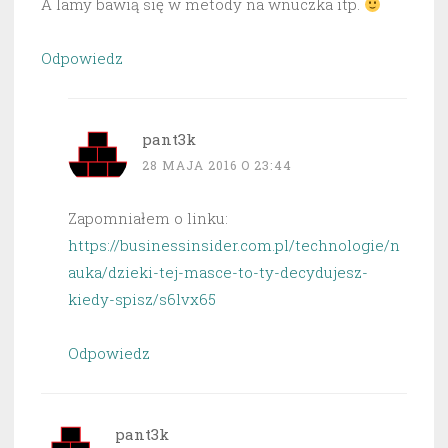
A lamy bawią się w metody na wnuczka itp.
Odpowiedz
pant3k
28 MAJA 2016 O 23:44
Zapomniałem o linku:
https://businessinsider.com.pl/technologie/n
auka/dzieki-tej-masce-to-ty-decydujesz-
kiedy-spisz/s6lvx65
Odpowiedz
pant3k