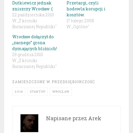
Dutkiewicz jednak
Przetargi, czyli
zniszczy Wrocław :(
hodowla korupcji i
22 października 2010
kosztów.
W „Z kroniki
17 lutego 2008
Buraczanej Republiki"
W „Ogólne"
Wrocław dołączył do
„zacnego” grona
dymających bliźnich!
29 grudnia 2010
W „Z kroniki
Buraczanej Republiki"
ZAMIESZCZONE W
PRZEDSIĘBIORCZOŚĆ
2016
STARTUP
WROCŁAW
Napisane przez
Arek