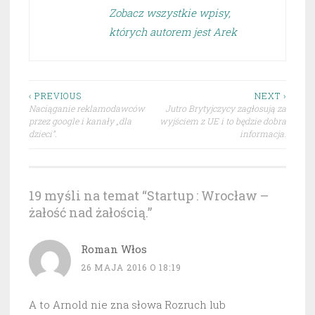
Zobacz wszystkie wpisy,
których autorem jest Arek
Nawigacja
‹ PREVIOUS
NEXT ›
Naciąganie reklamodawców
Jutro Brytyjczycy zagłosują za
wpisu
przez google i kanały „dla
wyjściem z UE i to będzie dobra
dzieci”.
informacja.
19 myśli na temat “
Startup : Wrocław –
żałość nad żałością.
”
Roman Włos
26 MAJA 2016 O 18:19
A to Arnold nie zna słowa Rozruch lub