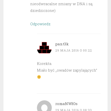
nieodwracalne zmiany w DNA i są
dziedziczone)
Odpowiedz
pant3k
29 MAJA 2016 O 00:22
Korekta.
Miało być „owadów zapylających”
romaNWłOs
29 MAJA 2016 O 08:33