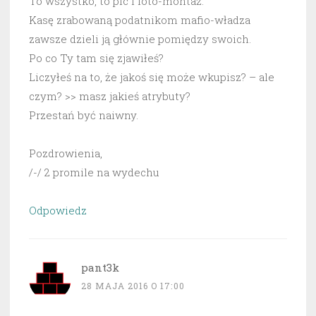
To wszystko, to pic i foto-montaż.
Kasę zrabowaną podatnikom mafio-władza
zawsze dzieli ją głównie pomiędzy swoich.
Po co Ty tam się zjawiłeś?
Liczyłeś na to, że jakoś się może wkupisz? – ale
czym? >> masz jakieś atrybuty?
Przestań być naiwny.
Pozdrowienia,
/-/ 2 promile na wydechu
Odpowiedz
pant3k
28 MAJA 2016 O 17:00