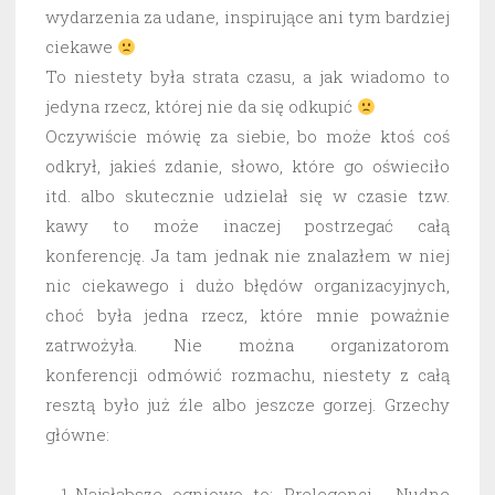
wydarzenia za udane, inspirujące ani tym bardziej
ciekawe
To niestety była strata czasu, a jak wiadomo to
jedyna rzecz, której nie da się odkupić
Oczywiście mówię za siebie, bo może ktoś coś
odkrył, jakieś zdanie, słowo, które go oświeciło
itd. albo skutecznie udzielał się w czasie tzw.
kawy to może inaczej postrzegać całą
konferencję. Ja tam jednak nie znalazłem w niej
nic ciekawego i dużo błędów organizacyjnych,
choć była jedna rzecz, które mnie poważnie
zatrwożyła.
Nie można organizatorom
konferencji odmówić rozmachu, niestety z całą
resztą było już źle albo jeszcze gorzej. Grzechy
główne:
Najsłabsze ogniowo to: Prelegenci. Nudne