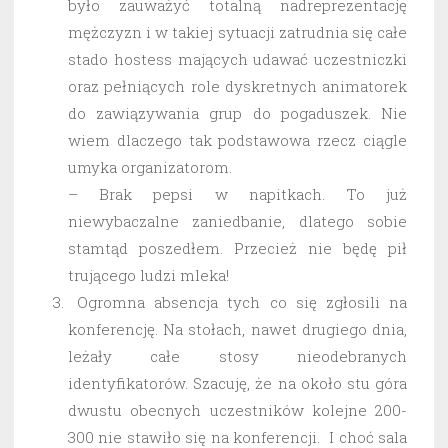
było zauważyć totalną nadreprezentację
mężczyzn i w takiej sytuacji zatrudnia się całe
stado hostess mających udawać uczestniczki
oraz pełniących role dyskretnych animatorek
do zawiązywania grup do pogaduszek. Nie
wiem dlaczego tak podstawowa rzecz ciągle
umyka organizatorom.
– Brak pepsi w napitkach. To już
niewybaczalne zaniedbanie, dlatego sobie
stamtąd poszedłem. Przecież nie będę pił
trującego ludzi mleka!
Ogromna absencja tych co się zgłosili na
konferencję. Na stołach, nawet drugiego dnia,
leżały całe stosy nieodebranych
identyfikatorów. Szacuję, że na około stu góra
dwustu obecnych uczestników kolejne 200-
300 nie stawiło się na konferencji. I choć sala