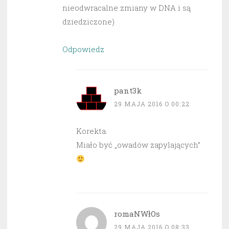
nieodwracalne zmiany w DNA i są
dziedziczone)
Odpowiedz
pant3k
29 MAJA 2016 O 00:22
Korekta.
Miało być „owadów zapylających”
romaNWłOs
29 MAJA 2016 O 08:33