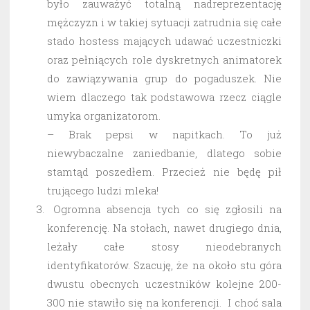
było zauważyć totalną nadreprezentację
mężczyzn i w takiej sytuacji zatrudnia się całe
stado hostess mających udawać uczestniczki
oraz pełniących role dyskretnych animatorek
do zawiązywania grup do pogaduszek. Nie
wiem dlaczego tak podstawowa rzecz ciągle
umyka organizatorom.
– Brak pepsi w napitkach. To już
niewybaczalne zaniedbanie, dlatego sobie
stamtąd poszedłem. Przecież nie będę pił
trującego ludzi mleka!
Ogromna absencja tych co się zgłosili na
konferencję. Na stołach, nawet drugiego dnia,
leżały całe stosy nieodebranych
identyfikatorów. Szacuję, że na około stu góra
dwustu obecnych uczestników kolejne 200-
300 nie stawiło się na konferencji. I choć sala