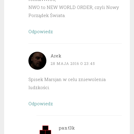
NWO to NEW WORLD ORDER, czyli Nowy
Porządek Świata.
Odpowiedz
Arek
28 MAJA 2016 O 23:45
Spisek Marsjan w celu zniewolenia
ludzkości.
Odpowiedz
pant3k