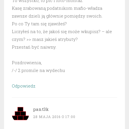
To wszystko, to pic i foto-montaż.
Kasę zrabowaną podatnikom mafio-władza
zawsze dzieli ją głównie pomiędzy swoich.
Po co Ty tam się zjawiłeś?
Liczyłeś na to, że jakoś się może wkupisz? – ale
czym? >> masz jakieś atrybuty?
Przestań być naiwny.
Pozdrowienia,
/-/ 2 promile na wydechu
Odpowiedz
pant3k
28 MAJA 2016 O 17:00