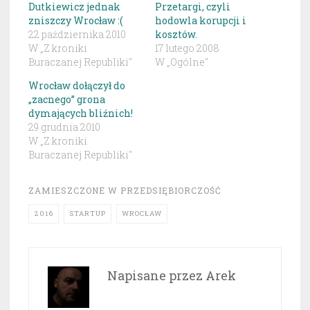
Dutkiewicz jednak
Przetargi, czyli
zniszczy Wrocław :(
hodowla korupcji i
22 października 2010
kosztów.
W „Z kroniki
17 lutego 2008
Buraczanej Republiki"
W „Ogólne"
Wrocław dołączył do
„zacnego” grona
dymających bliźnich!
29 grudnia 2010
W „Z kroniki
Buraczanej Republiki"
ZAMIESZCZONE W
PRZEDSIĘBIORCZOŚĆ
2016
STARTUP
WROCŁAW
Napisane przez
Arek