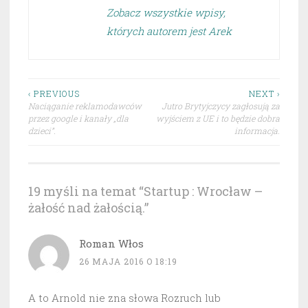
Zobacz wszystkie wpisy,
których autorem jest Arek
Nawigacja
‹ PREVIOUS
NEXT ›
Naciąganie reklamodawców
Jutro Brytyjczycy zagłosują za
wpisu
przez google i kanały „dla
wyjściem z UE i to będzie dobra
dzieci”.
informacja.
19 myśli na temat “
Startup : Wrocław –
żałość nad żałością.
”
Roman Włos
26 MAJA 2016 O 18:19
A to Arnold nie zna słowa Rozruch lub