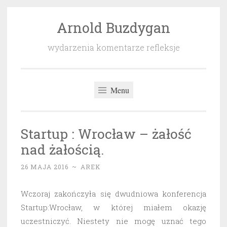
Arnold Buzdygan
Przeskocz
do
wydarzenia komentarze refleksje
treści
Menu
Startup : Wrocław – żałość
nad żałością.
26 MAJA 2016
~
AREK
Wczoraj zakończyła się dwudniowa konferencja
Startup:Wrocław, w której miałem okazję
uczestniczyć. Niestety nie mogę uznać tego