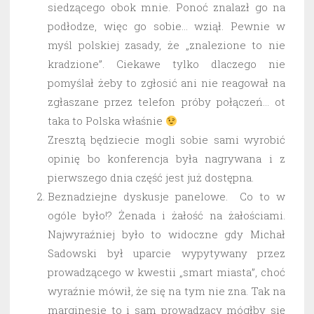
siedzącego obok mnie. Ponoć znalazł go na
podłodze, więc go sobie… wziął. Pewnie w
myśl polskiej zasady, że „znalezione to nie
kradzione”. Ciekawe tylko dlaczego nie
pomyślał żeby to zgłosić ani nie reagował na
zgłaszane przez telefon próby połączeń… ot
taka to Polska właśnie
Zresztą będziecie mogli sobie sami wyrobić
opinię bo konferencja była nagrywana i z
pierwszego dnia część jest już dostępna.
Beznadziejne dyskusje panelowe. Co to w
ogóle było!? Żenada i żałość na żałościami.
Najwyraźniej było to widoczne gdy Michał
Sadowski był uparcie wypytywany przez
prowadzącego w kwestii „smart miasta”, choć
wyraźnie mówił, że się na tym nie zna. Tak na
marginesie to i sam prowadzący mógłby się