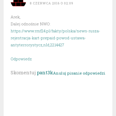
8 CZERWCA 2016 O 02:09
Arek,
Dalej odnośnie NWO:
https://www.rmf24.pl/fakty/polska/news-rusza-
rejestracja-kart-prepaid-powod-ustawa-
antyterrorystycz,nId,2214427
Odpowiedz
Skomentuj
pant3k
Anuluj pisanie odpowiedzi