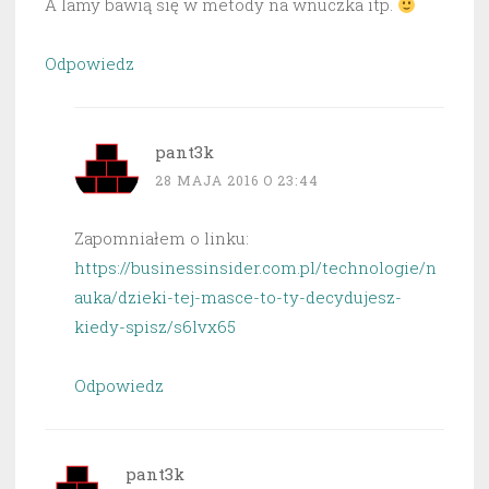
A lamy bawią się w metody na wnuczka itp.
Odpowiedz
pant3k
28 MAJA 2016 O 23:44
Zapomniałem o linku:
https://businessinsider.com.pl/technologie/n
auka/dzieki-tej-masce-to-ty-decydujesz-
kiedy-spisz/s6lvx65
Odpowiedz
pant3k