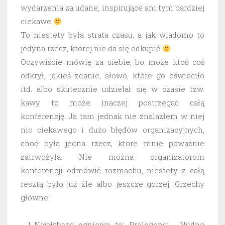
wydarzenia za udane, inspirujące ani tym bardziej
ciekawe
To niestety była strata czasu, a jak wiadomo to
jedyna rzecz, której nie da się odkupić
Oczywiście mówię za siebie, bo może ktoś coś
odkrył, jakieś zdanie, słowo, które go oświeciło
itd. albo skutecznie udzielał się w czasie tzw.
kawy to może inaczej postrzegać całą
konferencję. Ja tam jednak nie znalazłem w niej
nic ciekawego i dużo błędów organizacyjnych,
choć była jedna rzecz, które mnie poważnie
zatrwożyła.
Nie można organizatorom
konferencji odmówić rozmachu, niestety z całą
resztą było już źle albo jeszcze gorzej. Grzechy
główne:
Najsłabsze ogniowo to: Prelegenci. Nudne