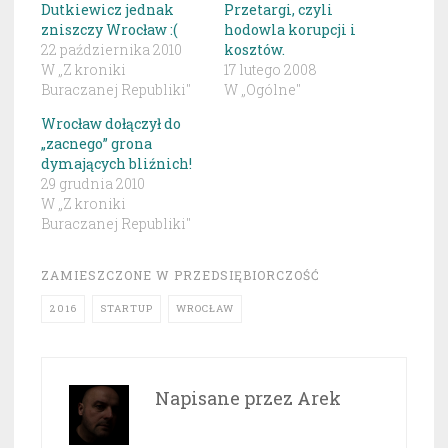
Dutkiewicz jednak
Przetargi, czyli
zniszczy Wrocław :(
hodowla korupcji i
22 października 2010
kosztów.
W „Z kroniki
17 lutego 2008
Buraczanej Republiki"
W „Ogólne"
Wrocław dołączył do
„zacnego” grona
dymających bliźnich!
29 grudnia 2010
W „Z kroniki
Buraczanej Republiki"
ZAMIESZCZONE W
PRZEDSIĘBIORCZOŚĆ
2016
STARTUP
WROCŁAW
Napisane przez
Arek