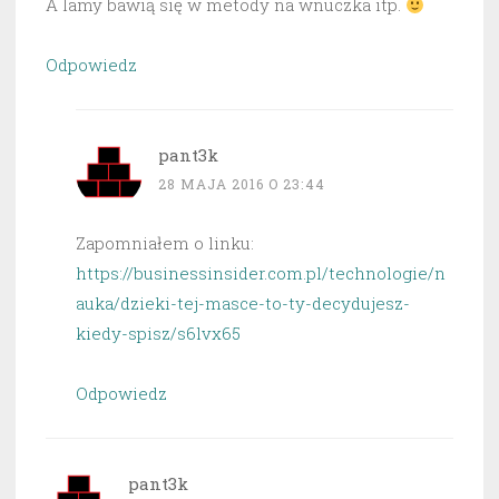
A lamy bawią się w metody na wnuczka itp.
Odpowiedz
pant3k
28 MAJA 2016 O 23:44
Zapomniałem o linku:
https://businessinsider.com.pl/technologie/n
auka/dzieki-tej-masce-to-ty-decydujesz-
kiedy-spisz/s6lvx65
Odpowiedz
pant3k