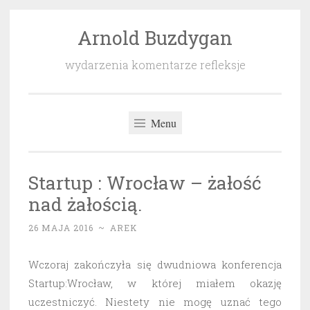
Arnold Buzdygan
Przeskocz
do
wydarzenia komentarze refleksje
treści
Menu
Startup : Wrocław – żałość
nad żałością.
26 MAJA 2016
~
AREK
Wczoraj zakończyła się dwudniowa konferencja
Startup:Wrocław, w której miałem okazję
uczestniczyć. Niestety nie mogę uznać tego