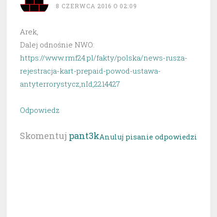
8 CZERWCA 2016 O 02:09
Arek,
Dalej odnośnie NWO:
https://www.rmf24.pl/fakty/polska/news-rusza-
rejestracja-kart-prepaid-powod-ustawa-
antyterrorystycz,nId,2214427
Odpowiedz
Skomentuj
pant3k
Anuluj pisanie odpowiedzi