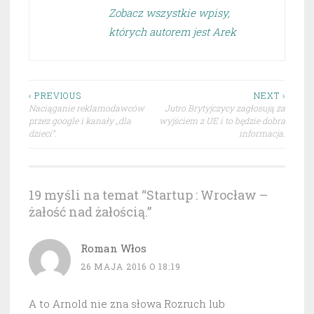
Zobacz wszystkie wpisy,
których autorem jest Arek
Nawigacja
‹ PREVIOUS
NEXT ›
Naciąganie reklamodawców
Jutro Brytyjczycy zagłosują za
wpisu
przez google i kanały „dla
wyjściem z UE i to będzie dobra
dzieci”.
informacja.
19 myśli na temat “
Startup : Wrocław –
żałość nad żałością.
”
Roman Włos
26 MAJA 2016 O 18:19
A to Arnold nie zna słowa Rozruch lub