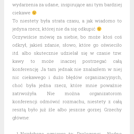
wydarzenia za udane, inspirujące ani tym bardziej
ciekawe
To niestety była strata czasu, a jak wiadomo to
jedyna rzecz, której nie da się odkupić
Oczywiście mówię za siebie, bo może ktoś coś
odkrył, jakieś zdanie, słowo, które go oświeciło
itd. albo skutecznie udzielał się w czasie tzw.
kawy to może inaczej postrzegać całą
konferencję. Ja tam jednak nie znalazłem w niej
nic ciekawego i dużo błędów organizacyjnych,
choć była jedna rzecz, które mnie poważnie
zatrwożyła.
Nie można organizatorom
konferencji odmówić rozmachu, niestety z całą
resztą było już źle albo jeszcze gorzej. Grzechy
główne:
Najsłabsze ogniowo to: Prelegenci. Nudne