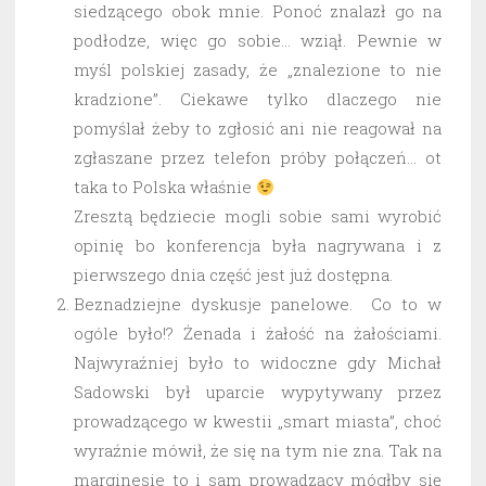
siedzącego obok mnie. Ponoć znalazł go na
podłodze, więc go sobie… wziął. Pewnie w
myśl polskiej zasady, że „znalezione to nie
kradzione”. Ciekawe tylko dlaczego nie
pomyślał żeby to zgłosić ani nie reagował na
zgłaszane przez telefon próby połączeń… ot
taka to Polska właśnie
Zresztą będziecie mogli sobie sami wyrobić
opinię bo konferencja była nagrywana i z
pierwszego dnia część jest już dostępna.
Beznadziejne dyskusje panelowe. Co to w
ogóle było!? Żenada i żałość na żałościami.
Najwyraźniej było to widoczne gdy Michał
Sadowski był uparcie wypytywany przez
prowadzącego w kwestii „smart miasta”, choć
wyraźnie mówił, że się na tym nie zna. Tak na
marginesie to i sam prowadzący mógłby się