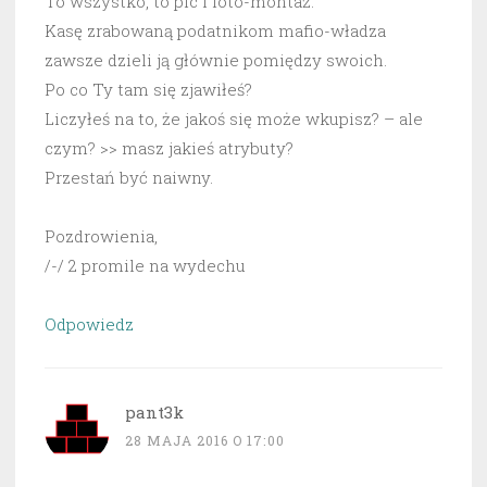
To wszystko, to pic i foto-montaż.
Kasę zrabowaną podatnikom mafio-władza
zawsze dzieli ją głównie pomiędzy swoich.
Po co Ty tam się zjawiłeś?
Liczyłeś na to, że jakoś się może wkupisz? – ale
czym? >> masz jakieś atrybuty?
Przestań być naiwny.
Pozdrowienia,
/-/ 2 promile na wydechu
Odpowiedz
pant3k
28 MAJA 2016 O 17:00