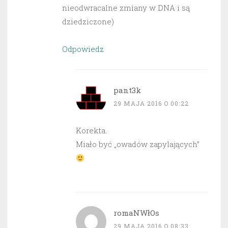
nieodwracalne zmiany w DNA i są
dziedziczone)
Odpowiedz
pant3k
29 MAJA 2016 O 00:22
Korekta.
Miało być „owadów zapylających”
romaNWłOs
29 MAJA 2016 O 08:33