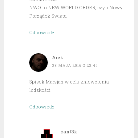
NWO to NEW WORLD ORDER, czyli Nowy
Porządek Świata.
Odpowiedz
Arek
28 MAJA 2016 O 23:45
Spisek Marsjan w celu zniewolenia
ludzkości.
Odpowiedz
pant3k