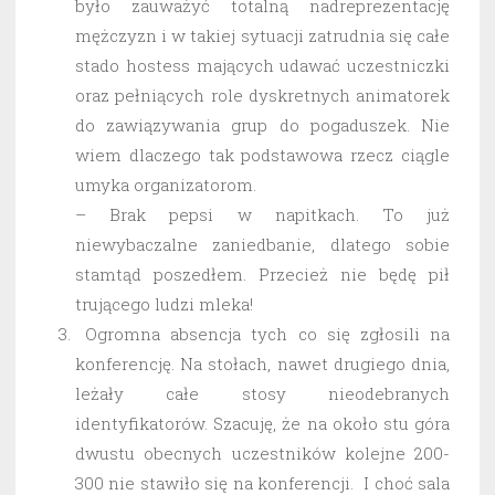
było zauważyć totalną nadreprezentację
mężczyzn i w takiej sytuacji zatrudnia się całe
stado hostess mających udawać uczestniczki
oraz pełniących role dyskretnych animatorek
do zawiązywania grup do pogaduszek. Nie
wiem dlaczego tak podstawowa rzecz ciągle
umyka organizatorom.
– Brak pepsi w napitkach. To już
niewybaczalne zaniedbanie, dlatego sobie
stamtąd poszedłem. Przecież nie będę pił
trującego ludzi mleka!
Ogromna absencja tych co się zgłosili na
konferencję. Na stołach, nawet drugiego dnia,
leżały całe stosy nieodebranych
identyfikatorów. Szacuję, że na około stu góra
dwustu obecnych uczestników kolejne 200-
300 nie stawiło się na konferencji. I choć sala