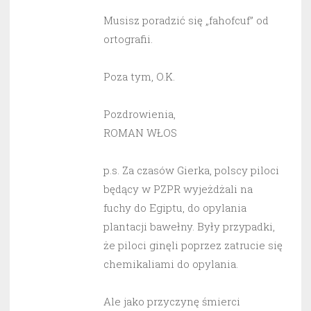
Musisz poradzić się „fahofcuf” od
ortografii.
Poza tym, O.K.
Pozdrowienia,
ROMAN WŁOS
p.s. Za czasów Gierka, polscy piloci
będący w PZPR wyjeżdżali na
fuchy do Egiptu, do opylania
plantacji bawełny. Były przypadki,
że piloci ginęli poprzez zatrucie się
chemikaliami do opylania.
Ale jako przyczynę śmierci