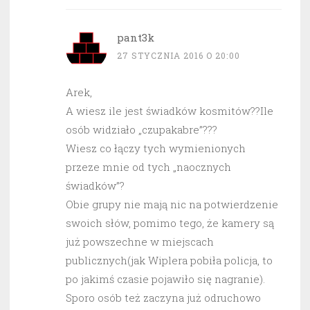
pant3k
27 STYCZNIA 2016 O 20:00
Arek,
A wiesz ile jest świadków kosmitów??Ile
osób widziało „czupakabre”???
Wiesz co łączy tych wymienionych
przeze mnie od tych „naocznych
świadków”?
Obie grupy nie mają nic na potwierdzenie
swoich słów, pomimo tego, że kamery są
już powszechne w miejscach
publicznych(jak Wiplera pobiła policja, to
po jakimś czasie pojawiło się nagranie).
Sporo osób też zaczyna już odruchowo