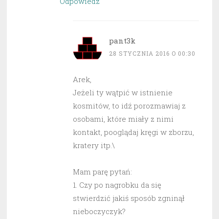
Odpowiedz
pant3k
28 STYCZNIA 2016 O 00:30
Arek,
Jeżeli ty wątpić w istnienie
kosmitów, to idź porozmawiaj z
osobami, które miały z nimi
kontakt, pooglądaj kręgi w zborzu,
kratery itp.\
Mam parę pytań:
1. Czy po nagrobku da się
stwierdzić jakiś sposób zgninął
nieboczyczyk?