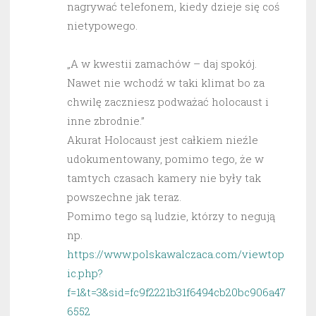
nagrywać telefonem, kiedy dzieje się coś
nietypowego.
„A w kwestii zamachów – daj spokój.
Nawet nie wchodź w taki klimat bo za
chwilę zaczniesz podważać holocaust i
inne zbrodnie.”
Akurat Holocaust jest całkiem nieźle
udokumentowany, pomimo tego, że w
tamtych czasach kamery nie były tak
powszechne jak teraz.
Pomimo tego są ludzie, którzy to negują
np.
https://www.polskawalczaca.com/viewtop
ic.php?
f=1&t=3&sid=fc9f2221b31f6494cb20bc906a47
6552