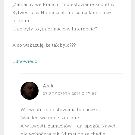
„Zamachy we Francji i molestowanie kobiet w
Sylwestra w Niemczech nie są rzekome lecz
faktami.
I nie były to „informacje w Internecie””
A co wskazuję, że tak było???
Odpowiedz
Arek
27 STYCZNIA 2016 O 07:07
W kwestii molestowania to naoczne
świadectwo mojej znajomej.
A w kwestii zamachów – daj spokój. Nawet
nie wchodź w taki klimat bo za chwilę