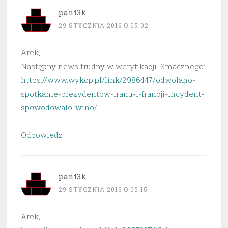
pant3k
29 STYCZNIA 2016 O 05:02
Arek,
Następny news trudny w weryfikacji. Smacznego:
https://www.wykop.pl/link/2986447/odwolano-
spotkanie-prezydentow-iranu-i-francji-incydent-
spowodowalo-wino/
Odpowiedz
pant3k
29 STYCZNIA 2016 O 05:15
Arek,