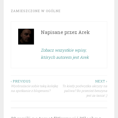
ZAMIESZCZONE W
OGÓLNE
Napisane przez
Arek
Zobacz wszystkie wpisy,
których autorem jest Arek
Nawigacja
‹ PREVIOUS
NEXT ›
Wyobrażacie sobie taką kolejkę
To kiedy podwyżka akcyzy na
wpisu
na spotkanie z blogerami?
paliwa? Bo przecież benzyna
jest za tania! ;)