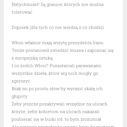
Natychmiast! Są granice, których nie można
tolerować.
Dopisek (dla tych co nie wiedzą o co chodzi):
Włosi właśnie mają wizytę prezydenta Iranu.
Tenże postanowił zwiedzić muzea i zapoznać się
z europejską sztuką.
I co zrobili Włosi? Pozasłaniali parawanami
wszystkie dzieła, które wg nich mogły go
zgorszyć.
Brak mi po prostu słów by wyrazić skalę ich
głupoty.
Żeby jeszcze pozakrywali wszędzie na ulicach
krzyże, żeby kobietom na ulicach nakazali
poubierać się w burki itd. to bym zrozumiał.
Ale zaprosić prezydenta innego kraju do muzeum