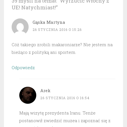
39 myśli na temat “
Wyrzucić Włochy z
UE! Natychmiast!
”
Gąska Martyna
26 STYCZNIA 2016 O 15:26
Cóż takiego zrobili makaroniarze? Nie jestem na
bieżąco z polityką ani sportem.
Odpowiedz
Arek
26 STYCZNIA 2016 O 16:54
Mają wizytę prezydenta Iranu. Tenże
postanowił zwiedzić muzea i zapoznać się z