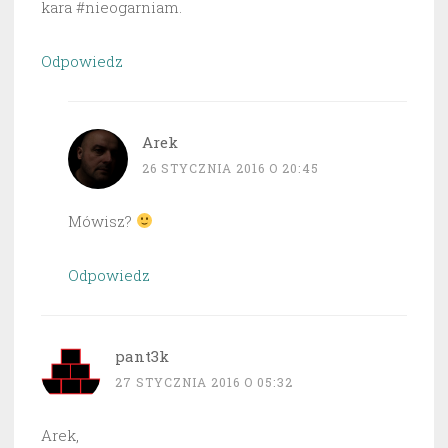
kara #nieogarniam.
Odpowiedz
Arek
26 STYCZNIA 2016 O 20:45
Mówisz?
Odpowiedz
pant3k
27 STYCZNIA 2016 O 05:32
Arek,