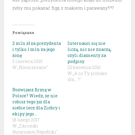
żeby mu pokazać figę z makiem i parawany!?!?
Powiązane
2 mln zł za prezydenta
Internauci się nie
i tylko 1 mln za jego
liczą, nic nie znaczą,
żonę
czyli diamenty za
3 czerwca 2010
podpisy
W „Nieuczesane"
23 kwietnia 2010
W „A co Ty zrobiłeś
dla... ?"
Rozwijasz firmę w
Polsce? Wiedz, że nie
robisz tego już dla
siebie lecz dla Ziobry i
ekipy jego…
18 lutego 2017
W „Z kroniki
Buraczanej Republiki"