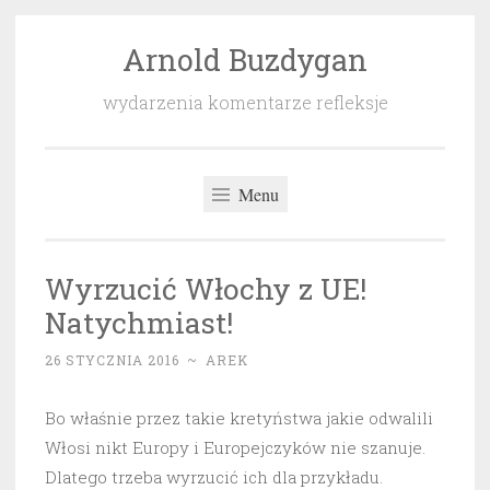
Arnold Buzdygan
Przeskocz
do
wydarzenia komentarze refleksje
treści
Menu
Wyrzucić Włochy z UE!
Natychmiast!
26 STYCZNIA 2016
~
AREK
Bo właśnie przez takie kretyństwa jakie odwalili
Włosi nikt Europy i Europejczyków nie szanuje.
Dlatego trzeba wyrzucić ich dla przykładu.