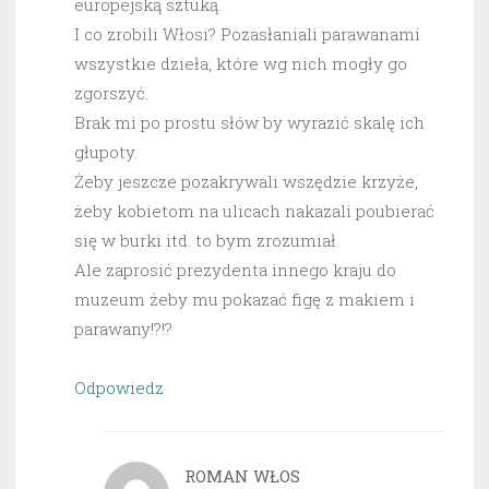
europejską sztuką.
I co zrobili Włosi? Pozasłaniali parawanami
wszystkie dzieła, które wg nich mogły go
zgorszyć.
Brak mi po prostu słów by wyrazić skalę ich
głupoty.
Żeby jeszcze pozakrywali wszędzie krzyże,
żeby kobietom na ulicach nakazali poubierać
się w burki itd. to bym zrozumiał.
Ale zaprosić prezydenta innego kraju do
muzeum żeby mu pokazać figę z makiem i
parawany!?!?
Odpowiedz
ROMAN WŁOS