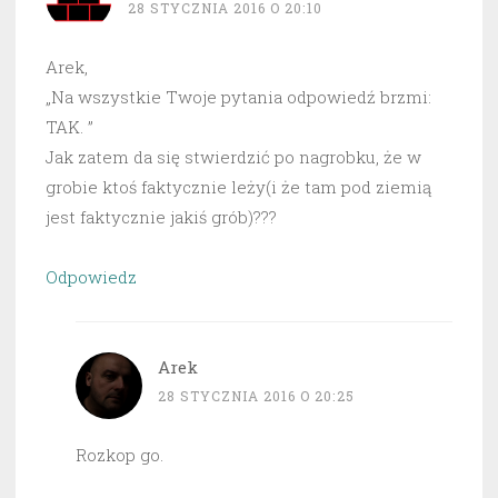
28 STYCZNIA 2016 O 20:10
Arek,
„Na wszystkie Twoje pytania odpowiedź brzmi:
TAK. ”
Jak zatem da się stwierdzić po nagrobku, że w
grobie ktoś faktycznie leży(i że tam pod ziemią
jest faktycznie jakiś grób)???
Odpowiedz
Arek
28 STYCZNIA 2016 O 20:25
Rozkop go.