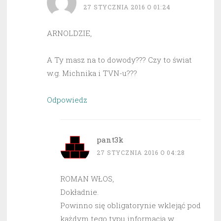
27 STYCZNIA 2016 O 01:24
ARNOLDZIE,
A Ty masz na to dowody??? Czy to świat
w.g. Michnika i TVN-u???
Odpowiedz
pant3k
27 STYCZNIA 2016 O 04:28
ROMAN WŁOS,
Dokładnie.
Powinno się obligatorynie wklejąć pod
każdym tego typu informacją w