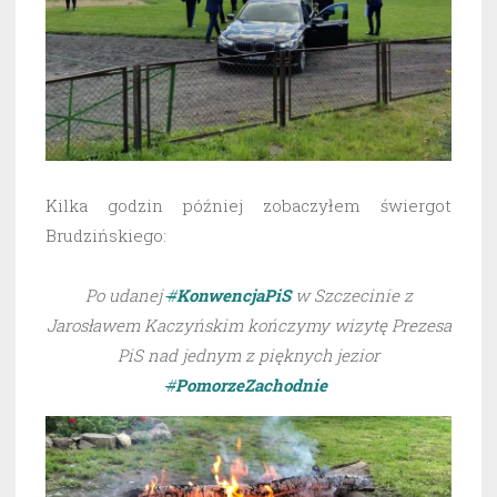
Kilka godzin później zobaczyłem świergot
Brudzińskiego:
Po udanej
#
KonwencjaPiS
w Szczecinie z
Jarosławem Kaczyńskim kończymy wizytę Prezesa
PiS nad jednym z pięknych jezior
#
PomorzeZachodnie