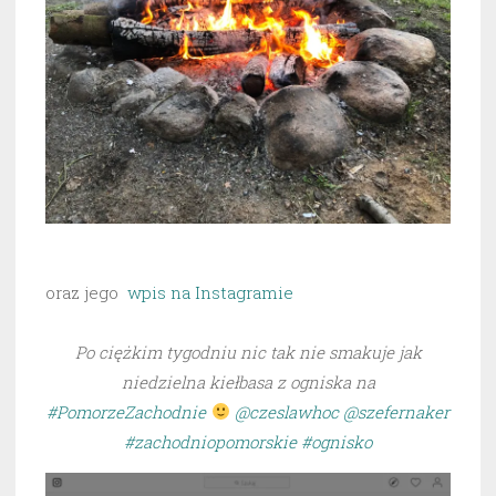
oraz jego
wpis na Instagramie
Po ciężkim tygodniu nic tak nie smakuje jak
niedzielna kiełbasa z ogniska na
#PomorzeZachodnie
@czeslawhoc
@szefernaker
#zachodniopomorskie
#ognisko