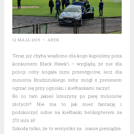
12 MAJA 2019
~
AREK
Teraz już chyba wiadomo dla kogo kupiliśmy poza
konkursem Black Hawk’i – wygląda, że nie dla
policji coby ścigała nimi przestępców, lecz dla
ministra Brudzińskiego żeby mógł z prezesem
ogrzać się przy ognisku i kiełbaskami raczyć.
Bo co tam jakieś limuzyny po parę milionów
złotych!? Nie ma to jak mieć fantazję i
podskoczyć sobie na kiełbaski helikopterem za
170 mln zł!
Szkoda tylko, że to wszystko za… nasze pieniądze.