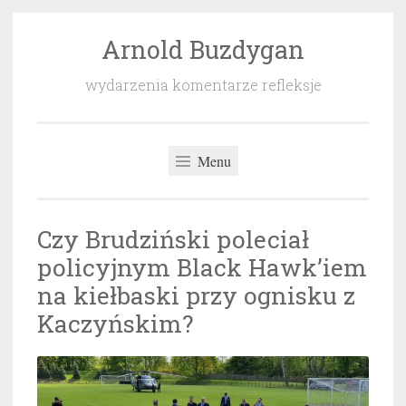
Arnold Buzdygan
Przeskocz
do
wydarzenia komentarze refleksje
treści
Menu
Czy Brudziński poleciał
policyjnym Black Hawk’iem
na kiełbaski przy ognisku z
Kaczyńskim?