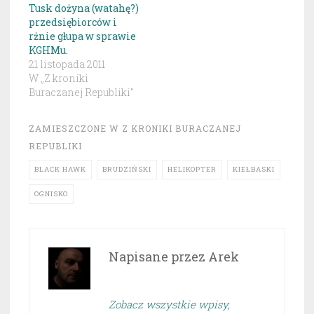
Tusk dożyna (watahę?)
przedsiębiorców i
rżnie głupa w sprawie
KGHMu.
21 listopada 2011
W „Z kroniki
Buraczanej Republiki"
ZAMIESZCZONE W
Z KRONIKI BURACZANEJ
REPUBLIKI
BLACK HAWK
BRUDZIŃSKI
HELIKOPTER
KIEŁBASKI
OGNISKO
Napisane przez
Arek
Zobacz wszystkie wpisy,