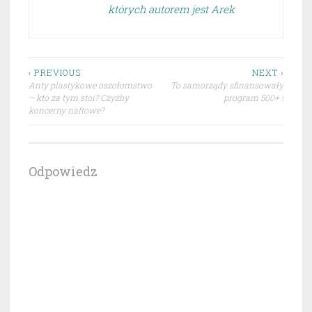
których autorem jest Arek
Nawigacja
‹ PREVIOUS
NEXT ›
Anty plastykowe oszołomstwo
To samorządy sfinansowały
wpisu
– kto za tym stoi? Czyżby
program 500+ !
koncerny naftowe?
Odpowiedz