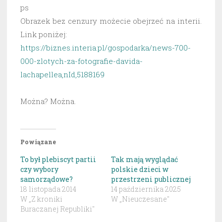
ps
Obrazek bez cenzury możecie obejrzeć na interii.
Link poniżej:
https://biznes.interia.pl/gospodarka/news-700-
000-zlotych-za-fotografie-davida-
lachapellea,nId,5188169
Można? Można.
Powiązane
To był plebiscyt partii
Tak mają wyglądać
czy wybory
polskie dzieci w
samorządowe?
przestrzeni publicznej
18 listopada 2014
14 października 2025
W „Z kroniki
W „Nieuczesane"
Buraczanej Republiki"