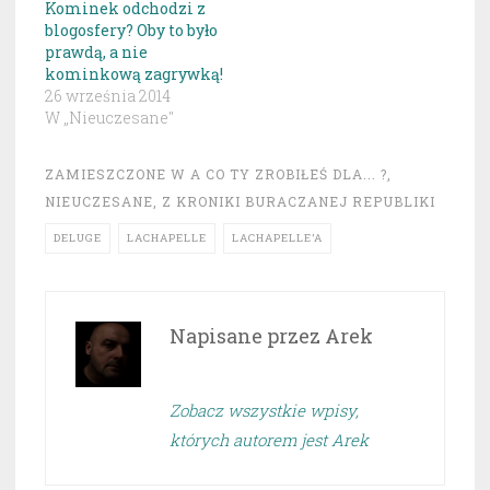
Kominek odchodzi z
blogosfery? Oby to było
prawdą, a nie
kominkową zagrywką!
26 września 2014
W „Nieuczesane"
ZAMIESZCZONE W
A CO TY ZROBIŁEŚ DLA... ?
,
NIEUCZESANE
,
Z KRONIKI BURACZANEJ REPUBLIKI
DELUGE
LACHAPELLE
LACHAPELLE’A
Napisane przez
Arek
Zobacz wszystkie wpisy,
których autorem jest Arek