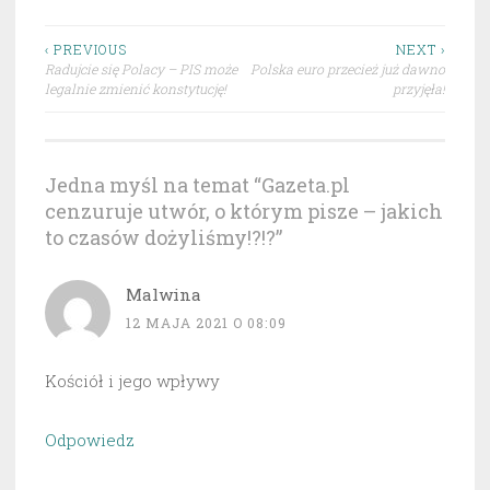
Nawigacja
‹ PREVIOUS
NEXT ›
Radujcie się Polacy – PIS może
Polska euro przecież już dawno
wpisu
legalnie zmienić konstytucję!
przyjęła!
Jedna myśl na temat “
Gazeta.pl
cenzuruje utwór, o którym pisze – jakich
to czasów dożyliśmy!?!?
”
Malwina
12 MAJA 2021 O 08:09
Kościół i jego wpływy
Odpowiedz