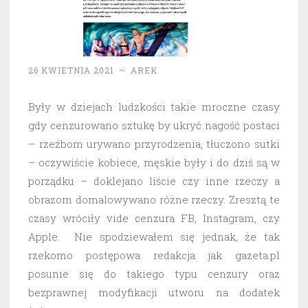
26 KWIETNIA 2021
~
AREK
Były w dziejach ludzkości takie mroczne czasy
gdy cenzurowano sztukę by ukryć nagość postaci
– rzeźbom urywano przyrodzenia, tłuczono sutki
– oczywiście kobiece, męskie były i do dziś są w
porządku – doklejano liście czy inne rzeczy a
obrazom domalowywano różne rzeczy. Zresztą te
czasy wróciły vide cenzura FB, Instagram, czy
Apple. Nie spodziewałem się jednak, że tak
rzekomo postępowa redakcja jak gazeta.pl
posunie się do takiego typu cenzury oraz
bezprawnej modyfikacji utworu na dodatek