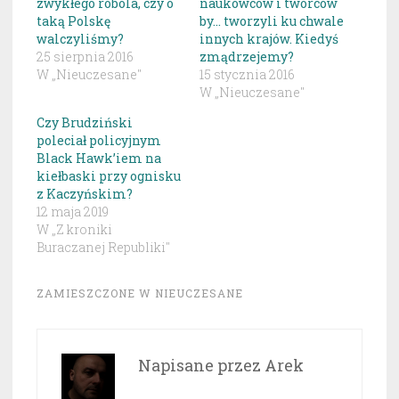
zwykłego robola, czy o
naukowców i twórców
taką Polskę
by… tworzyli ku chwale
walczyliśmy?
innych krajów. Kiedyś
25 sierpnia 2016
zmądrzejemy?
W „Nieuczesane"
15 stycznia 2016
W „Nieuczesane"
Czy Brudziński
poleciał policyjnym
Black Hawk’iem na
kiełbaski przy ognisku
z Kaczyńskim?
12 maja 2019
W „Z kroniki
Buraczanej Republiki"
ZAMIESZCZONE W
NIEUCZESANE
Napisane przez
Arek