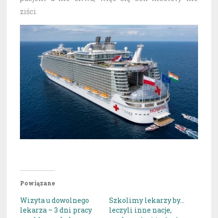
ziści.
Powiązane
Wizyta u dowolnego
Szkolimy lekarzy by…
lekarza – 3 dni pracy
leczyli inne nacje,