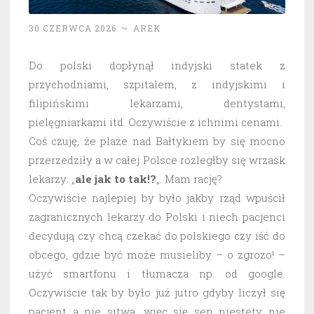
30 CZERWCA 2026
~
AREK
Do polski dopłynął indyjski statek z
przychodniami, szpitalem, z indyjskimi i
filipińskimi lekarzami, dentystami,
pielęgniarkami itd. Oczywiście z ichnimi cenami.
Coś czuję, że plaże nad Bałtykiem by się mocno
przerzedziły a w całej Polsce rozległby się wrzask
lekarzy: „
ale jak to tak!?
„. Mam rację?
Oczywiście najlepiej by było jakby rząd wpuścił
zagranicznych lekarzy do Polski i niech pacjenci
decydują czy chcą czekać do polskiego czy iść do
obcego, gdzie być może musieliby – o zgrozo! –
użyć smartfonu i tłumacza np. od google.
Oczywiście tak by było już jutro gdyby liczył się
pacjent a nie sitwa, więc się sen niestety nie