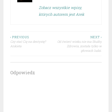
Zobacz wszystkie wpisy,
których autorem jest Arek
Nawigacja
‹ PREVIOUS
NEXT ›
Czy stać Cię na dentystę?
Od ćwierć wieku nie ma Służby
wpisu
Ankieta
Zdrowia, została tylko w
głowach ludzi.
Odpowiedz