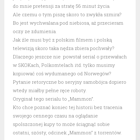
do mnie pretensji za stratę 56 minut życia.
Ale czemu o tym piszę skoro to zwykła szmira?
Bo jest wychwalana pod niebiosa, aż przecieram
oczy ze zdumienia.
Jak źle musi być z polskim filmem i polską
telewizją skoro taka nędza zbiera pochwały?
Dlaczego jeszcze nie powstał serial o przewałach
w SKOKach, Polkomtelach itd. tylko musimy
kopiować coś wydumanego od Norwegów?
Pytanie retoryczne bo seryjny samobójca dopiero
wtedy miałby pełne ręce roboty.
Oryginał tego serialu to „Mammon”.
Kto chce poznać koniec tej historii bez tracenia
swojego cennego czasu na oglądanie
spolszczonej kupy to może ściągnąć sobie
ostatni, szósty, odcinek „Mammon” z torrentów.