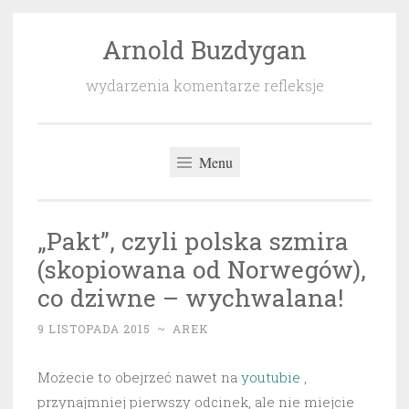
Arnold Buzdygan
Przeskocz
do
wydarzenia komentarze refleksje
treści
Menu
„Pakt”, czyli polska szmira
(skopiowana od Norwegów),
co dziwne – wychwalana!
9 LISTOPADA 2015
~
AREK
Możecie to obejrzeć nawet na
youtubie
,
przynajmniej pierwszy odcinek, ale nie miejcie