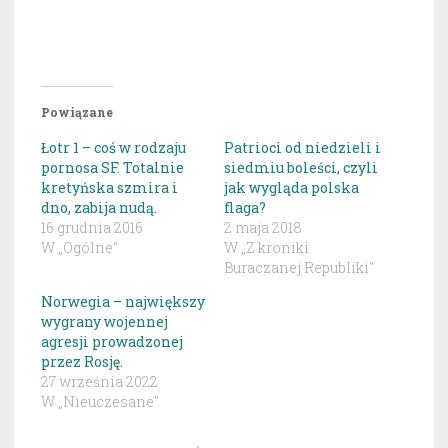
Powiązane
Łotr 1 – coś w rodzaju
Patrioci od niedzieli i
pornosa SF. Totalnie
siedmiu boleści, czyli
kretyńska szmira i
jak wygląda polska
dno, zabija nudą.
flaga?
16 grudnia 2016
2 maja 2018
W „Ogólne"
W „Z kroniki
Buraczanej Republiki"
Norwegia – największy
wygrany wojennej
agresji prowadzonej
przez Rosję.
27 września 2022
W „Nieuczesane"