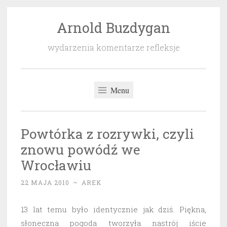
Arnold Buzdygan
Przeskocz
do
wydarzenia komentarze refleksje
treści
Menu
Powtórka z rozrywki, czyli
znowu powódź we
Wrocławiu
22 MAJA 2010
~
AREK
13 lat temu było identycznie jak dziś. Piękna,
słoneczna pogoda tworzyła nastrój iście