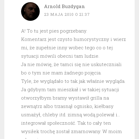
Arnold Buzdygan
23 MAJA 2010 O 21:37
A! To tu jest pies pogrzebany.
Komentarz jest czysto humorystyczny i wierz
mi, że zupełnie inny wobec tego co o tej
sytuacji mówili obecni tam ludzie.
Ja nie mówię, że tamci się nie uskuteczniali
bo o tym nie mam żadnego pojęcia.
Tyle, że wyglądało to tak jak właśnie wygląda.
Ja gdybym tam mieszkał i w takiej sytuacji
otworzyłbym bramy wystawił grilla na
zewnątrz albo trzasnął ognisko, kiełbasy
usmażył, chleby itd. zimną wodą polewał i…
integrował społeczność. Tak to cały ten
wysiłek trochę został zmarnowany. W moim