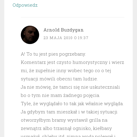
Odpowiedz
Arnold Buzdygan
23 MAJA 2010 O 19:37
A! To tu jest pies pogrzebany.
Komentarz jest czysto humorystyczny i wierz
mi, że zupełnie inny wobec tego co o tej
sytuacji mówili obecni tam ludzie.
Ja nie mówię, że tamci się nie uskuteczniali
bo o tym nie mam żadnego pojęcia.
Tyle, że wyglądało to tak jak właśnie wygląda.
Ja gdybym tam mieszkał i w takiej sytuacji
otworzyłbym bramy wystawił grilla na
zewnątrz albo trzasnął ognisko, kiełbasy
usmażył, chleby itd. zimną wodą polewał i…