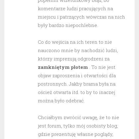
popełnili wizerunkowy błąd, bo
komentarze ludzi pracujących na
miejscu i patrzących wówczas na nich
były bardzo niepochlebne.
Co do wejścia na ich teren to nie
nauczono mnie by nachodzić ludzi,
którzy imprezują odgrodzeni za
zamkniętym płotem
. To nie jest
objaw zaproszenia i otwartości dla
postronnych. Jakby brama była na
oścież otwarta itd. to by to inaczej
można było odebrać.
Chciałbym zwrócić uwagę, że to nie
jest forum, tylko mój osobisty blog,
gdzie prezentuję własne poglądy,