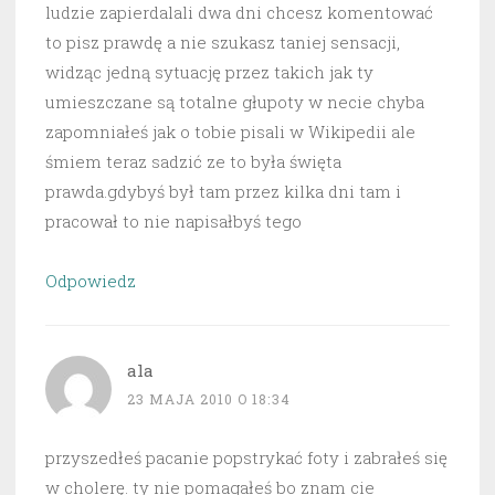
ludzie zapierdalali dwa dni chcesz komentować
to pisz prawdę a nie szukasz taniej sensacji,
widząc jedną sytuację przez takich jak ty
umieszczane są totalne głupoty w necie chyba
zapomniałeś jak o tobie pisali w Wikipedii ale
śmiem teraz sadzić ze to była święta
prawda.gdybyś był tam przez kilka dni tam i
pracował to nie napisałbyś tego
Odpowiedz
ala
23 MAJA 2010 O 18:34
przyszedłeś pacanie popstrykać foty i zabrałeś się
w cholerę. ty nie pomagałeś bo znam cie