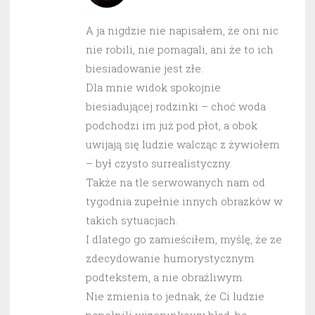
A ja nigdzie nie napisałem, że oni nic
nie robili, nie pomagali, ani że to ich
biesiadowanie jest złe.
Dla mnie widok spokojnie
biesiadującej rodzinki – choć woda
podchodzi im już pod płot, a obok
uwijają się ludzie walcząc z żywiołem
– był czysto surrealistyczny.
Także na tle serwowanych nam od
tygodnia zupełnie innych obrazków w
takich sytuacjach.
I dlatego go zamieściłem, myślę, że ze
zdecydowanie humorystycznym
podtekstem, a nie obraźliwym.
Nie zmienia to jednak, że Ci ludzie