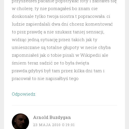
przyszedłeś pacanie popstrykać foty i zabrałeś się
w cholerę. ty nie pomagałeś bo znam cie
doskonale tylko twoja siostra t popracowała. ci
ludzie zapierdalali dwa dni chcesz komentować
to pisz prawdę a nie szukasz taniej sensacji,
widząc jedną sytuację przez takich jak ty
umieszczane są totalne głupoty w necie chyba
zapomniałeś jak o tobie pisali w Wikipedii ale
śmiem teraz sadzić ze to była święta
prawda.gdybyś był tam przez kilka dni tam i
pracował to nie napisałbyś tego
Odpowiedz
Arnold Buzdygan
23 MAJA 2010 O 19:01