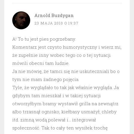
Arnold Buzdygan
23 MAJA 2010 O 19:37
A! To tu jest pies pogrzebany.
Komentarz jest czysto humorystyczny i wierz mi,
że zupełnie inny wobec tego co o tej sytuacji
mówili obecni tam ludzie.
Ja nie mówię, że tamci się nie uskuteczniali bo o
tym nie mam żadnego pojęcia.
Tyle, że wyglądało to tak jak właśnie wygląda. Ja
gdybym tam mieszkał i w takiej sytuacji
otworzyłbym bramy wystawił grilla na zewnątrz
albo trzasnął ognisko, kiełbasy usmażył, chleby
itd. zimną wodą polewał i… integrował
społeczność. Tak to cały ten wysiłek trochę