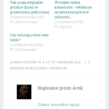
Tak mają wyglądać
Wrocław czeka
polskie dzieci w
katastrofa – włodarze
przestrzeni publicznej
miasta kompletnie
14 października 2025
odlecieli…
W „Nieuczesane"
20 września 2009
W „Ogólne"
Czy istnieją różne rasy
ludzi?
4 października 2022
W „Ciekawostki"
ZAMIESZCZONE W
A CO TY ZROBIŁEŚ DLA... ?
,
Z
KRONIKI BURACZANEJ REPUBLIKI
Napisane przez
Arek
Zobacz wszystkie wpisy,