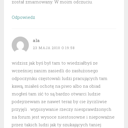
został zmarnowany. W moim odczuciu.
Odpowiedz
ala
23 MAJA 2010 O 19:58
widzisz jak byś był tam to wiedziałbyś ze
wcześniej zanim zasiedli do zasłużonego
odpoczynku częstowali ludzi pracujących tam
kawą, miałeś ochotę na piwo albo na obiad
mogłeś tam iść to są bardzo otwarci ludzie
podejrzewam ze nawet teraz by cie życzliwie
przyjęli . wypisywanie rzeczy niesprawdzonych
na forum jest wysoce niestosowne i niepoważne
przez takich ludzi jak ty szukających taniej