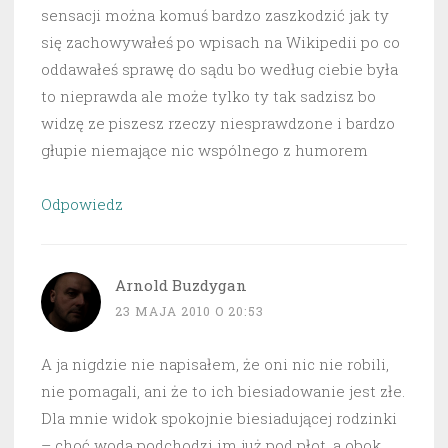
sensacji można komuś bardzo zaszkodzić jak ty
się zachowywałeś po wpisach na Wikipedii po co
oddawałeś sprawę do sądu bo według ciebie była
to nieprawda ale może tylko ty tak sadzisz bo
widzę ze piszesz rzeczy niesprawdzone i bardzo
głupie niemające nic wspólnego z humorem
Odpowiedz
Arnold Buzdygan
23 MAJA 2010 O 20:53
A ja nigdzie nie napisałem, że oni nic nie robili,
nie pomagali, ani że to ich biesiadowanie jest złe.
Dla mnie widok spokojnie biesiadującej rodzinki
– choć woda podchodzi im już pod płot, a obok