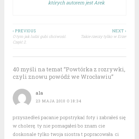
których autorem jest Arek
Nawigacja
‹ PREVIOUS
NEXT ›
O tym jak ludzi gubi chciwość.
Takie rzeczy tylko w Erze!
wpisu
Część 2.
40 myśli na temat “
Powtórka z rozrywki,
czyli znowu powódź we Wrocławiu
”
ala
23 MAJA 2010 O 18:34
przyszedłeś pacanie popstrykać foty i zabrałeś się
w cholerę. ty nie pomagałeś bo znam cie
doskonale tylko twoja siostra t popracowała. ci