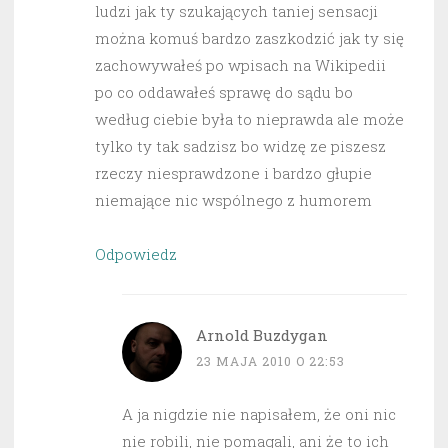
ludzi jak ty szukających taniej sensacji
można komuś bardzo zaszkodzić jak ty się
zachowywałeś po wpisach na Wikipedii
po co oddawałeś sprawę do sądu bo
według ciebie była to nieprawda ale może
tylko ty tak sadzisz bo widzę ze piszesz
rzeczy niesprawdzone i bardzo głupie
niemające nic wspólnego z humorem
Odpowiedz
Arnold Buzdygan
23 MAJA 2010 O 22:53
A ja nigdzie nie napisałem, że oni nic
nie robili, nie pomagali, ani że to ich