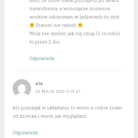
Miło, że mnie nadal poznajesz po latach
niewidzenia, a wczorajsze noszenie
worków odczuwam w lędźwiach do dziś
Starość nie radość
Wolę nie myśleć jak się czują Ci co robili
to przez 2 dni.
Odpowiedz
ala
23 MAJA 2010 O 19:27
kto pomagał w układaniu to wiem a ciebie znam
od dziecka i wiem jak wyglądasz
Odpowiedz