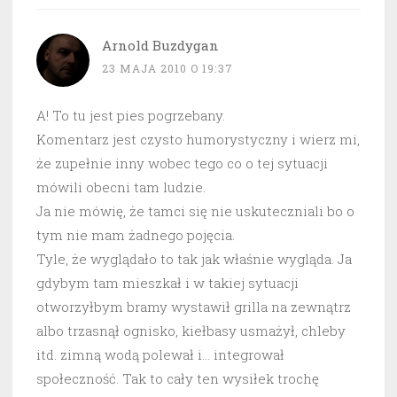
Arnold Buzdygan
23 MAJA 2010 O 19:37
A! To tu jest pies pogrzebany.
Komentarz jest czysto humorystyczny i wierz mi,
że zupełnie inny wobec tego co o tej sytuacji
mówili obecni tam ludzie.
Ja nie mówię, że tamci się nie uskuteczniali bo o
tym nie mam żadnego pojęcia.
Tyle, że wyglądało to tak jak właśnie wygląda. Ja
gdybym tam mieszkał i w takiej sytuacji
otworzyłbym bramy wystawił grilla na zewnątrz
albo trzasnął ognisko, kiełbasy usmażył, chleby
itd. zimną wodą polewał i… integrował
społeczność. Tak to cały ten wysiłek trochę