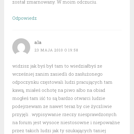
został zmarnowany. W moim odczuciu.
Odpowiedz
ala
23 MAJA 2010 O 19:58
widzisz jak byś był tam to wiedziałbyś ze
wcześniej zanim zasiedli do zasłużonego
odpoczynku częstowali ludzi pracujących tam
kawą, miałeś ochotę na piwo albo na obiad
mogłeś tam iść to są bardzo otwarci ludzie
podejrzewam ze nawet teraz by cie życzliwie
przyjęli . wypisywanie rzeczy niesprawdzonych
na forum jest wysoce niestosowne i niepoważne
przez takich ludzi jak ty szukających taniej