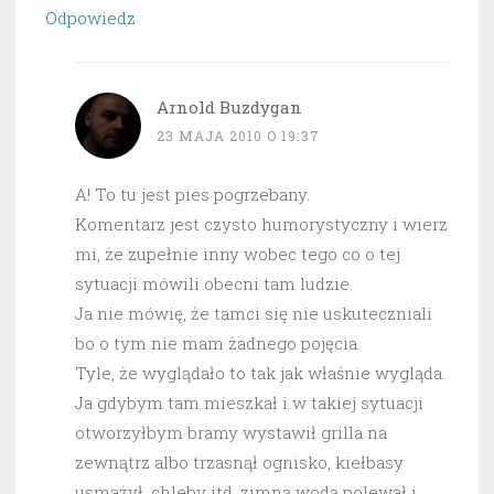
Odpowiedz
Arnold Buzdygan
23 MAJA 2010 O 19:37
A! To tu jest pies pogrzebany.
Komentarz jest czysto humorystyczny i wierz
mi, że zupełnie inny wobec tego co o tej
sytuacji mówili obecni tam ludzie.
Ja nie mówię, że tamci się nie uskuteczniali
bo o tym nie mam żadnego pojęcia.
Tyle, że wyglądało to tak jak właśnie wygląda.
Ja gdybym tam mieszkał i w takiej sytuacji
otworzyłbym bramy wystawił grilla na
zewnątrz albo trzasnął ognisko, kiełbasy
usmażył, chleby itd. zimną wodą polewał i…