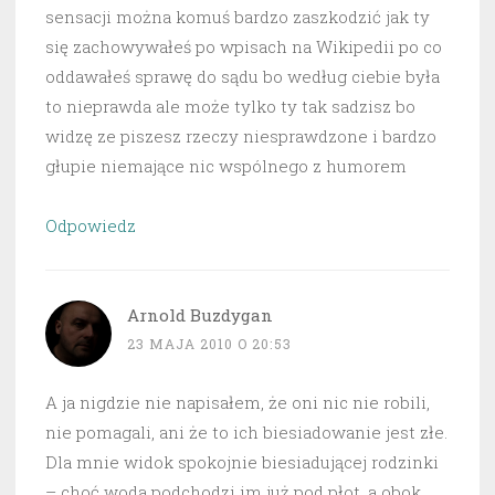
sensacji można komuś bardzo zaszkodzić jak ty
się zachowywałeś po wpisach na Wikipedii po co
oddawałeś sprawę do sądu bo według ciebie była
to nieprawda ale może tylko ty tak sadzisz bo
widzę ze piszesz rzeczy niesprawdzone i bardzo
głupie niemające nic wspólnego z humorem
Odpowiedz
Arnold Buzdygan
23 MAJA 2010 O 20:53
A ja nigdzie nie napisałem, że oni nic nie robili,
nie pomagali, ani że to ich biesiadowanie jest złe.
Dla mnie widok spokojnie biesiadującej rodzinki
– choć woda podchodzi im już pod płot, a obok