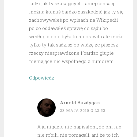
ludzi jak ty szukających taniej sensacji
można komuś bardzo zaszkodzić jak ty się
zachowywałeś po wpisach na Wikipedii
po co oddawałeś sprawę do sądu bo
według ciebie była to nieprawda ale może
tylko ty tak sadzisz bo widzę ze piszesz
rzeczy niesprawdzone i bardzo głupie
niemające nic wspólnego z humorem
Odpowiedz
Arnold Buzdygan
23 MAJA 2010 O 22:53
A ja nigdzie nie napisałem, że oni nic
nie robili, nie pomagali, ani że to ich