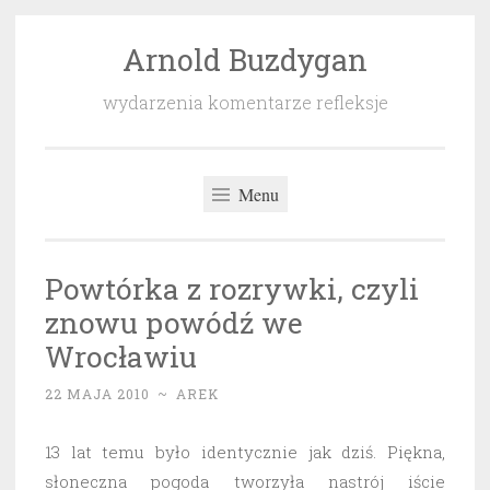
Arnold Buzdygan
Przeskocz
do
wydarzenia komentarze refleksje
treści
Menu
Powtórka z rozrywki, czyli
znowu powódź we
Wrocławiu
22 MAJA 2010
~
AREK
13 lat temu było identycznie jak dziś. Piękna,
słoneczna pogoda tworzyła nastrój iście