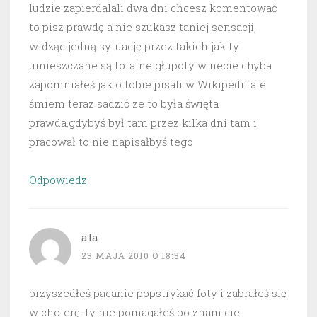
ludzie zapierdalali dwa dni chcesz komentować
to pisz prawdę a nie szukasz taniej sensacji,
widząc jedną sytuację przez takich jak ty
umieszczane są totalne głupoty w necie chyba
zapomniałeś jak o tobie pisali w Wikipedii ale
śmiem teraz sadzić ze to była święta
prawda.gdybyś był tam przez kilka dni tam i
pracował to nie napisałbyś tego
Odpowiedz
ala
23 MAJA 2010 O 18:34
przyszedłeś pacanie popstrykać foty i zabrałeś się
w cholerę. ty nie pomagałeś bo znam cie