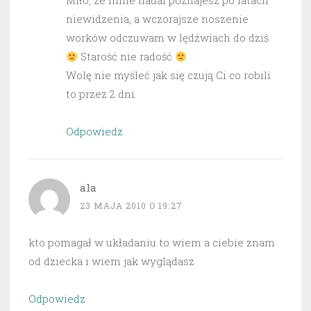
Miło, że mnie nadal poznajesz po latach
niewidzenia, a wczorajsze noszenie
worków odczuwam w lędźwiach do dziś
Starość nie radość
Wolę nie myśleć jak się czują Ci co robili
to przez 2 dni.
Odpowiedz
ala
23 MAJA 2010 O 19:27
kto pomagał w układaniu to wiem a ciebie znam
od dziecka i wiem jak wyglądasz
Odpowiedz