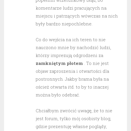
popełnili wizerunkowy błąd, bo
komentarze ludzi pracujących na
miejscu i patrzących wówczas na nich
były bardzo niepochlebne.
Co do wejścia na ich teren to nie
nauczono mnie by nachodzić ludzi,
którzy imprezują odgrodzeni za
zamkniętym płotem
. To nie jest
objaw zaproszenia i otwartości dla
postronnych. Jakby brama była na
oścież otwarta itd. to by to inaczej
można było odebrać.
Chciałbym zwrócić uwagę, że to nie
jest forum, tylko mój osobisty blog,
gdzie prezentuję własne poglądy,