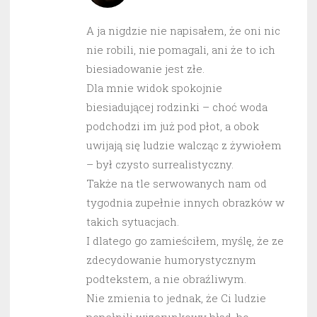
A ja nigdzie nie napisałem, że oni nic
nie robili, nie pomagali, ani że to ich
biesiadowanie jest złe.
Dla mnie widok spokojnie
biesiadującej rodzinki – choć woda
podchodzi im już pod płot, a obok
uwijają się ludzie walcząc z żywiołem
– był czysto surrealistyczny.
Także na tle serwowanych nam od
tygodnia zupełnie innych obrazków w
takich sytuacjach.
I dlatego go zamieściłem, myślę, że ze
zdecydowanie humorystycznym
podtekstem, a nie obraźliwym.
Nie zmienia to jednak, że Ci ludzie