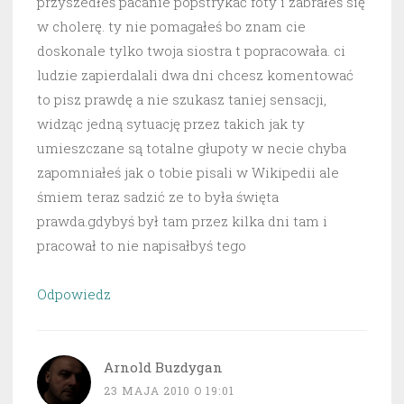
przyszedłeś pacanie popstrykać foty i zabrałeś się
w cholerę. ty nie pomagałeś bo znam cie
doskonale tylko twoja siostra t popracowała. ci
ludzie zapierdalali dwa dni chcesz komentować
to pisz prawdę a nie szukasz taniej sensacji,
widząc jedną sytuację przez takich jak ty
umieszczane są totalne głupoty w necie chyba
zapomniałeś jak o tobie pisali w Wikipedii ale
śmiem teraz sadzić ze to była święta
prawda.gdybyś był tam przez kilka dni tam i
pracował to nie napisałbyś tego
Odpowiedz
Arnold Buzdygan
23 MAJA 2010 O 19:01