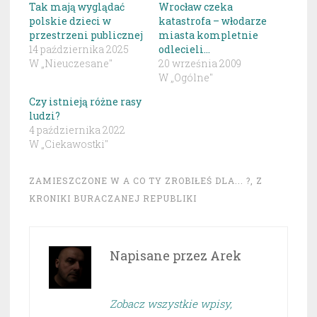
Tak mają wyglądać
Wrocław czeka
polskie dzieci w
katastrofa – włodarze
przestrzeni publicznej
miasta kompletnie
14 października 2025
odlecieli…
W „Nieuczesane"
20 września 2009
W „Ogólne"
Czy istnieją różne rasy
ludzi?
4 października 2022
W „Ciekawostki"
ZAMIESZCZONE W
A CO TY ZROBIŁEŚ DLA... ?
,
Z
KRONIKI BURACZANEJ REPUBLIKI
Napisane przez
Arek
Zobacz wszystkie wpisy,