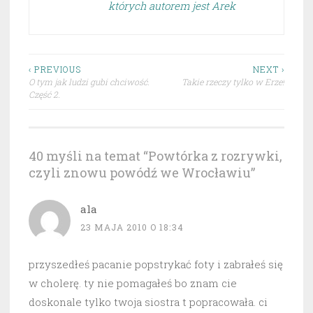
których autorem jest Arek
Nawigacja
‹ PREVIOUS
NEXT ›
O tym jak ludzi gubi chciwość.
Takie rzeczy tylko w Erze!
wpisu
Część 2.
40 myśli na temat “
Powtórka z rozrywki,
czyli znowu powódź we Wrocławiu
”
ala
23 MAJA 2010 O 18:34
przyszedłeś pacanie popstrykać foty i zabrałeś się
w cholerę. ty nie pomagałeś bo znam cie
doskonale tylko twoja siostra t popracowała. ci