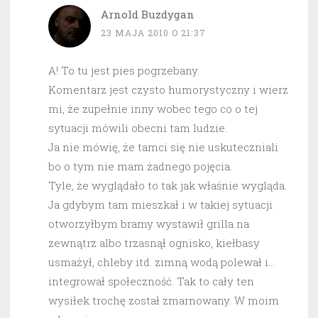
Arnold Buzdygan
23 MAJA 2010 O 21:37
A! To tu jest pies pogrzebany.
Komentarz jest czysto humorystyczny i wierz
mi, że zupełnie inny wobec tego co o tej
sytuacji mówili obecni tam ludzie.
Ja nie mówię, że tamci się nie uskuteczniali
bo o tym nie mam żadnego pojęcia.
Tyle, że wyglądało to tak jak właśnie wygląda.
Ja gdybym tam mieszkał i w takiej sytuacji
otworzyłbym bramy wystawił grilla na
zewnątrz albo trzasnął ognisko, kiełbasy
usmażył, chleby itd. zimną wodą polewał i…
integrował społeczność. Tak to cały ten
wysiłek trochę został zmarnowany. W moim