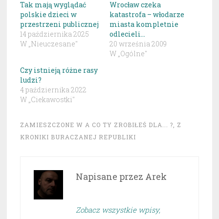
Tak mają wyglądać
Wrocław czeka
polskie dzieci w
katastrofa – włodarze
przestrzeni publicznej
miasta kompletnie
14 października 2025
odlecieli…
W „Nieuczesane"
20 września 2009
W „Ogólne"
Czy istnieją różne rasy
ludzi?
4 października 2022
W „Ciekawostki"
ZAMIESZCZONE W
A CO TY ZROBIŁEŚ DLA... ?
,
Z
KRONIKI BURACZANEJ REPUBLIKI
Napisane przez
Arek
Zobacz wszystkie wpisy,