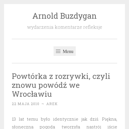
Arnold Buzdygan
Przeskocz
do
wydarzenia komentarze refleksje
treści
Menu
Powtórka z rozrywki, czyli
znowu powódź we
Wrocławiu
22 MAJA 2010
~
AREK
13 lat temu było identycznie jak dziś. Piękna,
słoneczna pogoda tworzyła nastrój iście