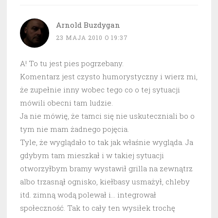
Arnold Buzdygan
23 MAJA 2010 O 19:37
A! To tu jest pies pogrzebany.
Komentarz jest czysto humorystyczny i wierz mi,
że zupełnie inny wobec tego co o tej sytuacji
mówili obecni tam ludzie.
Ja nie mówię, że tamci się nie uskuteczniali bo o
tym nie mam żadnego pojęcia.
Tyle, że wyglądało to tak jak właśnie wygląda. Ja
gdybym tam mieszkał i w takiej sytuacji
otworzyłbym bramy wystawił grilla na zewnątrz
albo trzasnął ognisko, kiełbasy usmażył, chleby
itd. zimną wodą polewał i… integrował
społeczność. Tak to cały ten wysiłek trochę