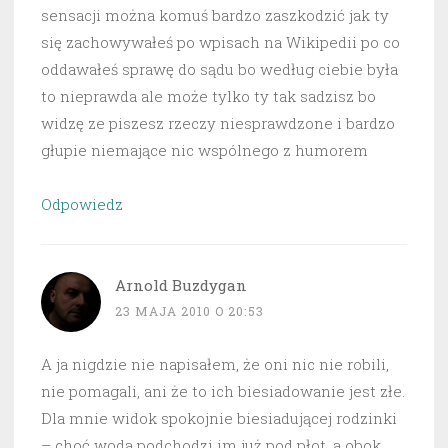
sensacji można komuś bardzo zaszkodzić jak ty
się zachowywałeś po wpisach na Wikipedii po co
oddawałeś sprawę do sądu bo według ciebie była
to nieprawda ale może tylko ty tak sadzisz bo
widzę ze piszesz rzeczy niesprawdzone i bardzo
głupie niemające nic wspólnego z humorem
Odpowiedz
Arnold Buzdygan
23 MAJA 2010 O 20:53
A ja nigdzie nie napisałem, że oni nic nie robili,
nie pomagali, ani że to ich biesiadowanie jest złe.
Dla mnie widok spokojnie biesiadującej rodzinki
– choć woda podchodzi im już pod płot, a obok