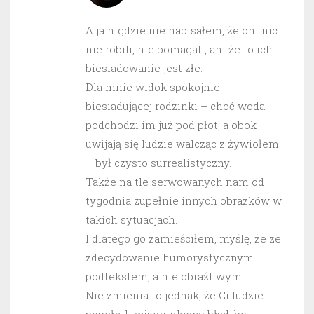
A ja nigdzie nie napisałem, że oni nic
nie robili, nie pomagali, ani że to ich
biesiadowanie jest złe.
Dla mnie widok spokojnie
biesiadującej rodzinki – choć woda
podchodzi im już pod płot, a obok
uwijają się ludzie walcząc z żywiołem
– był czysto surrealistyczny.
Także na tle serwowanych nam od
tygodnia zupełnie innych obrazków w
takich sytuacjach.
I dlatego go zamieściłem, myślę, że ze
zdecydowanie humorystycznym
podtekstem, a nie obraźliwym.
Nie zmienia to jednak, że Ci ludzie