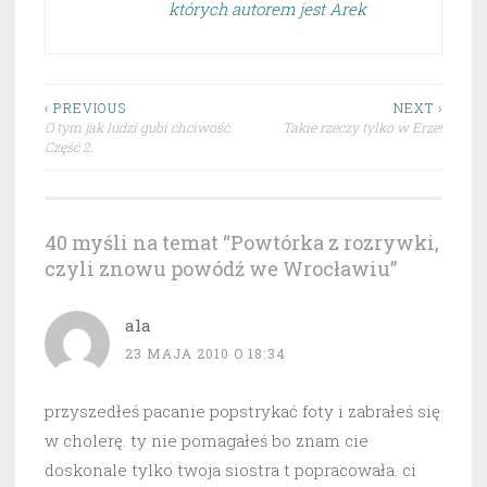
których autorem jest Arek
Nawigacja
‹ PREVIOUS
NEXT ›
O tym jak ludzi gubi chciwość.
Takie rzeczy tylko w Erze!
wpisu
Część 2.
40 myśli na temat “
Powtórka z rozrywki,
czyli znowu powódź we Wrocławiu
”
ala
23 MAJA 2010 O 18:34
przyszedłeś pacanie popstrykać foty i zabrałeś się
w cholerę. ty nie pomagałeś bo znam cie
doskonale tylko twoja siostra t popracowała. ci