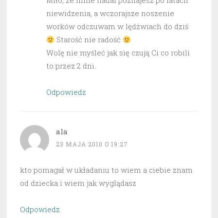
Miło, że mnie nadal poznajesz po latach
niewidzenia, a wczorajsze noszenie
worków odczuwam w lędźwiach do dziś
Starość nie radość
Wolę nie myśleć jak się czują Ci co robili
to przez 2 dni.
Odpowiedz
ala
23 MAJA 2010 O 19:27
kto pomagał w układaniu to wiem a ciebie znam
od dziecka i wiem jak wyglądasz
Odpowiedz