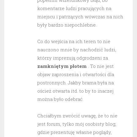
popełnili wizerunkowy błąd, bo
komentarze ludzi pracujących na
miejscu i patrzących wówczas na nich
były bardzo niepochlebne.
Co do wejścia na ich teren to nie
nauczono mnie by nachodzić ludzi,
którzy imprezują odgrodzeni za
zamkniętym płotem
. To nie jest
objaw zaproszenia i otwartości dla
postronnych. Jakby brama była na
oścież otwarta itd. to by to inaczej
można było odebrać.
Chciałbym zwrócić uwagę, że to nie
jest forum, tylko mój osobisty blog,
gdzie prezentuję własne poglądy,