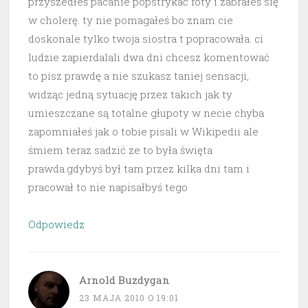
przyszedłeś pacanie popstrykać foty i zabrałeś się
w cholerę. ty nie pomagałeś bo znam cie
doskonale tylko twoja siostra t popracowała. ci
ludzie zapierdalali dwa dni chcesz komentować
to pisz prawdę a nie szukasz taniej sensacji,
widząc jedną sytuację przez takich jak ty
umieszczane są totalne głupoty w necie chyba
zapomniałeś jak o tobie pisali w Wikipedii ale
śmiem teraz sadzić ze to była święta
prawda.gdybyś był tam przez kilka dni tam i
pracował to nie napisałbyś tego
Odpowiedz
Arnold Buzdygan
23 MAJA 2010 O 19:01