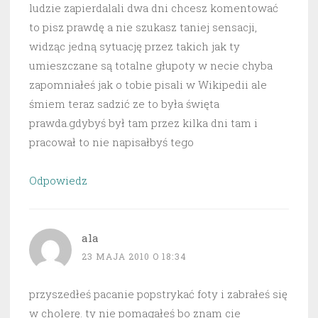
ludzie zapierdalali dwa dni chcesz komentować
to pisz prawdę a nie szukasz taniej sensacji,
widząc jedną sytuację przez takich jak ty
umieszczane są totalne głupoty w necie chyba
zapomniałeś jak o tobie pisali w Wikipedii ale
śmiem teraz sadzić ze to była święta
prawda.gdybyś był tam przez kilka dni tam i
pracował to nie napisałbyś tego
Odpowiedz
ala
23 MAJA 2010 O 18:34
przyszedłeś pacanie popstrykać foty i zabrałeś się
w cholerę. ty nie pomagałeś bo znam cie