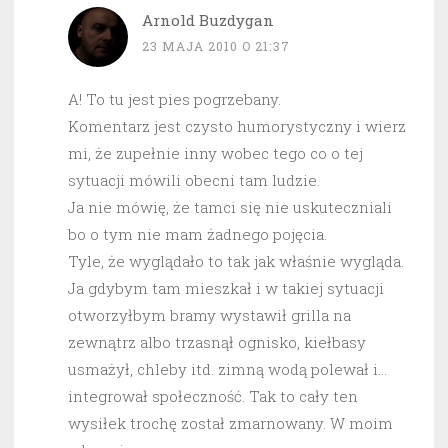
Arnold Buzdygan
23 MAJA 2010 O 21:37
A! To tu jest pies pogrzebany.
Komentarz jest czysto humorystyczny i wierz
mi, że zupełnie inny wobec tego co o tej
sytuacji mówili obecni tam ludzie.
Ja nie mówię, że tamci się nie uskuteczniali
bo o tym nie mam żadnego pojęcia.
Tyle, że wyglądało to tak jak właśnie wygląda.
Ja gdybym tam mieszkał i w takiej sytuacji
otworzyłbym bramy wystawił grilla na
zewnątrz albo trzasnął ognisko, kiełbasy
usmażył, chleby itd. zimną wodą polewał i…
integrował społeczność. Tak to cały ten
wysiłek trochę został zmarnowany. W moim