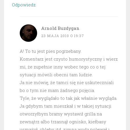
Odpowiedz
Arnold Buzdygan
23 MAJA 2010 O 19:37
A! To tu jest pies pogrzebany.
Komentarz jest czysto humorystyczny i wierz
mi, że zupełnie inny wobec tego co o tej
sytuacji mówili obecni tam ludzie.
Ja nie mówię, że tamci się nie uskuteczniali
bo o tym nie mam żadnego pojęcia.
Tyle, że wyglądało to tak jak właśnie wygląda.
Ja gdybym tam mieszkał i w takiej sytuacji
otworzyłbym bramy wystawił grilla na
zewnątrz albo trzasnął ognisko, kiełbasy
usmażył, chleby itd. zimną wodą polewał i…