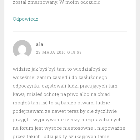
został zmarnowany. W moim odczuciu.
Odpowiedz
ala
23 MAJA 2010 O 19:58
widzisz jak byś był tam to wiedziałbyś ze
wcześniej zanim zasiedli do zasłużonego
odpoczynku częstowali ludzi pracujących tam
kawą, miałeś ochotę na piwo albo na obiad
mogłeś tam iść to są bardzo otwarci ludzie
podejrzewam ze nawet teraz by cie życzliwie
przyjęli . wypisywanie rzeczy niesprawdzonych
na forum jest wysoce niestosowne i niepoważne
przez takich ludzi jak ty szukających taniej