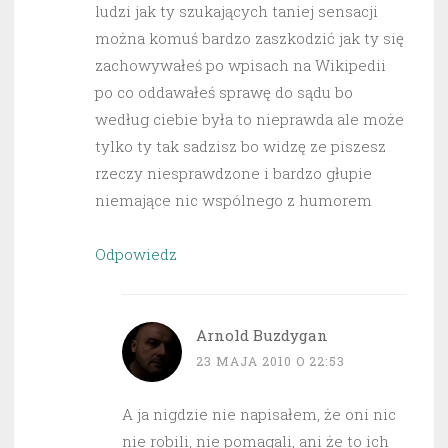
ludzi jak ty szukających taniej sensacji
można komuś bardzo zaszkodzić jak ty się
zachowywałeś po wpisach na Wikipedii
po co oddawałeś sprawę do sądu bo
według ciebie była to nieprawda ale może
tylko ty tak sadzisz bo widzę ze piszesz
rzeczy niesprawdzone i bardzo głupie
niemające nic wspólnego z humorem
Odpowiedz
Arnold Buzdygan
23 MAJA 2010 O 22:53
A ja nigdzie nie napisałem, że oni nic
nie robili, nie pomagali, ani że to ich