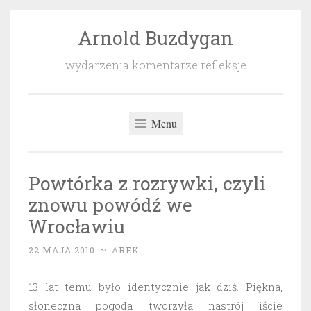
Arnold Buzdygan
Przeskocz
do
wydarzenia komentarze refleksje
treści
Menu
Powtórka z rozrywki, czyli
znowu powódź we
Wrocławiu
22 MAJA 2010
~
AREK
13 lat temu było identycznie jak dziś. Piękna,
słoneczna pogoda tworzyła nastrój iście