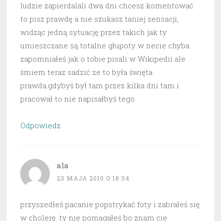
ludzie zapierdalali dwa dni chcesz komentować
to pisz prawdę a nie szukasz taniej sensacji,
widząc jedną sytuację przez takich jak ty
umieszczane są totalne głupoty w necie chyba
zapomniałeś jak o tobie pisali w Wikipedii ale
śmiem teraz sadzić ze to była święta
prawda.gdybyś był tam przez kilka dni tam i
pracował to nie napisałbyś tego
Odpowiedz
ala
23 MAJA 2010 O 18:34
przyszedłeś pacanie popstrykać foty i zabrałeś się
w cholerę. ty nie pomagałeś bo znam cie