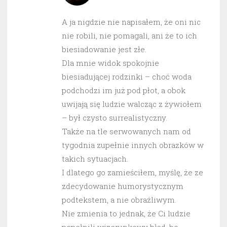
A ja nigdzie nie napisałem, że oni nic
nie robili, nie pomagali, ani że to ich
biesiadowanie jest złe.
Dla mnie widok spokojnie
biesiadującej rodzinki – choć woda
podchodzi im już pod płot, a obok
uwijają się ludzie walcząc z żywiołem
– był czysto surrealistyczny.
Także na tle serwowanych nam od
tygodnia zupełnie innych obrazków w
takich sytuacjach.
I dlatego go zamieściłem, myślę, że ze
zdecydowanie humorystycznym
podtekstem, a nie obraźliwym.
Nie zmienia to jednak, że Ci ludzie