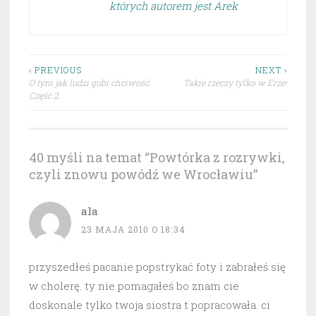
których autorem jest Arek
Nawigacja
‹ PREVIOUS
NEXT ›
O tym jak ludzi gubi chciwość.
Takie rzeczy tylko w Erze!
wpisu
Część 2.
40 myśli na temat “
Powtórka z rozrywki,
czyli znowu powódź we Wrocławiu
”
ala
23 MAJA 2010 O 18:34
przyszedłeś pacanie popstrykać foty i zabrałeś się
w cholerę. ty nie pomagałeś bo znam cie
doskonale tylko twoja siostra t popracowała. ci