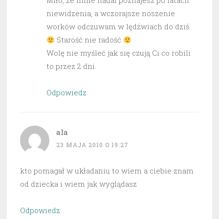
Miło, że mnie nadal poznajesz po latach
niewidzenia, a wczorajsze noszenie
worków odczuwam w lędźwiach do dziś
Starość nie radość
Wolę nie myśleć jak się czują Ci co robili
to przez 2 dni.
Odpowiedz
ala
23 MAJA 2010 O 19:27
kto pomagał w układaniu to wiem a ciebie znam
od dziecka i wiem jak wyglądasz
Odpowiedz