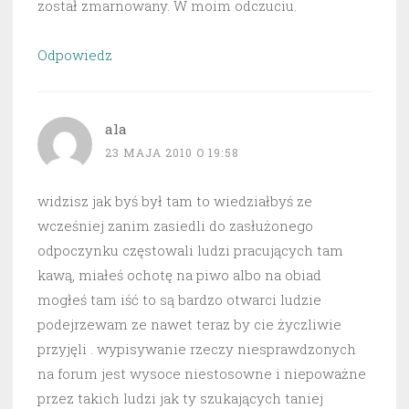
został zmarnowany. W moim odczuciu.
Odpowiedz
ala
23 MAJA 2010 O 19:58
widzisz jak byś był tam to wiedziałbyś ze
wcześniej zanim zasiedli do zasłużonego
odpoczynku częstowali ludzi pracujących tam
kawą, miałeś ochotę na piwo albo na obiad
mogłeś tam iść to są bardzo otwarci ludzie
podejrzewam ze nawet teraz by cie życzliwie
przyjęli . wypisywanie rzeczy niesprawdzonych
na forum jest wysoce niestosowne i niepoważne
przez takich ludzi jak ty szukających taniej