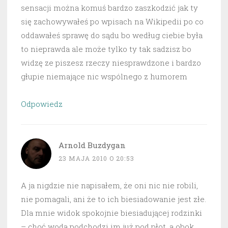
sensacji można komuś bardzo zaszkodzić jak ty
się zachowywałeś po wpisach na Wikipedii po co
oddawałeś sprawę do sądu bo według ciebie była
to nieprawda ale może tylko ty tak sadzisz bo
widzę ze piszesz rzeczy niesprawdzone i bardzo
głupie niemające nic wspólnego z humorem
Odpowiedz
Arnold Buzdygan
23 MAJA 2010 O 20:53
A ja nigdzie nie napisałem, że oni nic nie robili,
nie pomagali, ani że to ich biesiadowanie jest złe.
Dla mnie widok spokojnie biesiadującej rodzinki
– choć woda podchodzi im już pod płot, a obok