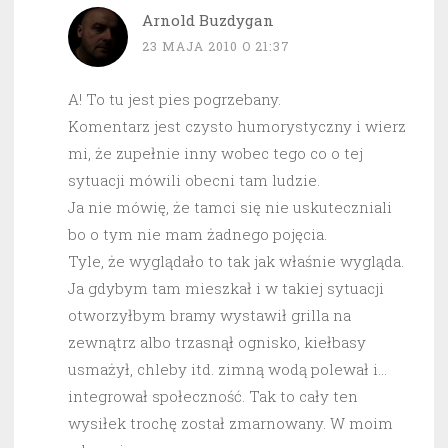
Arnold Buzdygan
23 MAJA 2010 O 21:37
A! To tu jest pies pogrzebany.
Komentarz jest czysto humorystyczny i wierz
mi, że zupełnie inny wobec tego co o tej
sytuacji mówili obecni tam ludzie.
Ja nie mówię, że tamci się nie uskuteczniali
bo o tym nie mam żadnego pojęcia.
Tyle, że wyglądało to tak jak właśnie wygląda.
Ja gdybym tam mieszkał i w takiej sytuacji
otworzyłbym bramy wystawił grilla na
zewnątrz albo trzasnął ognisko, kiełbasy
usmażył, chleby itd. zimną wodą polewał i…
integrował społeczność. Tak to cały ten
wysiłek trochę został zmarnowany. W moim