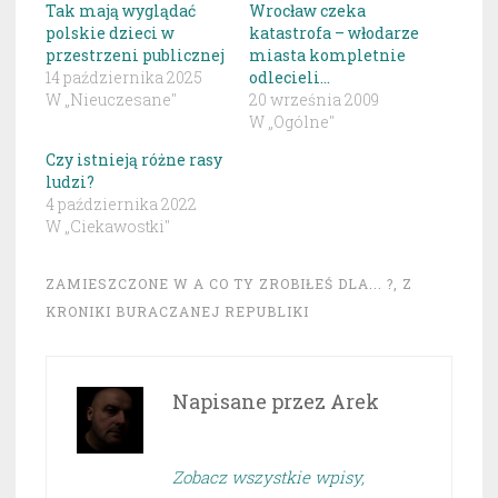
Tak mają wyglądać
Wrocław czeka
polskie dzieci w
katastrofa – włodarze
przestrzeni publicznej
miasta kompletnie
14 października 2025
odlecieli…
W „Nieuczesane"
20 września 2009
W „Ogólne"
Czy istnieją różne rasy
ludzi?
4 października 2022
W „Ciekawostki"
ZAMIESZCZONE W
A CO TY ZROBIŁEŚ DLA... ?
,
Z
KRONIKI BURACZANEJ REPUBLIKI
Napisane przez
Arek
Zobacz wszystkie wpisy,