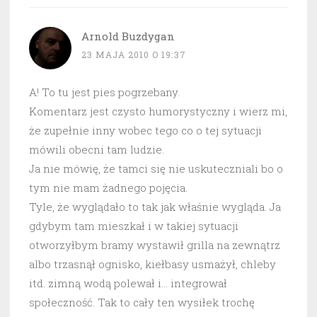
Arnold Buzdygan
23 MAJA 2010 O 19:37
A! To tu jest pies pogrzebany.
Komentarz jest czysto humorystyczny i wierz mi,
że zupełnie inny wobec tego co o tej sytuacji
mówili obecni tam ludzie.
Ja nie mówię, że tamci się nie uskuteczniali bo o
tym nie mam żadnego pojęcia.
Tyle, że wyglądało to tak jak właśnie wygląda. Ja
gdybym tam mieszkał i w takiej sytuacji
otworzyłbym bramy wystawił grilla na zewnątrz
albo trzasnął ognisko, kiełbasy usmażył, chleby
itd. zimną wodą polewał i… integrował
społeczność. Tak to cały ten wysiłek trochę