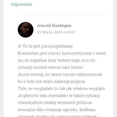
Odpowiedz
Arnold Buzdygan
23 MAJA 2010 O 19:37
A! To tu jest pies pogrzebany.
Komentarz jest czysto humorystyczny i wierz
mi, że zupełnie inny wobec tego co o tej
sytuacji mówili obecni tam ludzie.
Ja nie mówię, że tamci się nie uskuteczniali
bo o tym nie mam żadnego pojęcia.
Tyle, że wyglądało to tak jak właśnie wygląda.
Ja gdybym tam mieszkał i w takiej sytuacji
otworzyłbym bramy wystawił grilla na
zewnątrz albo trzasnął ognisko, kiełbasy
usmażył, chleby itd. zimną wodą polewał i…