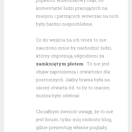
popełnili wizerunkowy błąd, bo
komentarze ludzi pracujących na
miejscu i patrzących wówczas na nich
były bardzo niepochlebne.
Co do wejścia na ich teren to nie
nauczono mnie by nachodzić ludzi,
którzy imprezują odgrodzeni za
zamkniętym płotem
. To nie jest
objaw zaproszenia i otwartości dla
postronnych. Jakby brama była na
oścież otwarta itd. to by to inaczej
można było odebrać.
Chciałbym zwrócić uwagę, że to nie
jest forum, tylko mój osobisty blog,
gdzie prezentuję własne poglądy,