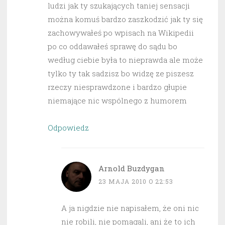
ludzi jak ty szukających taniej sensacji
można komuś bardzo zaszkodzić jak ty się
zachowywałeś po wpisach na Wikipedii
po co oddawałeś sprawę do sądu bo
według ciebie była to nieprawda ale może
tylko ty tak sadzisz bo widzę ze piszesz
rzeczy niesprawdzone i bardzo głupie
niemające nic wspólnego z humorem
Odpowiedz
Arnold Buzdygan
23 MAJA 2010 O 22:53
A ja nigdzie nie napisałem, że oni nic
nie robili, nie pomagali, ani że to ich