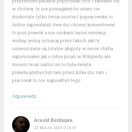
przyszedłeś pacanie popstrykać foty i zabrałeś się
w cholerę. ty nie pomagałeś bo znam cie
doskonale tylko twoja siostra t popracowała. ci
ludzie zapierdalali dwa dni chcesz komentować
to pisz prawdę a nie szukasz taniej sensacji,
widząc jedną sytuację przez takich jak ty
umieszczane są totalne głupoty w necie chyba
zapomniałeś jak o tobie pisali w Wikipedii ale
śmiem teraz sadzić ze to była święta
prawda.gdybyś był tam przez kilka dni tam i
pracował to nie napisałbyś tego
Odpowiedz
Arnold Buzdygan
23 MAJA 2010 O 19:01