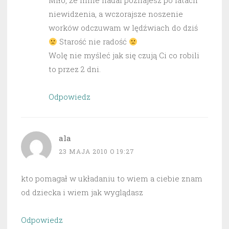
Miło, że mnie nadal poznajesz po latach
niewidzenia, a wczorajsze noszenie
worków odczuwam w lędźwiach do dziś
Starość nie radość
Wolę nie myśleć jak się czują Ci co robili
to przez 2 dni.
Odpowiedz
ala
23 MAJA 2010 O 19:27
kto pomagał w układaniu to wiem a ciebie znam
od dziecka i wiem jak wyglądasz
Odpowiedz