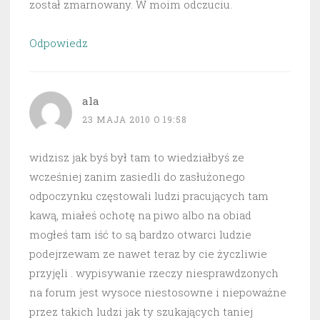
został zmarnowany. W moim odczuciu.
Odpowiedz
ala
23 MAJA 2010 O 19:58
widzisz jak byś był tam to wiedziałbyś ze
wcześniej zanim zasiedli do zasłużonego
odpoczynku częstowali ludzi pracujących tam
kawą, miałeś ochotę na piwo albo na obiad
mogłeś tam iść to są bardzo otwarci ludzie
podejrzewam ze nawet teraz by cie życzliwie
przyjęli . wypisywanie rzeczy niesprawdzonych
na forum jest wysoce niestosowne i niepoważne
przez takich ludzi jak ty szukających taniej