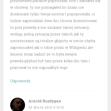
przyszedłeś pacanie popstrykać foty i zabrałeś się
w cholerę. ty nie pomagałeś bo znam cie
doskonale tylko twoja siostra t popracowała. ci
ludzie zapierdalali dwa dni chcesz komentować
to pisz prawdę a nie szukasz taniej sensacji,
widząc jedną sytuację przez takich jak ty
umieszczane są totalne głupoty w necie chyba
zapomniałeś jak o tobie pisali w Wikipedii ale
śmiem teraz sadzić ze to była święta
prawda.gdybyś był tam przez kilka dni tam i
pracował to nie napisałbyś tego
Odpowiedz
Arnold Buzdygan
23 MAJA 2010 O 19:01