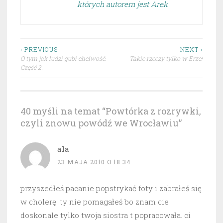
których autorem jest Arek
Nawigacja
‹ PREVIOUS
NEXT ›
O tym jak ludzi gubi chciwość.
Takie rzeczy tylko w Erze!
wpisu
Część 2.
40 myśli na temat “
Powtórka z rozrywki,
czyli znowu powódź we Wrocławiu
”
ala
23 MAJA 2010 O 18:34
przyszedłeś pacanie popstrykać foty i zabrałeś się
w cholerę. ty nie pomagałeś bo znam cie
doskonale tylko twoja siostra t popracowała. ci