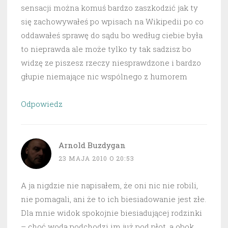
sensacji można komuś bardzo zaszkodzić jak ty
się zachowywałeś po wpisach na Wikipedii po co
oddawałeś sprawę do sądu bo według ciebie była
to nieprawda ale może tylko ty tak sadzisz bo
widzę ze piszesz rzeczy niesprawdzone i bardzo
głupie niemające nic wspólnego z humorem
Odpowiedz
Arnold Buzdygan
23 MAJA 2010 O 20:53
A ja nigdzie nie napisałem, że oni nic nie robili,
nie pomagali, ani że to ich biesiadowanie jest złe.
Dla mnie widok spokojnie biesiadującej rodzinki
– choć woda podchodzi im już pod płot, a obok