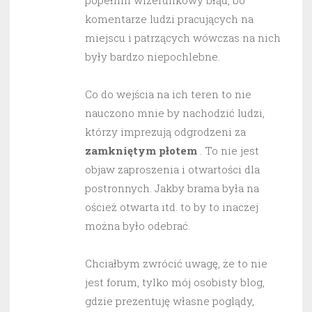
popełnili wizerunkowy błąd, bo
komentarze ludzi pracujących na
miejscu i patrzących wówczas na nich
były bardzo niepochlebne.
Co do wejścia na ich teren to nie
nauczono mnie by nachodzić ludzi,
którzy imprezują odgrodzeni za
zamkniętym płotem
. To nie jest
objaw zaproszenia i otwartości dla
postronnych. Jakby brama była na
oścież otwarta itd. to by to inaczej
można było odebrać.
Chciałbym zwrócić uwagę, że to nie
jest forum, tylko mój osobisty blog,
gdzie prezentuję własne poglądy,