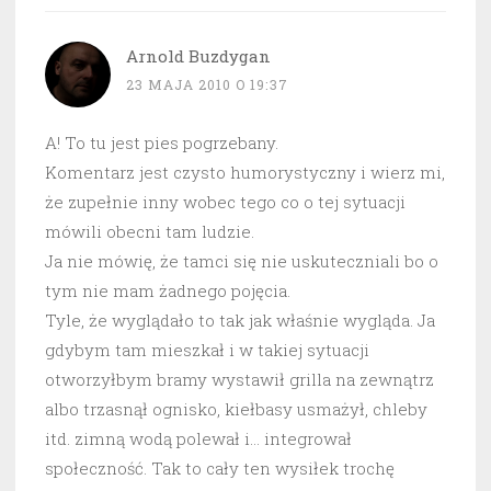
Arnold Buzdygan
23 MAJA 2010 O 19:37
A! To tu jest pies pogrzebany.
Komentarz jest czysto humorystyczny i wierz mi,
że zupełnie inny wobec tego co o tej sytuacji
mówili obecni tam ludzie.
Ja nie mówię, że tamci się nie uskuteczniali bo o
tym nie mam żadnego pojęcia.
Tyle, że wyglądało to tak jak właśnie wygląda. Ja
gdybym tam mieszkał i w takiej sytuacji
otworzyłbym bramy wystawił grilla na zewnątrz
albo trzasnął ognisko, kiełbasy usmażył, chleby
itd. zimną wodą polewał i… integrował
społeczność. Tak to cały ten wysiłek trochę