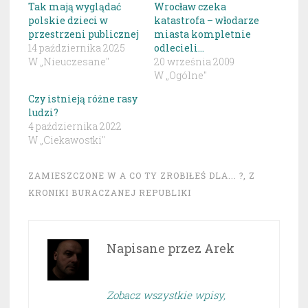
Tak mają wyglądać
Wrocław czeka
polskie dzieci w
katastrofa – włodarze
przestrzeni publicznej
miasta kompletnie
14 października 2025
odlecieli…
W „Nieuczesane"
20 września 2009
W „Ogólne"
Czy istnieją różne rasy
ludzi?
4 października 2022
W „Ciekawostki"
ZAMIESZCZONE W
A CO TY ZROBIŁEŚ DLA... ?
,
Z
KRONIKI BURACZANEJ REPUBLIKI
Napisane przez
Arek
Zobacz wszystkie wpisy,