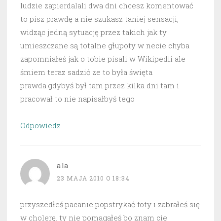
ludzie zapierdalali dwa dni chcesz komentować
to pisz prawdę a nie szukasz taniej sensacji,
widząc jedną sytuację przez takich jak ty
umieszczane są totalne głupoty w necie chyba
zapomniałeś jak o tobie pisali w Wikipedii ale
śmiem teraz sadzić ze to była święta
prawda.gdybyś był tam przez kilka dni tam i
pracował to nie napisałbyś tego
Odpowiedz
ala
23 MAJA 2010 O 18:34
przyszedłeś pacanie popstrykać foty i zabrałeś się
w cholerę. ty nie pomagałeś bo znam cie