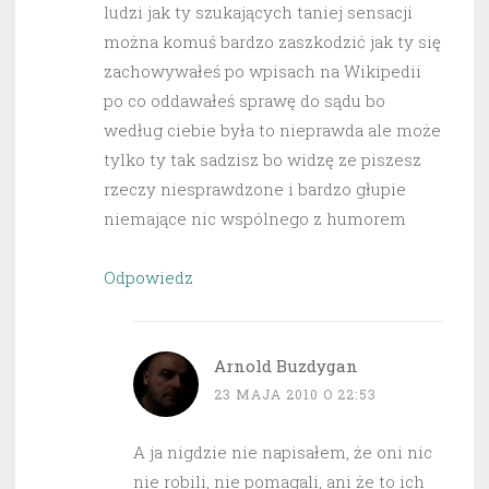
ludzi jak ty szukających taniej sensacji
można komuś bardzo zaszkodzić jak ty się
zachowywałeś po wpisach na Wikipedii
po co oddawałeś sprawę do sądu bo
według ciebie była to nieprawda ale może
tylko ty tak sadzisz bo widzę ze piszesz
rzeczy niesprawdzone i bardzo głupie
niemające nic wspólnego z humorem
Odpowiedz
Arnold Buzdygan
23 MAJA 2010 O 22:53
A ja nigdzie nie napisałem, że oni nic
nie robili, nie pomagali, ani że to ich