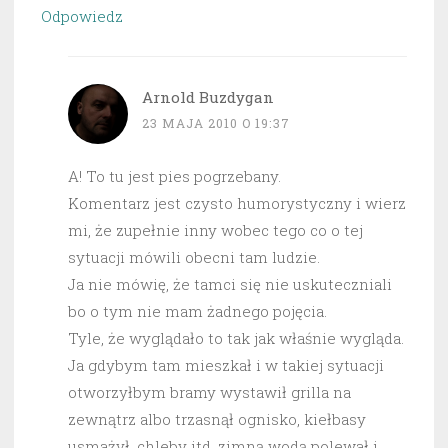
Odpowiedz
Arnold Buzdygan
23 MAJA 2010 O 19:37
A! To tu jest pies pogrzebany.
Komentarz jest czysto humorystyczny i wierz
mi, że zupełnie inny wobec tego co o tej
sytuacji mówili obecni tam ludzie.
Ja nie mówię, że tamci się nie uskuteczniali
bo o tym nie mam żadnego pojęcia.
Tyle, że wyglądało to tak jak właśnie wygląda.
Ja gdybym tam mieszkał i w takiej sytuacji
otworzyłbym bramy wystawił grilla na
zewnątrz albo trzasnął ognisko, kiełbasy
usmażył, chleby itd. zimną wodą polewał i…