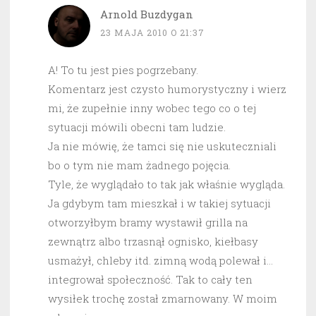
Arnold Buzdygan
23 MAJA 2010 O 21:37
A! To tu jest pies pogrzebany.
Komentarz jest czysto humorystyczny i wierz
mi, że zupełnie inny wobec tego co o tej
sytuacji mówili obecni tam ludzie.
Ja nie mówię, że tamci się nie uskuteczniali
bo o tym nie mam żadnego pojęcia.
Tyle, że wyglądało to tak jak właśnie wygląda.
Ja gdybym tam mieszkał i w takiej sytuacji
otworzyłbym bramy wystawił grilla na
zewnątrz albo trzasnął ognisko, kiełbasy
usmażył, chleby itd. zimną wodą polewał i…
integrował społeczność. Tak to cały ten
wysiłek trochę został zmarnowany. W moim