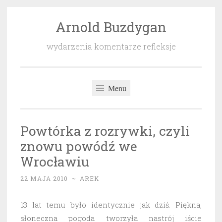
Arnold Buzdygan
Przeskocz
do
wydarzenia komentarze refleksje
treści
Menu
Powtórka z rozrywki, czyli
znowu powódź we
Wrocławiu
22 MAJA 2010
~
AREK
13 lat temu było identycznie jak dziś. Piękna,
słoneczna pogoda tworzyła nastrój iście