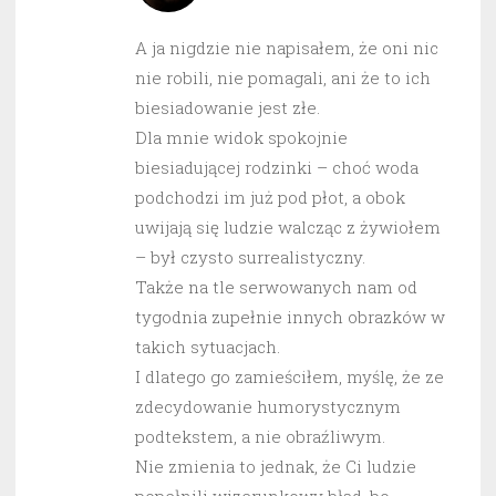
A ja nigdzie nie napisałem, że oni nic
nie robili, nie pomagali, ani że to ich
biesiadowanie jest złe.
Dla mnie widok spokojnie
biesiadującej rodzinki – choć woda
podchodzi im już pod płot, a obok
uwijają się ludzie walcząc z żywiołem
– był czysto surrealistyczny.
Także na tle serwowanych nam od
tygodnia zupełnie innych obrazków w
takich sytuacjach.
I dlatego go zamieściłem, myślę, że ze
zdecydowanie humorystycznym
podtekstem, a nie obraźliwym.
Nie zmienia to jednak, że Ci ludzie