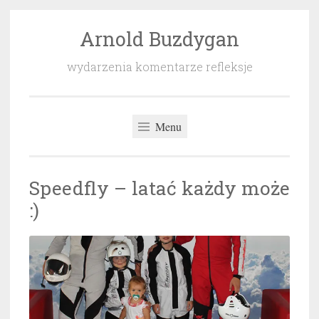
Arnold Buzdygan
Przeskocz
do
wydarzenia komentarze refleksje
treści
Menu
Speedfly – latać każdy może
:)