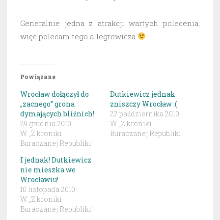
Generalnie jedna z atrakcji wartych polecenia,
więc polecam tego allegrowicza
Powiązane
Wrocław dołączył do
Dutkiewicz jednak
„zacnego” grona
zniszczy Wrocław :(
dymających bliźnich!
22 października 2010
29 grudnia 2010
W „Z kroniki
W „Z kroniki
Buraczanej Republiki"
Buraczanej Republiki"
I jednak! Dutkiewicz
nie mieszka we
Wrocławiu!
10 listopada 2010
W „Z kroniki
Buraczanej Republiki"