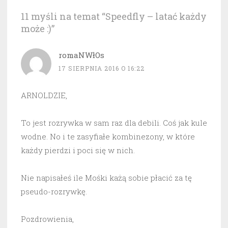
11 myśli na temat “
Speedfly – latać każdy
może :)
”
romaNWłOs
17 SIERPNIA 2016 O 16:22
ARNOLDZIE,
To jest rozrywka w sam raz dla debili. Coś jak kule
wodne. No i te zasyfiałe kombinezony, w które
każdy pierdzi i poci się w nich.
Nie napisałeś ile Mośki każą sobie płacić za tę
pseudo-rozrywkę.
Pozdrowienia,