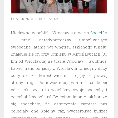
17 SIERPNIA 2016
~
AREK
Niedawno w pobliżu Wrocławia otwarto
Speedfly
–
tunel aerodynamiczny umożliwiający
swobodne latanie we wnętrzu szklanego tunelu.
Znajduje się on przy lotnisku w Mirosławicach (30
km od Wrocławia) na trasie Wrocław – Świdnica.
Łatwo trafić bo jadąc z Wrocławia to jedyny duży
budynek za Mirosławicami stojący z prawej
strony drogi. Ponieważ mogą w nim latać dzieci
od 4 roku życia to wzięliśmy swoje pociechy i
pojechaliśmy polatać. Dzieciom latanie tak bardzo
się spodobało, że ostatecznie zamiast nas
poleciały one kolejny raz, wyczerpując budżet
przeznaczony na tą atrakcję – dwa loty dla