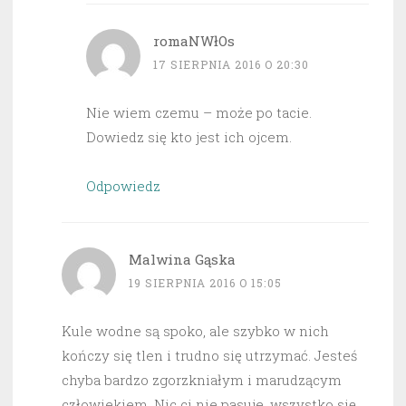
romaNWłOs
17 SIERPNIA 2016 O 20:30
Nie wiem czemu – może po tacie.
Dowiedz się kto jest ich ojcem.
Odpowiedz
Malwina Gąska
19 SIERPNIA 2016 O 15:05
Kule wodne są spoko, ale szybko w nich
kończy się tlen i trudno się utrzymać. Jesteś
chyba bardzo zgorzkniałym i marudzącym
człowiekiem. Nic ci nie pasuje, wszystko się