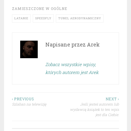
ZAMIESZCZONE W
OGÓLNE
LATANIE
SPEEDFLY
TUNEL AERODYNAMICZNY
Napisane przez
Arek
Zobacz wszystkie wpisy,
których autorem jest Arek
Nawigacja
‹ PREVIOUS
NEXT ›
Szlaban na telewizję
Jeśli jesteś autorem lub
wpisu
wydawcą książek to ten wpis
jest dla Ciebie.