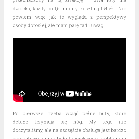
dziecka, każdy po 1,5 minuty, kosztują 154 zł . Nie
powiem więc jak to wygląda z perspektywy
osoby dorosłej, ale mam parę rad i uwag.
Po pierwsze trzeba wziąć pełne buty, które
dobrze trzymają się nóg. My tego nie
doczytaliśmy, ale na szczęście obsługa jest bardzo
sympatyczna i nie było to większym problemem