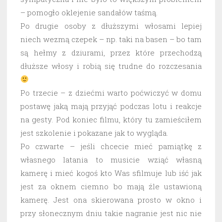
– pomogło oklejenie sandałów taśmą.
Po drugie osoby z dłuższymi włosami lepiej
niech wezmą czepek – np. taki na basen – bo tam
są hełmy z dziurami, przez które przechodzą
dłuższe włosy i robią się trudne do rozczesania
Po trzecie – z dziećmi warto poćwiczyć w domu
postawę jaką mają przyjąć podczas lotu i reakcje
na gesty. Pod koniec filmu, który tu zamieściłem
jest szkolenie i pokazane jak to wygląda.
Po czwarte – jeśli chcecie mieć pamiątkę z
własnego latania to musicie wziąć własną
kamerę i mieć kogoś kto Was sfilmuje lub iść jak
jest za oknem ciemno bo mają źle ustawioną
kamerę. Jest ona skierowana prosto w okno i
przy słonecznym dniu takie nagranie jest nic nie