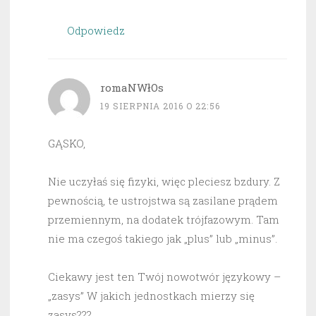
Odpowiedz
romaNWłOs
19 SIERPNIA 2016 O 22:56
GĄSKO,
Nie uczyłaś się fizyki, więc pleciesz bzdury. Z
pewnością, te ustrojstwa są zasilane prądem
przemiennym, na dodatek trójfazowym. Tam
nie ma czegoś takiego jak „plus” lub „minus”.
Ciekawy jest ten Twój nowotwór językowy –
„zasys” W jakich jednostkach mierzy się
zasys???