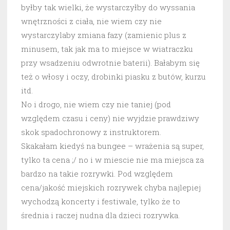
byłby tak wielki, że wystarczyłby do wyssania
wnętrzności z ciała, nie wiem czy nie
wystarczylaby zmiana fazy (zamienic plus z
minusem, tak jak ma to miejsce w wiatraczku
przy wsadzeniu odwrotnie baterii). Bałabym się
też o włosy i oczy, drobinki piasku z butów, kurzu
itd.
No i drogo, nie wiem czy nie taniej (pod
względem czasu i ceny) nie wyjdzie prawdziwy
skok spadochronowy z instruktorem.
Skakałam kiedyś na bungee – wrażenia są super,
tylko ta cena ;/ no i w miescie nie ma miejsca za
bardzo na takie rozrywki. Pod względem
cena/jakość miejskich rozrywek chyba najlepiej
wychodzą koncerty i festiwale, tylko że to
średnia i raczej nudna dla dzieci rozrywka.