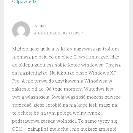
Odpowiedz
kriss
4 GRUDNIA 2007 O 18:37
Mądrze gość gada a ty który nazywasz go trollem
niemasz pojecia co on chce Ci wytłumaczyć. Idąc
do sklepu kupujesz sobie kopię windowsa. Płacisz
za nią pieniądze. Na fakturze pisze Windows XP
Pro. A nie prawa do użytkowania Winodwsa w
zakresie od do. Od tego moment Winodws jest
twoją własnością. Swoją włąsność możesz zawsze
sprzedać, zjeść i zrobić na nią kupę jeśli masz na
to ochotę bo na tym polega wolny rynek i
podstawowa zasada wolności. To samo tyczy się
OEM – zakupiłeś malucha i nie możesz zmienić