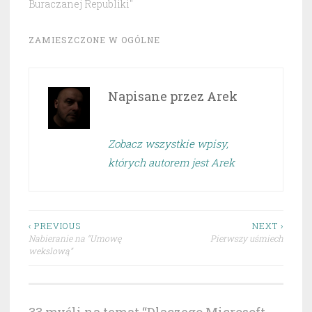
Buraczanej Republiki"
ZAMIESZCZONE W
OGÓLNE
Napisane przez
Arek
Zobacz wszystkie wpisy,
których autorem jest Arek
Nawigacja
‹ PREVIOUS
NEXT ›
Nabieranie na “Umowę
Pierwszy uśmiech
wpisu
wekslową”