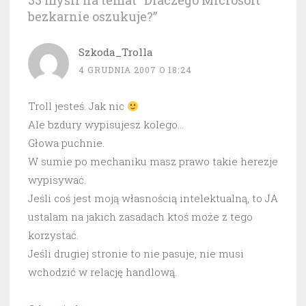
33 myśli na temat “
Dlaczego Microsoft
bezkarnie oszukuje?
”
Szkoda_Trolla
4 GRUDNIA 2007 O 18:24
Troll jesteś. Jak nic
Ale bzdury wypisujesz kolego…
Głowa puchnie.
W sumie po mechaniku masz prawo takie herezje
wypisywać.
Jeśli coś jest moją własnością intelektualną, to JA
ustalam na jakich zasadach ktoś może z tego
korzystać.
Jeśli drugiej stronie to nie pasuje, nie musi
wchodzić w relację handlową.