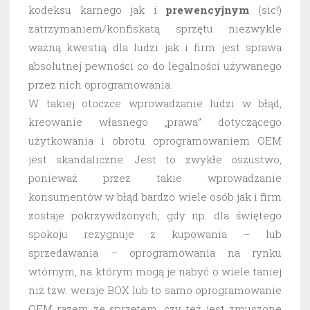
kodeksu karnego jak i
prewencyjnym
(sic!)
zatrzymaniem/konfiskatą sprzętu niezwykle
ważną kwestią dla ludzi jak i firm jest sprawa
absolutnej pewności co do legalności używanego
przez nich oprogramowania.
W takiej otoczce wprowadzanie ludzi w błąd,
kreowanie własnego „prawa” dotyczącego
użytkowania i obrotu oprogramowaniem OEM
jest skandaliczne. Jest to zwykłe oszustwo,
ponieważ przez takie wprowadzanie
konsumentów w błąd bardzo wiele osób jak i firm
zostaje pokrzywdzonych, gdy np. dla świętego
spokoju rezygnuje z kupowania – lub
sprzedawania – oprogramowania na rynku
wtórnym, na którym mogą je nabyć o wiele taniej
niż tzw. wersje BOX lub to samo oprogramowanie
OEM razem ze sprzętem, czy też jest zmuszone