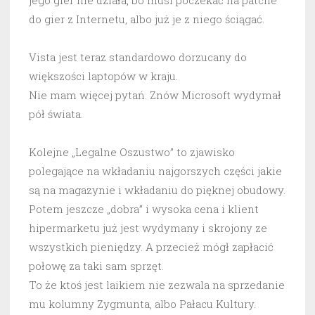
jego gier nie działa, bo musi poczekać na patche
do gier z Internetu, albo już je z niego ściągać.
Vista jest teraz standardowo dorzucany do
większości laptopów w kraju.
Nie mam więcej pytań. Znów Microsoft wydymał
pół świata.
Kolejne „Legalne Oszustwo” to zjawisko
polegające na wkładaniu najgorszych części jakie
są na magazynie i wkładaniu do pięknej obudowy.
Potem jeszcze „dobra” i wysoka cena i klient
hipermarketu już jest wydymany i skrojony ze
wszystkich pieniędzy. A przecież mógł zapłacić
połowę za taki sam sprzęt.
To że ktoś jest laikiem nie zezwala na sprzedanie
mu kolumny Zygmunta, albo Pałacu Kultury.