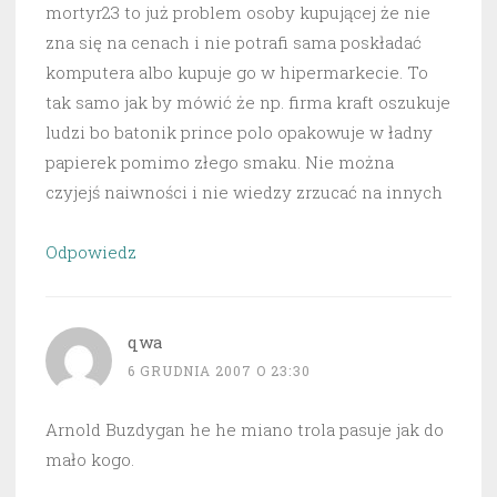
mortyr23 to już problem osoby kupującej że nie
zna się na cenach i nie potrafi sama poskładać
komputera albo kupuje go w hipermarkecie. To
tak samo jak by mówić że np. firma kraft oszukuje
ludzi bo batonik prince polo opakowuje w ładny
papierek pomimo złego smaku. Nie można
czyjejś naiwności i nie wiedzy zrzucać na innych
Odpowiedz
qwa
6 GRUDNIA 2007 O 23:30
Arnold Buzdygan he he miano trola pasuje jak do
mało kogo.