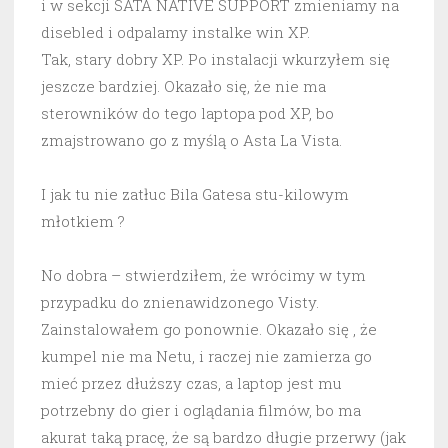
i w sekcji SATA NATIVE SUPPORT zmieniamy na
disebled i odpalamy instalke win XP.
Tak, stary dobry XP. Po instalacji wkurzyłem się
jeszcze bardziej. Okazało się, że nie ma
sterowników do tego laptopa pod XP, bo
zmajstrowano go z myślą o Asta La Vista.
I jak tu nie zatłuc Bila Gatesa stu-kilowym
młotkiem ?
No dobra – stwierdziłem, że wrócimy w tym
przypadku do znienawidzonego Visty.
Zainstalowałem go ponownie. Okazało się , że
kumpel nie ma Netu, i raczej nie zamierza go
mieć przez dłuższy czas, a laptop jest mu
potrzebny do gier i oglądania filmów, bo ma
akurat taką pracę, że są bardzo długie przerwy (jak