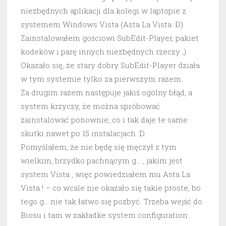
niezbędnych aplikacji dla kolegi w laptopie z
systemem Windows Vista (Asta La Vista :D)
Zainstalowałem gościowi SubEdit-Player, pakiet
kodeków i parę innych niezbędnych rzeczy ;).
Okazało się, że stary dobry SubEdit-Player działa
w tym systemie tylko za pierwszym razem.
Za drugim razem następuje jakiś ogólny błąd, a
system krzyczy, że można spróbować
zainstalować ponownie, co i tak daje te same
skutki nawet po 15 instalacjach :D.
Pomyślałem, że nie będę się męczył z tym
wielkim, brzydko pachnącym g… , jakim jest
system Vista , więc powiedziałem mu Asta La
Vista ! – co wcale nie okazało się takie proste, bo
tego g… nie tak łatwo się pozbyć. Trzeba wejść do
Biosu i tam w zakładke system configuration