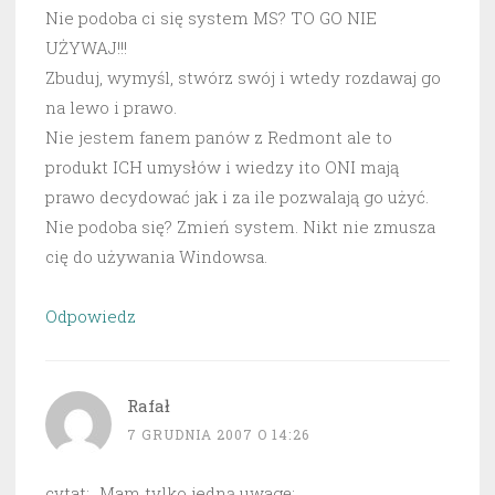
Nie podoba ci się system MS? TO GO NIE
UŻYWAJ!!!
Zbuduj, wymyśl, stwórz swój i wtedy rozdawaj go
na lewo i prawo.
Nie jestem fanem panów z Redmont ale to
produkt ICH umysłów i wiedzy ito ONI mają
prawo decydować jak i za ile pozwalają go użyć.
Nie podoba się? Zmień system. Nikt nie zmusza
cię do używania Windowsa.
Odpowiedz
Rafał
7 GRUDNIA 2007 O 14:26
cytat: „Mam tylko jedną uwagę: