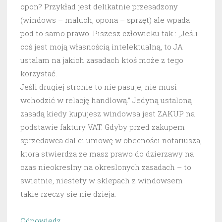
opon? Przykład jest delikatnie przesadzony
(windows – maluch, opona – sprzęt) ale wpada
pod to samo prawo. Piszesz człowieku tak : „Jeśli
coś jest moją własnością intelektualną, to JA
ustalam na jakich zasadach ktoś może z tego
korzystać.
Jeśli drugiej stronie to nie pasuje, nie musi
wchodzić w relację handlową.” Jedyną ustaloną
zasadą kiedy kupujesz windowsa jest ZAKUP na
podstawie faktury VAT. Gdyby przed zakupem
sprzedawca dal ci umowę w obecności notariusza,
ktora stwierdza ze masz prawo do dzierzawy na
czas nieokreslny na okreslonych zasadach – to
swietnie, niestety w sklepach z windowsem
takie rzeczy sie nie dzieja.
Odpowiedz