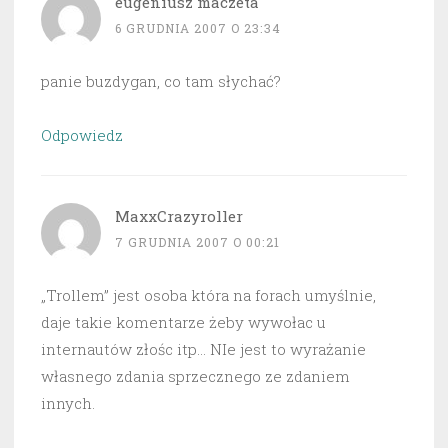
eugeniusz maczeta
6 GRUDNIA 2007 O 23:34
panie buzdygan, co tam słychać?
Odpowiedz
MaxxCrazyroller
7 GRUDNIA 2007 O 00:21
„Trollem” jest osoba która na forach umyślnie,
daje takie komentarze żeby wywołac u
internautów złośc itp… NIe jest to wyrażanie
własnego zdania sprzecznego ze zdaniem
innych.