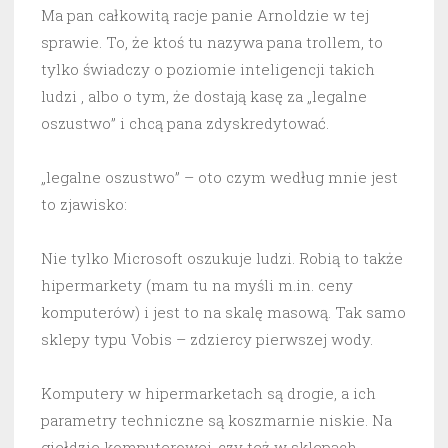
Ma pan całkowitą racje panie Arnoldzie w tej
sprawie. To, że ktoś tu nazywa pana trollem, to
tylko świadczy o poziomie inteligencji takich
ludzi , albo o tym, że dostają kasę za „legalne
oszustwo” i chcą pana zdyskredytować.
„legalne oszustwo” – oto czym według mnie jest
to zjawisko:
Nie tylko Microsoft oszukuje ludzi. Robią to także
hipermarkety (mam tu na myśli m.in. ceny
komputerów) i jest to na skalę masową. Tak samo
sklepy typu Vobis – zdziercy pierwszej wody.
Komputery w hipermarketach są drogie, a ich
parametry techniczne są koszmarnie niskie. Na
giełdzie komputerowej, czy też w sklepach