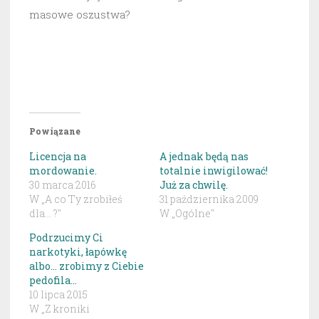
masowe oszustwa?
Powiązane
Licencja na
A jednak będą nas
mordowanie.
totalnie inwigilować!
30 marca 2016
Już za chwilę.
W „A co Ty zrobiłeś
31 października 2009
dla... ?"
W „Ogólne"
Podrzucimy Ci
narkotyki, łapówkę
albo… zrobimy z Ciebie
pedofila…
10 lipca 2015
W „Z kroniki