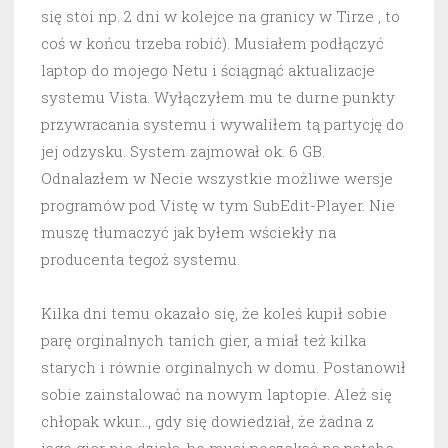
się stoi np. 2 dni w kolejce na granicy w Tirze , to
coś w końcu trzeba robić). Musiałem podłączyć
laptop do mojego Netu i ściągnąć aktualizacje
systemu Vista. Wyłączyłem mu te durne punkty
przywracania systemu i wywaliłem tą partycję do
jej odzysku. System zajmował ok. 6 GB.
Odnalazłem w Necie wszystkie możliwe wersje
programów pod Vistę w tym SubEdit-Player. Nie
muszę tłumaczyć jak byłem wściekły na
producenta tegoż systemu.
Kilka dni temu okazało się, że koleś kupił sobie
parę orginalnych tanich gier, a miał też kilka
starych i równie orginalnych w domu. Postanowił
sobie zainstalować na nowym laptopie. Ależ się
chłopak wkur…, gdy się dowiedział, że żadna z