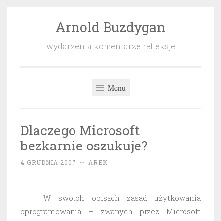
Arnold Buzdygan
Przeskocz
do
wydarzenia komentarze refleksje
treści
Menu
Dlaczego Microsoft
bezkarnie oszukuje?
4 GRUDNIA 2007
~
AREK
W swoich opisach zasad użytkowania
oprogramowania – zwanych przez Microsoft