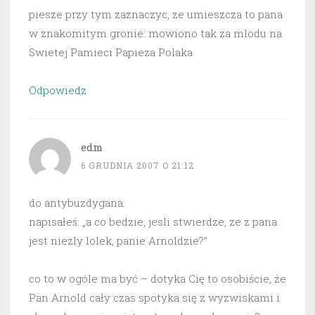
piesze przy tym zaznaczyc, ze umieszcza to pana
w znakomitym gronie: mowiono tak za mlodu na
Swietej Pamieci Papieza Polaka
Odpowiedz
edm
6 GRUDNIA 2007 O 21:12
do antybuzdygana:
napisałeś: „a co bedzie, jesli stwierdze, ze z pana
jest niezly lolek, panie Arnoldzie?”
co to w ogóle ma być – dotyka Cię to osobiście, że
Pan Arnold cały czas spotyka się z wyzwiskami i