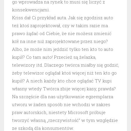
go wprowadza na rynek to musi się liczyć z
konsekwencjami.
Kriss dał Ci przykład auta. Jak się zgodzisz auto
też ktoś zaprojektował, czy w takim razie ma
prawo żądać od Ciebie, że nie możesz zmienić
kół na inne niż zaprojektowane przez niego?
Albo, że może nim jeździć tylko ten kto to auto
kupił? Co tam auto! Przecież są żelazka,
telewizory itd. Dlaczego twórca miałby się godzić,
żeby telewizor oglądał ktoś więcej niż ten kto go
kupił? A niech każdy kto chce oglądać TV kupi
własny wtedy Twórca zbije więcej kasy, prawda?
Na szczęście dla nas użytkowanie egzemplarza
utworu w żaden sposób nie wchodzi w zakres
praw autorskich, niestety Microsoft próbuje
tworzyć własną „rzeczywistość” w tym względzie
ze szkodą dla konsumentów.