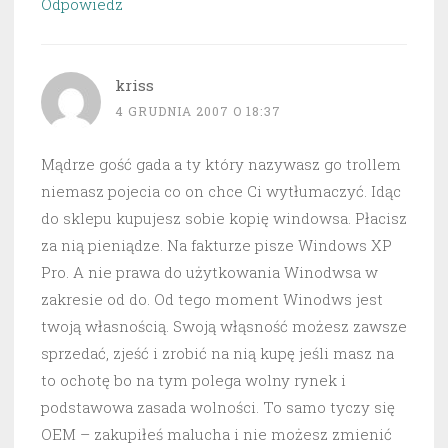
Odpowiedz
kriss
4 GRUDNIA 2007 O 18:37
Mądrze gość gada a ty który nazywasz go trollem
niemasz pojecia co on chce Ci wytłumaczyć. Idąc
do sklepu kupujesz sobie kopię windowsa. Płacisz
za nią pieniądze. Na fakturze pisze Windows XP
Pro. A nie prawa do użytkowania Winodwsa w
zakresie od do. Od tego moment Winodws jest
twoją własnością. Swoją włąsność możesz zawsze
sprzedać, zjeść i zrobić na nią kupę jeśli masz na
to ochotę bo na tym polega wolny rynek i
podstawowa zasada wolności. To samo tyczy się
OEM – zakupiłeś malucha i nie możesz zmienić