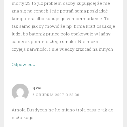
mortyr23 to już problem osoby kupującej że nie
zna się na cenach i nie potrafi sama poskładać
komputera albo kupuje go w hipermarkecie. To
tak samo jak by mówić że np. firma kraft oszukuje
ludzi bo batonik prince polo opakowuje w ładny
papierek pomimo złego smaku. Nie można
czyjejś naiwności i nie wiedzy zrzucać na innych
Odpowiedz
qwa
6 GRUDNIA 2007 O 23:30
Arnold Buzdygan he he miano trola pasuje jak do
mało kogo.