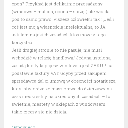
opon? Przykład jest delikatnie przesadzony
(windows – maluch, opona – sprzęt) ale wpada
pod to samo prawo. Piszesz człowieku tak : „Jeśli
coś jest moją własnością intelektualną, to JA
ustalam na jakich zasadach ktoś może z tego
korzystać.
Jeśli drugiej stronie to nie pasuje, nie musi
wchodzić w relację handlową.” Jedyną ustaloną
zasadą kiedy kupujesz windowsa jest ZAKUP na
podstawie faktury VAT. Gdyby przed zakupem
sprzedawca dal ci umowę w obecności notariusza,
ktora stwierdza ze masz prawo do dzierzawy na
czas nieokreslny na okreslonych zasadach – to
swietnie, niestety w sklepach z windowsem
takie rzeczy sie nie dzieja.
Odpowiedz