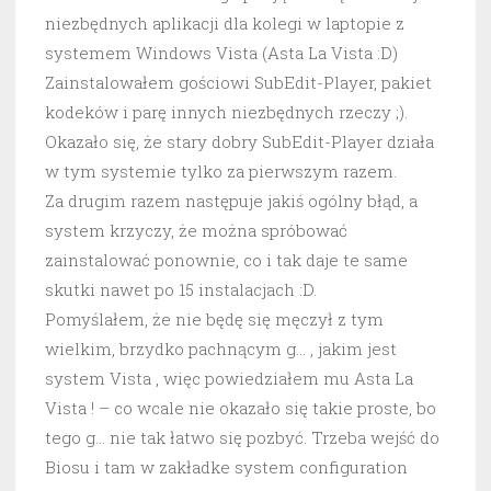
niezbędnych aplikacji dla kolegi w laptopie z
systemem Windows Vista (Asta La Vista :D)
Zainstalowałem gościowi SubEdit-Player, pakiet
kodeków i parę innych niezbędnych rzeczy ;).
Okazało się, że stary dobry SubEdit-Player działa
w tym systemie tylko za pierwszym razem.
Za drugim razem następuje jakiś ogólny błąd, a
system krzyczy, że można spróbować
zainstalować ponownie, co i tak daje te same
skutki nawet po 15 instalacjach :D.
Pomyślałem, że nie będę się męczył z tym
wielkim, brzydko pachnącym g… , jakim jest
system Vista , więc powiedziałem mu Asta La
Vista ! – co wcale nie okazało się takie proste, bo
tego g… nie tak łatwo się pozbyć. Trzeba wejść do
Biosu i tam w zakładke system configuration