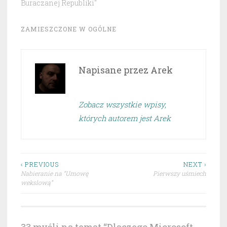
Buraczanej Republiki"
ZAMIESZCZONE W
OGÓLNE
Napisane przez
Arek
Zobacz wszystkie wpisy,
których autorem jest Arek
Nawigacja
‹ PREVIOUS
NEXT ›
Nabieranie na “Umowę
Pierwszy uśmiech
wpisu
wekslową”