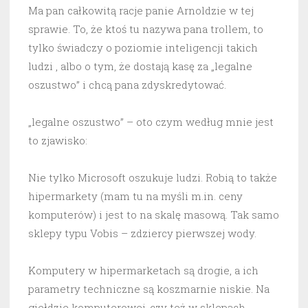
Ma pan całkowitą racje panie Arnoldzie w tej
sprawie. To, że ktoś tu nazywa pana trollem, to
tylko świadczy o poziomie inteligencji takich
ludzi , albo o tym, że dostają kasę za „legalne
oszustwo” i chcą pana zdyskredytować.
„legalne oszustwo” – oto czym według mnie jest
to zjawisko:
Nie tylko Microsoft oszukuje ludzi. Robią to także
hipermarkety (mam tu na myśli m.in. ceny
komputerów) i jest to na skalę masową. Tak samo
sklepy typu Vobis – zdziercy pierwszej wody.
Komputery w hipermarketach są drogie, a ich
parametry techniczne są koszmarnie niskie. Na
giełdzie komputerowej, czy też w sklepach