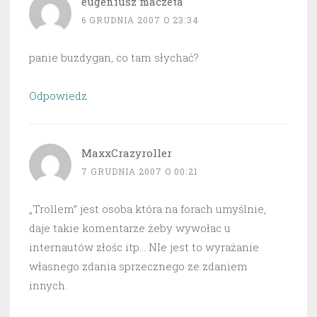
eugeniusz maczeta
6 GRUDNIA 2007 O 23:34
panie buzdygan, co tam słychać?
Odpowiedz
MaxxCrazyroller
7 GRUDNIA 2007 O 00:21
„Trollem” jest osoba która na forach umyślnie,
daje takie komentarze żeby wywołac u
internautów złośc itp… NIe jest to wyrażanie
własnego zdania sprzecznego ze zdaniem
innych.