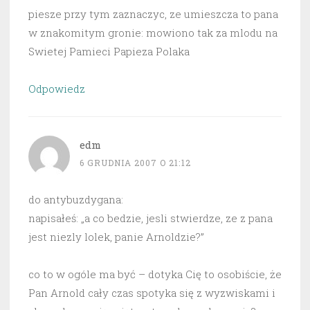
piesze przy tym zaznaczyc, ze umieszcza to pana
w znakomitym gronie: mowiono tak za mlodu na
Swietej Pamieci Papieza Polaka
Odpowiedz
edm
6 GRUDNIA 2007 O 21:12
do antybuzdygana:
napisałeś: „a co bedzie, jesli stwierdze, ze z pana
jest niezly lolek, panie Arnoldzie?”
co to w ogóle ma być – dotyka Cię to osobiście, że
Pan Arnold cały czas spotyka się z wyzwiskami i