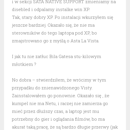
i w sekcji SATA NATIVE SUPPORT zmieniamy na
disebled i odpalamy instalke win XP.
Tak, stary dobry XP. Po instalacji wkurzyłem się
jeszcze bardziej. Okazało się, że nie ma
sterowników do tego laptopa pod XP, bo
zmajstrowano go z myślą o Asta La Vista.
I jak tu nie zatłuc Bila Gatesa stu-kilowym
młotkiem ?
No dobra – stwierdziłem, że wrócimy w tym
przypadku do znienawidzonego Visty.
Zainstalowałem go ponownie. Okazało się , że
kumpel nie ma Netu, i raczej nie zamierza go
mieć przez dłuższy czas, a laptop jest mu
potrzebny do gier i oglądania filmów, bo ma
akurat taką pracę, że są bardzo długie przerwy (jak