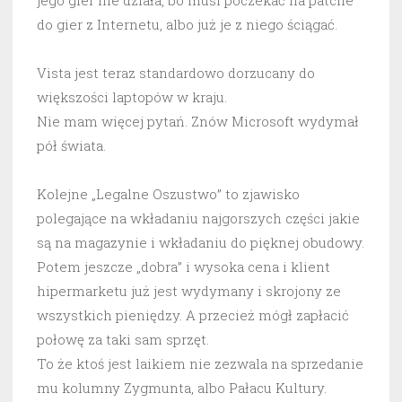
jego gier nie działa, bo musi poczekać na patche
do gier z Internetu, albo już je z niego ściągać.
Vista jest teraz standardowo dorzucany do
większości laptopów w kraju.
Nie mam więcej pytań. Znów Microsoft wydymał
pół świata.
Kolejne „Legalne Oszustwo” to zjawisko
polegające na wkładaniu najgorszych części jakie
są na magazynie i wkładaniu do pięknej obudowy.
Potem jeszcze „dobra” i wysoka cena i klient
hipermarketu już jest wydymany i skrojony ze
wszystkich pieniędzy. A przecież mógł zapłacić
połowę za taki sam sprzęt.
To że ktoś jest laikiem nie zezwala na sprzedanie
mu kolumny Zygmunta, albo Pałacu Kultury.