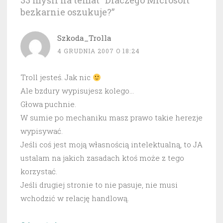
33 myśli na temat “
Dlaczego Microsoft
bezkarnie oszukuje?
”
Szkoda_Trolla
4 GRUDNIA 2007 O 18:24
Troll jesteś. Jak nic
Ale bzdury wypisujesz kolego…
Głowa puchnie.
W sumie po mechaniku masz prawo takie herezje
wypisywać.
Jeśli coś jest moją własnością intelektualną, to JA
ustalam na jakich zasadach ktoś może z tego
korzystać.
Jeśli drugiej stronie to nie pasuje, nie musi
wchodzić w relację handlową.