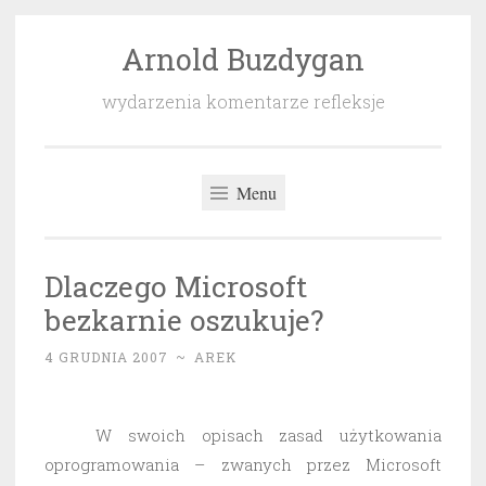
Arnold Buzdygan
Przeskocz
do
wydarzenia komentarze refleksje
treści
Menu
Dlaczego Microsoft
bezkarnie oszukuje?
4 GRUDNIA 2007
~
AREK
W swoich opisach zasad użytkowania
oprogramowania – zwanych przez Microsoft