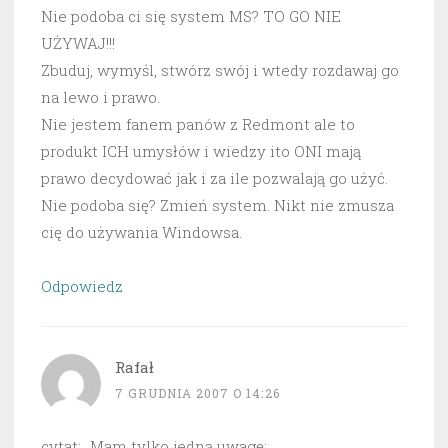
Nie podoba ci się system MS? TO GO NIE
UŻYWAJ!!!
Zbuduj, wymyśl, stwórz swój i wtedy rozdawaj go
na lewo i prawo.
Nie jestem fanem panów z Redmont ale to
produkt ICH umysłów i wiedzy ito ONI mają
prawo decydować jak i za ile pozwalają go użyć.
Nie podoba się? Zmień system. Nikt nie zmusza
cię do używania Windowsa.
Odpowiedz
Rafał
7 GRUDNIA 2007 O 14:26
cytat: „Mam tylko jedną uwagę: