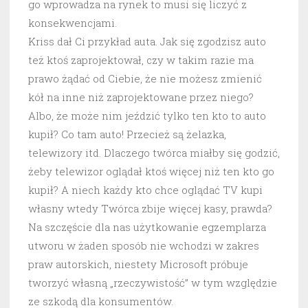
go wprowadza na rynek to musi się liczyć z
konsekwencjami.
Kriss dał Ci przykład auta. Jak się zgodzisz auto
też ktoś zaprojektował, czy w takim razie ma
prawo żądać od Ciebie, że nie możesz zmienić
kół na inne niż zaprojektowane przez niego?
Albo, że może nim jeździć tylko ten kto to auto
kupił? Co tam auto! Przecież są żelazka,
telewizory itd. Dlaczego twórca miałby się godzić,
żeby telewizor oglądał ktoś więcej niż ten kto go
kupił? A niech każdy kto chce oglądać TV kupi
własny wtedy Twórca zbije więcej kasy, prawda?
Na szczęście dla nas użytkowanie egzemplarza
utworu w żaden sposób nie wchodzi w zakres
praw autorskich, niestety Microsoft próbuje
tworzyć własną „rzeczywistość” w tym względzie
ze szkodą dla konsumentów.