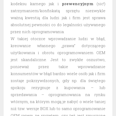
kodeksu karnego jak i
prewencyjnym
(sic!)
zatrzymaniem/konfiskatą sprzętu niezwykle
ważną kwestią dla ludzi jak i firm jest sprawa
absolutnej pewności co do legalności używanego
przez nich oprogramowania.
W takiej otoczce wprowadzanie ludzi w błąd,
kreowanie własnego „prawa” dotyczącego
użytkowania i obrotu oprogramowaniem OEM
jest skandaliczne. Jest to zwykłe oszustwo,
ponieważ przez takie wprowadzanie
konsumentów w błąd bardzo wiele osób jak i firm
zostaje pokrzywdzonych, gdy np. dla świętego
spokoju rezygnuje z kupowania – lub
sprzedawania – oprogramowania na rynku
wtórnym, na którym mogą je nabyć o wiele taniej
niż tzw. wersje BOX lub to samo oprogramowanie
OEM razem ze sprzętem, czy też jest zmuszone