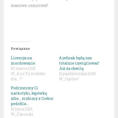
masowe oszustwa?
Powiązane
Licencja na
A jednak będą nas
mordowanie.
totalnie inwigilować!
30 marca 2016
Już za chwilę.
W „A co Ty zrobiłeś
31 października 2009
dla... ?"
W „Ogólne"
Podrzucimy Ci
narkotyki, łapówkę
albo… zrobimy z Ciebie
pedofila…
10 lipca 2015
W „Z kroniki