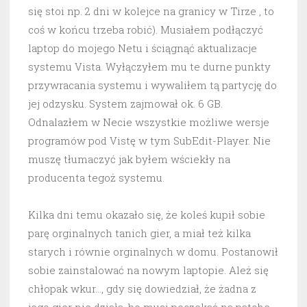
się stoi np. 2 dni w kolejce na granicy w Tirze , to
coś w końcu trzeba robić). Musiałem podłączyć
laptop do mojego Netu i ściągnąć aktualizacje
systemu Vista. Wyłączyłem mu te durne punkty
przywracania systemu i wywaliłem tą partycję do
jej odzysku. System zajmował ok. 6 GB.
Odnalazłem w Necie wszystkie możliwe wersje
programów pod Vistę w tym SubEdit-Player. Nie
muszę tłumaczyć jak byłem wściekły na
producenta tegoż systemu.
Kilka dni temu okazało się, że koleś kupił sobie
parę orginalnych tanich gier, a miał też kilka
starych i równie orginalnych w domu. Postanowił
sobie zainstalować na nowym laptopie. Ależ się
chłopak wkur…, gdy się dowiedział, że żadna z