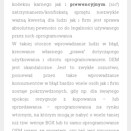
kodeksu karnego jak i
prewencyjnym
(sic!)
zatrzymaniem/konfiskatą sprzętu niezwykle
ważną kwestią dla ludzi jak i firm jest sprawa
absolutnej pewności co do legalności używanego
przez nich oprogramowania.
W takiej otoczce wprowadzanie ludzi w błąd,
kreowanie własnego „prawa” dotyczącego
użytkowania i obrotu oprogramowaniem OEM
jest skandaliczne. Jest to zwykłe oszustwo,
ponieważ przez takie wprowadzanie
konsumentów w błąd bardzo wiele osób jak i firm
zostaje pokrzywdzonych, gdy np. dla świętego
spokoju rezygnuje z kupowania – lub
sprzedawania – oprogramowania na rynku
wtórnym, na którym mogą je nabyć o wiele taniej
niż tzw. wersje BOX lub to samo oprogramowanie
OEM razem ze sprzętem, czy też jest zmuszone