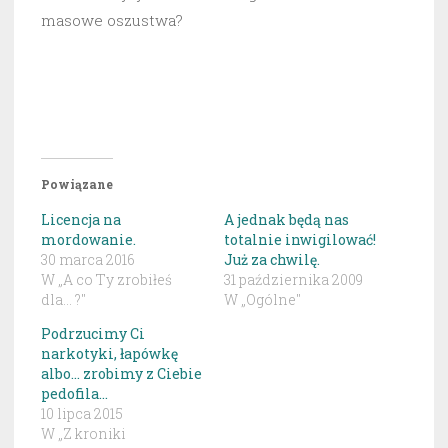
masowe oszustwa?
Powiązane
Licencja na
A jednak będą nas
mordowanie.
totalnie inwigilować!
30 marca 2016
Już za chwilę.
W „A co Ty zrobiłeś
31 października 2009
dla... ?"
W „Ogólne"
Podrzucimy Ci
narkotyki, łapówkę
albo… zrobimy z Ciebie
pedofila…
10 lipca 2015
W „Z kroniki