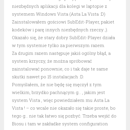
niezbędnych aplikacji dla kolegi w laptopie z
systemem Windows Vista (Asta La Vista :D)
Zainstalowałem gościowi SubEdit-Player, pakiet
kodeków i parę innych niezbędnych rzeczy ;).
Okazało się, że stary dobry SubEdit-Player działa
w tym systemie tylko za pierwszym razem.
Za drugim razem następuje jakiś ogólny błąd, a
system krzyczy, że można spróbować
zainstalować ponownie, co i tak daje te same
skutki nawet po 15 instalacjach :D.
Pomyślałem, że nie będę się męczył z tym
wielkim, brzydko pachnącym g… , jakim jest
system Vista , więc powiedziałem mu Asta La
Vista ! – co wcale nie okazało się takie proste, bo
tego g… nie tak łatwo się pozbyć. Trzeba wejść do
Biosu i tam w zakładke system configuration