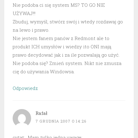
Nie podoba ci się system MS? TO GO NIE
UŻYWAJ!!!
Zbuduj, wymyśl, stwórz swój i wtedy rozdawaj go
na lewo i prawo.
Nie jestem fanem panów z Redmont ale to
produkt ICH umysłów i wiedzy ito ONI mają
prawo decydować jak i za ile pozwalają go użyć.
Nie podoba się? Zmień system. Nikt nie zmusza
cię do używania Windowsa.
Odpowiedz
Rafał
7 GRUDNIA 2007 O 14:26
cytat: „Mam tylko jedną uwagę: