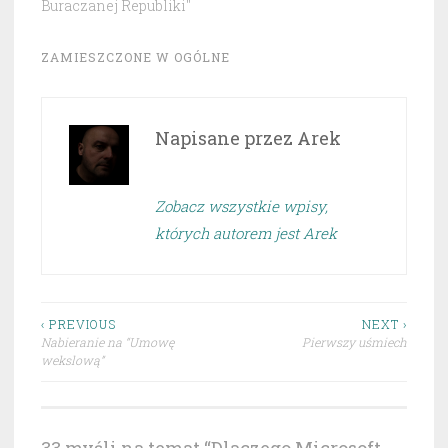
Buraczanej Republiki"
ZAMIESZCZONE W
OGÓLNE
Napisane przez
Arek
Zobacz wszystkie wpisy,
których autorem jest Arek
Nawigacja
‹ PREVIOUS
NEXT ›
Nabieranie na “Umowę
Pierwszy uśmiech
wpisu
wekslową”