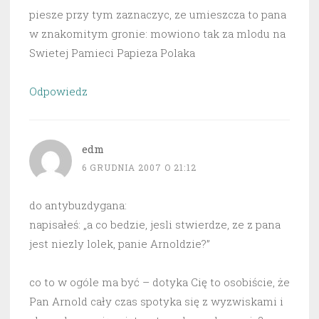
piesze przy tym zaznaczyc, ze umieszcza to pana
w znakomitym gronie: mowiono tak za mlodu na
Swietej Pamieci Papieza Polaka
Odpowiedz
edm
6 GRUDNIA 2007 O 21:12
do antybuzdygana:
napisałeś: „a co bedzie, jesli stwierdze, ze z pana
jest niezly lolek, panie Arnoldzie?”
co to w ogóle ma być – dotyka Cię to osobiście, że
Pan Arnold cały czas spotyka się z wyzwiskami i