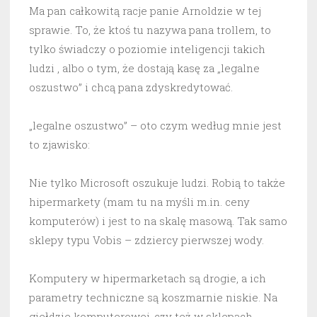
Ma pan całkowitą racje panie Arnoldzie w tej
sprawie. To, że ktoś tu nazywa pana trollem, to
tylko świadczy o poziomie inteligencji takich
ludzi , albo o tym, że dostają kasę za „legalne
oszustwo” i chcą pana zdyskredytować.
„legalne oszustwo” – oto czym według mnie jest
to zjawisko:
Nie tylko Microsoft oszukuje ludzi. Robią to także
hipermarkety (mam tu na myśli m.in. ceny
komputerów) i jest to na skalę masową. Tak samo
sklepy typu Vobis – zdziercy pierwszej wody.
Komputery w hipermarketach są drogie, a ich
parametry techniczne są koszmarnie niskie. Na
giełdzie komputerowej, czy też w sklepach