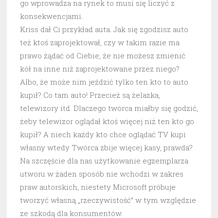
go wprowadza na rynek to musi się liczyć z
konsekwencjami.
Kriss dał Ci przykład auta. Jak się zgodzisz auto
też ktoś zaprojektował, czy w takim razie ma
prawo żądać od Ciebie, że nie możesz zmienić
kół na inne niż zaprojektowane przez niego?
Albo, że może nim jeździć tylko ten kto to auto
kupił? Co tam auto! Przecież są żelazka,
telewizory itd. Dlaczego twórca miałby się godzić,
żeby telewizor oglądał ktoś więcej niż ten kto go
kupił? A niech każdy kto chce oglądać TV kupi
własny wtedy Twórca zbije więcej kasy, prawda?
Na szczęście dla nas użytkowanie egzemplarza
utworu w żaden sposób nie wchodzi w zakres
praw autorskich, niestety Microsoft próbuje
tworzyć własną „rzeczywistość” w tym względzie
ze szkodą dla konsumentów.