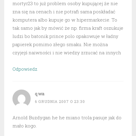
mortyr23 to już problem osoby kupującej że nie
zna się na cenach i nie potrafi sama poskładać
komputera albo kupuje go w hipermarkecie. To
tak samo jak by mówić że np. firma kraft oszukuje
ludzi bo batonik prince polo opakowuje w ładny
papierek pomimo złego smaku. Nie można
czyjejś naiwności i nie wiedzy zrzucać na innych
Odpowiedz
qwa
6 GRUDNIA 2007 O 23:30
Arnold Buzdygan he he miano trola pasuje jak do
mało kogo.