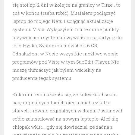
się stoi np. 2 dni w kolejce na granicy w Tirze , to
coś w końcu trzeba robić). Musiałem podłączyć
laptop do mojego Netu i ściągnąć aktualizacje
systemu Vista. Wyłączyłem mu te durne punkty
przywracania systemu i wywaliłem tą partycję do
jej odzysku. System zajmował ok. 6 GB.
Odnalazłem w Necie wszystkie możliwe wersje
programów pod Vistę w tym SubEdit-Player. Nie
muszę tłumaczyć jak byłem wściekły na
producenta tegoż systemu.
Kilka dni temu okazało się, że koleś kupił sobie
parę orginalnych tanich gier, a miał też kilka
starych i równie orginalnych w domu. Postanowił
sobie zainstalować na nowym laptopie. Ależ się
chłopak wkur…, gdy się dowiedział, że żadna z