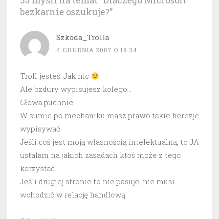
33 myśli na temat “
Dlaczego Microsoft
bezkarnie oszukuje?
”
Szkoda_Trolla
4 GRUDNIA 2007 O 18:24
Troll jesteś. Jak nic
Ale bzdury wypisujesz kolego…
Głowa puchnie.
W sumie po mechaniku masz prawo takie herezje
wypisywać.
Jeśli coś jest moją własnością intelektualną, to JA
ustalam na jakich zasadach ktoś może z tego
korzystać.
Jeśli drugiej stronie to nie pasuje, nie musi
wchodzić w relację handlową.