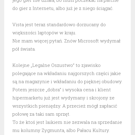
jego gier nie działa, bo musi poczekać na patche
do gier z Internetu, albo już je z niego ściągać.
Vista jest teraz standardowo dorzucany do
większości laptopów w kraju.
Nie mam więcej pytań. Znów Microsoft wydymał
pół świata.
Kolejne „Legalne Oszustwo” to zjawisko
polegające na wkładaniu najgorszych części jakie
są na magazynie i wkładaniu do pięknej obudowy.
Potem jeszcze „dobra” i wysoka cena i klient
hipermarketu już jest wydymany i skrojony ze
wszystkich pieniędzy. A przecież mógł zapłacić
połowę za taki sam sprzęt.
To że ktoś jest laikiem nie zezwala na sprzedanie
mu kolumny Zygmunta, albo Pałacu Kultury.