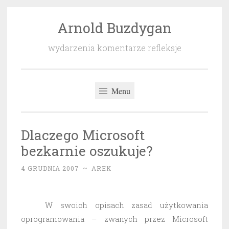
Arnold Buzdygan
Przeskocz
do
wydarzenia komentarze refleksje
treści
Menu
Dlaczego Microsoft
bezkarnie oszukuje?
4 GRUDNIA 2007
~
AREK
W swoich opisach zasad użytkowania
oprogramowania – zwanych przez Microsoft