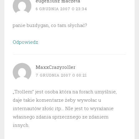
eugeniusz maczeta
6 GRUDNIA 2007 O 23:34
panie buzdygan, co tam słychać?
Odpowiedz
MaxxCrazyroller
7 GRUDNIA 2007 O 00:21
„Trollem” jest osoba która na forach umyślnie,
daje takie komentarze żeby wywołac u
internautów złośc itp… NIe jest to wyrażanie
własnego zdania sprzecznego ze zdaniem
innych.