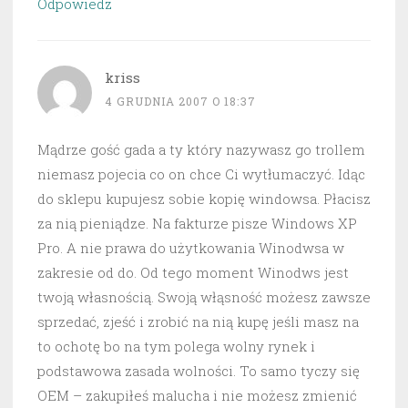
Odpowiedz
kriss
4 GRUDNIA 2007 O 18:37
Mądrze gość gada a ty który nazywasz go trollem
niemasz pojecia co on chce Ci wytłumaczyć. Idąc
do sklepu kupujesz sobie kopię windowsa. Płacisz
za nią pieniądze. Na fakturze pisze Windows XP
Pro. A nie prawa do użytkowania Winodwsa w
zakresie od do. Od tego moment Winodws jest
twoją własnością. Swoją włąsność możesz zawsze
sprzedać, zjeść i zrobić na nią kupę jeśli masz na
to ochotę bo na tym polega wolny rynek i
podstawowa zasada wolności. To samo tyczy się
OEM – zakupiłeś malucha i nie możesz zmienić