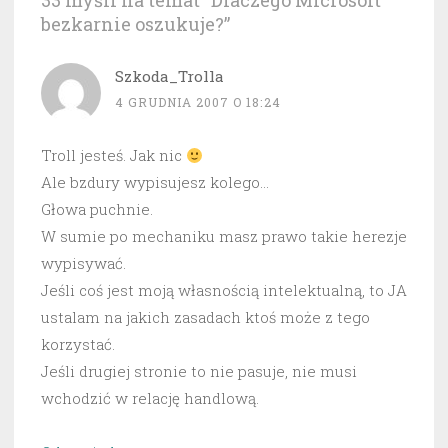
33 myśli na temat “
Dlaczego Microsoft
bezkarnie oszukuje?
”
Szkoda_Trolla
4 GRUDNIA 2007 O 18:24
Troll jesteś. Jak nic
Ale bzdury wypisujesz kolego…
Głowa puchnie.
W sumie po mechaniku masz prawo takie herezje
wypisywać.
Jeśli coś jest moją własnością intelektualną, to JA
ustalam na jakich zasadach ktoś może z tego
korzystać.
Jeśli drugiej stronie to nie pasuje, nie musi
wchodzić w relację handlową.