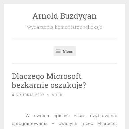
Arnold Buzdygan
Przeskocz
do
wydarzenia komentarze refleksje
treści
Menu
Dlaczego Microsoft
bezkarnie oszukuje?
4 GRUDNIA 2007
~
AREK
W swoich opisach zasad użytkowania
oprogramowania – zwanych przez Microsoft