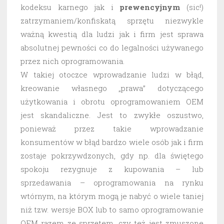
kodeksu karnego jak i
prewencyjnym
(sic!)
zatrzymaniem/konfiskatą sprzętu niezwykle
ważną kwestią dla ludzi jak i firm jest sprawa
absolutnej pewności co do legalności używanego
przez nich oprogramowania.
W takiej otoczce wprowadzanie ludzi w błąd,
kreowanie własnego „prawa” dotyczącego
użytkowania i obrotu oprogramowaniem OEM
jest skandaliczne. Jest to zwykłe oszustwo,
ponieważ przez takie wprowadzanie
konsumentów w błąd bardzo wiele osób jak i firm
zostaje pokrzywdzonych, gdy np. dla świętego
spokoju rezygnuje z kupowania – lub
sprzedawania – oprogramowania na rynku
wtórnym, na którym mogą je nabyć o wiele taniej
niż tzw. wersje BOX lub to samo oprogramowanie
OEM razem ze sprzętem, czy też jest zmuszone