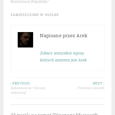
Buraczanej Republiki"
ZAMIESZCZONE W
OGÓLNE
Napisane przez
Arek
Zobacz wszystkie wpisy,
których autorem jest Arek
Nawigacja
‹ PREVIOUS
NEXT ›
Nabieranie na “Umowę
Pierwszy uśmiech
wpisu
wekslową”