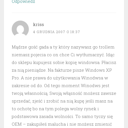
Odpowiedz
kriss
4 GRUDNIA 2007 O 18:37
Mądrze gość gada a ty który nazywasz go trollem
niemasz pojecia co on chce Ci wytłumaczyć. Idąc
do sklepu kupujesz sobie kopię windowsa. Płacisz
za nią pieniądze. Na fakturze pisze Windows XP
Pro. A nie prawa do użytkowania Winodwsa w
zakresie od do. Od tego moment Winodws jest
twoją własnością. Swoją włąsność możesz zawsze
sprzedać, zjeść i zrobić na nią kupę jeśli masz na
to ochotę bo na tym polega wolny rynek i
podstawowa zasada wolności. To samo tyczy się
OEM – zakupiłeś malucha i nie możesz zmienić