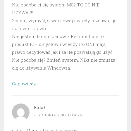
Nie podoba ci się system MS? TO GO NIE
UŻYWAJ!!!
Zbuduj, wymyśl, stwórz swój i wtedy rozdawaj go
na lewo i prawo.
Nie jestem fanem panów z Redmont ale to
produkt ICH umysłów i wiedzy ito ONI mają
prawo decydować jak i za ile pozwalają go użyć.
Nie podoba się? Zmień system. Nikt nie zmusza
cię do używania Windowsa.
Odpowiedz
Rafał
7 GRUDNIA 2007 O 14:26
cytat: „Mam tylko jedną uwagę: