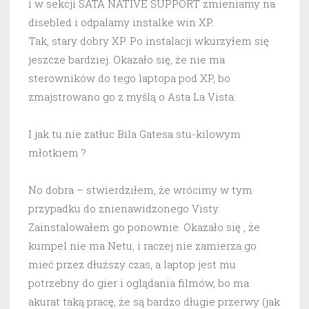
i w sekcji SATA NATIVE SUPPORT zmieniamy na
disebled i odpalamy instalke win XP.
Tak, stary dobry XP. Po instalacji wkurzyłem się
jeszcze bardziej. Okazało się, że nie ma
sterowników do tego laptopa pod XP, bo
zmajstrowano go z myślą o Asta La Vista.
I jak tu nie zatłuc Bila Gatesa stu-kilowym
młotkiem ?
No dobra – stwierdziłem, że wrócimy w tym
przypadku do znienawidzonego Visty.
Zainstalowałem go ponownie. Okazało się , że
kumpel nie ma Netu, i raczej nie zamierza go
mieć przez dłuższy czas, a laptop jest mu
potrzebny do gier i oglądania filmów, bo ma
akurat taką pracę, że są bardzo długie przerwy (jak