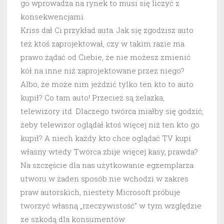
go wprowadza na rynek to musi się liczyć z
konsekwencjami.
Kriss dał Ci przykład auta. Jak się zgodzisz auto
też ktoś zaprojektował, czy w takim razie ma
prawo żądać od Ciebie, że nie możesz zmienić
kół na inne niż zaprojektowane przez niego?
Albo, że może nim jeździć tylko ten kto to auto
kupił? Co tam auto! Przecież są żelazka,
telewizory itd. Dlaczego twórca miałby się godzić,
żeby telewizor oglądał ktoś więcej niż ten kto go
kupił? A niech każdy kto chce oglądać TV kupi
własny wtedy Twórca zbije więcej kasy, prawda?
Na szczęście dla nas użytkowanie egzemplarza
utworu w żaden sposób nie wchodzi w zakres
praw autorskich, niestety Microsoft próbuje
tworzyć własną „rzeczywistość” w tym względzie
ze szkodą dla konsumentów.