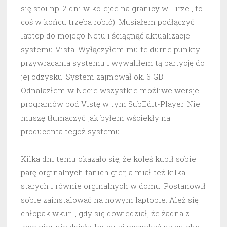
się stoi np. 2 dni w kolejce na granicy w Tirze , to
coś w końcu trzeba robić). Musiałem podłączyć
laptop do mojego Netu i ściągnąć aktualizacje
systemu Vista. Wyłączyłem mu te durne punkty
przywracania systemu i wywaliłem tą partycję do
jej odzysku. System zajmował ok. 6 GB.
Odnalazłem w Necie wszystkie możliwe wersje
programów pod Vistę w tym SubEdit-Player. Nie
muszę tłumaczyć jak byłem wściekły na
producenta tegoż systemu.
Kilka dni temu okazało się, że koleś kupił sobie
parę orginalnych tanich gier, a miał też kilka
starych i równie orginalnych w domu. Postanowił
sobie zainstalować na nowym laptopie. Ależ się
chłopak wkur…, gdy się dowiedział, że żadna z