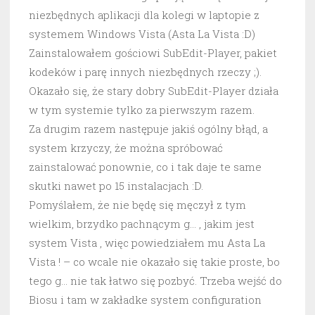
niezbędnych aplikacji dla kolegi w laptopie z
systemem Windows Vista (Asta La Vista :D)
Zainstalowałem gościowi SubEdit-Player, pakiet
kodeków i parę innych niezbędnych rzeczy ;).
Okazało się, że stary dobry SubEdit-Player działa
w tym systemie tylko za pierwszym razem.
Za drugim razem następuje jakiś ogólny błąd, a
system krzyczy, że można spróbować
zainstalować ponownie, co i tak daje te same
skutki nawet po 15 instalacjach :D.
Pomyślałem, że nie będę się męczył z tym
wielkim, brzydko pachnącym g… , jakim jest
system Vista , więc powiedziałem mu Asta La
Vista ! – co wcale nie okazało się takie proste, bo
tego g… nie tak łatwo się pozbyć. Trzeba wejść do
Biosu i tam w zakładke system configuration