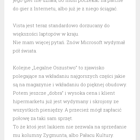
jego gier nie działa, bo musi poczekać na patche
do gier z Internetu, albo już je z niego ściągać.
Vista jest teraz standardowo dorzucany do
większości laptopów w kraju.
Nie mam więcej pytań. Znów Microsoft wydymał
pół świata.
Kolejne „Legalne Oszustwo” to zjawisko
polegające na wkładaniu najgorszych części jakie
są na magazynie i wkładaniu do pięknej obudowy.
Potem jeszcze „dobra” i wysoka cena i klient
hipermarketu już jest wydymany i skrojony ze
wszystkich pieniędzy. A przecież mógł zapłacić
połowę za taki sam sprzęt.
To że ktoś jest laikiem nie zezwala na sprzedanie
mu kolumny Zygmunta, albo Pałacu Kultury.