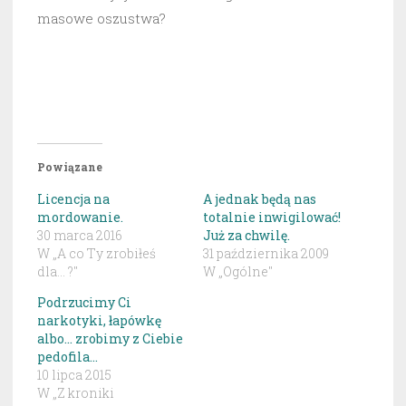
masowe oszustwa?
Powiązane
Licencja na
A jednak będą nas
mordowanie.
totalnie inwigilować!
30 marca 2016
Już za chwilę.
W „A co Ty zrobiłeś
31 października 2009
dla... ?"
W „Ogólne"
Podrzucimy Ci
narkotyki, łapówkę
albo… zrobimy z Ciebie
pedofila…
10 lipca 2015
W „Z kroniki