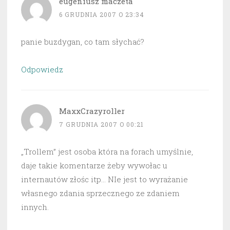
eugeniusz maczeta
6 GRUDNIA 2007 O 23:34
panie buzdygan, co tam słychać?
Odpowiedz
MaxxCrazyroller
7 GRUDNIA 2007 O 00:21
„Trollem” jest osoba która na forach umyślnie,
daje takie komentarze żeby wywołac u
internautów złośc itp… NIe jest to wyrażanie
własnego zdania sprzecznego ze zdaniem
innych.