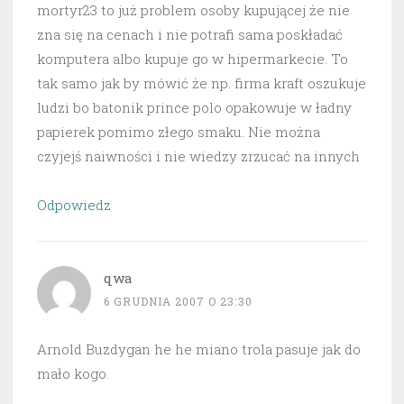
mortyr23 to już problem osoby kupującej że nie
zna się na cenach i nie potrafi sama poskładać
komputera albo kupuje go w hipermarkecie. To
tak samo jak by mówić że np. firma kraft oszukuje
ludzi bo batonik prince polo opakowuje w ładny
papierek pomimo złego smaku. Nie można
czyjejś naiwności i nie wiedzy zrzucać na innych
Odpowiedz
qwa
6 GRUDNIA 2007 O 23:30
Arnold Buzdygan he he miano trola pasuje jak do
mało kogo.