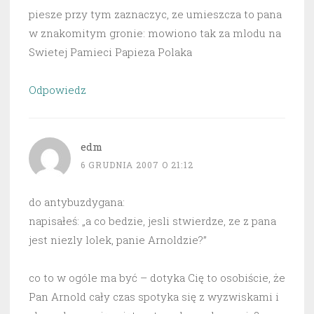
piesze przy tym zaznaczyc, ze umieszcza to pana
w znakomitym gronie: mowiono tak za mlodu na
Swietej Pamieci Papieza Polaka
Odpowiedz
edm
6 GRUDNIA 2007 O 21:12
do antybuzdygana:
napisałeś: „a co bedzie, jesli stwierdze, ze z pana
jest niezly lolek, panie Arnoldzie?”
co to w ogóle ma być – dotyka Cię to osobiście, że
Pan Arnold cały czas spotyka się z wyzwiskami i