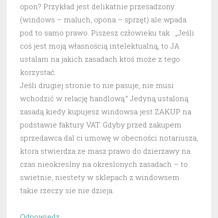
opon? Przykład jest delikatnie przesadzony
(windows – maluch, opona – sprzęt) ale wpada
pod to samo prawo. Piszesz człowieku tak : „Jeśli
coś jest moją własnością intelektualną, to JA
ustalam na jakich zasadach ktoś może z tego
korzystać.
Jeśli drugiej stronie to nie pasuje, nie musi
wchodzić w relację handlową.” Jedyną ustaloną
zasadą kiedy kupujesz windowsa jest ZAKUP na
podstawie faktury VAT. Gdyby przed zakupem
sprzedawca dal ci umowę w obecności notariusza,
ktora stwierdza ze masz prawo do dzierzawy na
czas nieokreslny na okreslonych zasadach – to
swietnie, niestety w sklepach z windowsem
takie rzeczy sie nie dzieja.
Odpowiedz