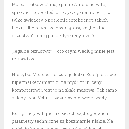
Ma pan całkowitą racje panie Arnoldzie w tej
sprawie. To, że ktoś tu nazywa pana trollem, to
tylko świadczy o poziomie inteligencji takich
ludzi , albo o tym, że dostają kasę za „legalne
oszustwo” i chcą pana zdyskredytować.
„legalne oszustwo” – oto czym według mnie jest
to zjawisko:
Nie tylko Microsoft oszukuje ludzi. Robią to także
hipermarkety (mam tu na myśli m.in. ceny
komputerów) i jest to na skalę masową. Tak samo
sklepy typu Vobis – zdziercy pierwszej wody.
Komputery w hipermarketach są drogie, a ich
parametry techniczne są koszmarnie niskie. Na
giełdzie komputerowej, czy też w sklepach