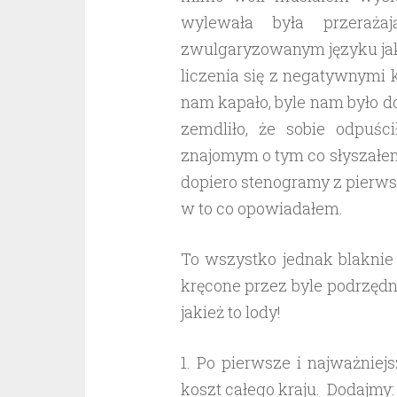
wylewała była przeraż
zwulgaryzowanym języku jak
liczenia się z negatywnymi
nam kapało, byle nam było d
zemdliło, że sobie odpuś
znajomym o tym co słyszałem
dopiero stenogramy z pierw
w to co opowiadałem.
To wszystko jednak blaknie
kręcone przez byle podrzędn
jakież to lody!
1. Po pierwsze i najważniejsz
koszt całego kraju. Dodajmy: