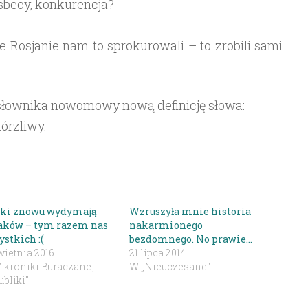
esbecy, konkurencja?
ie Rosjanie nam to sprokurowali – to zrobili sami
 słownika nowomowy nową definicję słowa:
hórzliwy.
ki znowu wydymają
Wzruszyła mnie historia
aków – tym razem nas
nakarmionego
stkich :(
bezdomnego. No prawie…
wietnia 2016
21 lipca 2014
Z kroniki Buraczanej
W „Nieuczesane"
bliki"