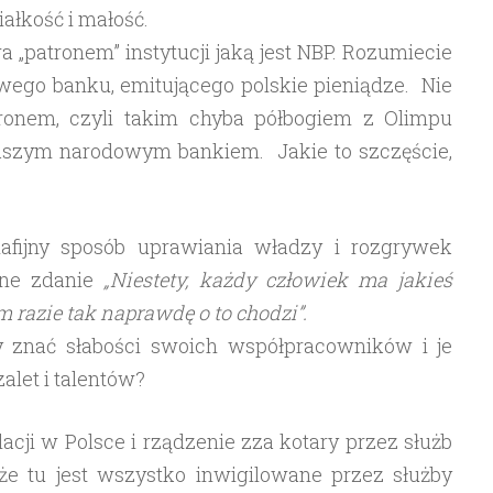
ałkość i małość.
 „patronem” instytucji jaką jest NBP. Rozumiecie
ego banku, emitującego polskie pieniądze. Nie
tronem, czyli takim chyba półbogiem z Olimpu
aszym narodowym bankiem. Jakie to szczęście,
mafijny sposób uprawiania władzy i rozgrywek
tne zdanie
„Niestety, każdy człowiek ma jakieś
 razie tak naprawdę o to chodzi”.
y znać słabości swoich współpracowników i je
alet i talentów?
lacji w Polsce i rządzenie zza kotary przez służb
 że tu jest wszystko inwigilowane przez służby