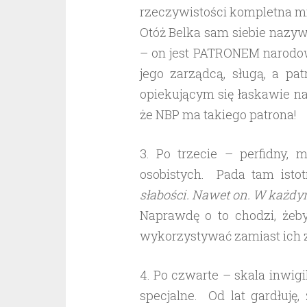
rzeczywistości kompletna mi
Otóż Belka sam siebie nazywa
– on jest PATRONEM narodow
jego zarządcą, sługą, a pa
opiekującym się łaskawie n
że NBP ma takiego patrona!
3. Po trzecie – perfidny, 
osobistych. Pada tam isto
słabości. Nawet on. W każdym
Naprawdę o to chodzi, żeb
wykorzystywać zamiast ich z
4. Po czwarte – skala inwigi
specjalne. Od lat gardłuję,