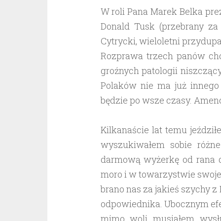
W roli Pana Marek Belka pre
Donald Tusk (przebrany za 
Cytrycki, wieloletni przydupa
Rozprawa trzech panów cho
groźnych patologii niszcząc
Polaków nie ma już innego r
będzie po wsze czasy. Amen
Kilkanaście lat temu jeźdz
wyszukiwałem sobie różne
darmową wyżerkę od rana 
moro i w towarzystwie swojej 
brano nas za jakieś szychy z
odpowiednika. Ubocznym efek
mimo woli musiałem wysłu