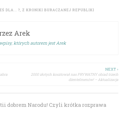
Ś DLA... ?
,
Z KRONIKI BURACZANEJ REPUBLIKI
rzez
Arek
wpisy, których autorem jest Arek
NEXT ›
kabra
2000 złotych kosztował nas PRYWATNY obiad trzech
dżentelmenów! – Aktualizacja
tii dobrem Narodu! Czyli krótka rozprawa