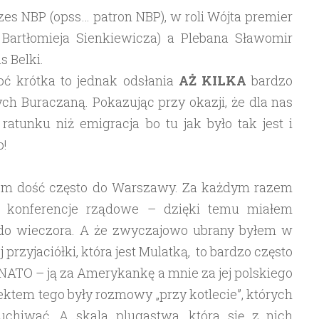
zes NBP (opss… patron NBP), w roli Wójta premier
Bartłomieja Sienkiewicza) a Plebana Sławomir
s Belki.
ć krótka to jednak odsłania
AŻ KILKA
bardzo
ych Buraczaną. Pokazując przy okazji, że dla nas
atunku niż emigracja bo tu jak było tak jest i
o!
iłem dość często do Warszawy. Za każdym razem
 konferencje rządowe – dzięki temu miałem
do wieczora. A że zwyczajowo ubrany byłem w
przyjaciółki, która jest Mulatką, to bardzo często
 NATO – ją za Amerykankę a mnie za jej polskiego
tem tego były rozmowy „przy kotlecie”, których
chiwać. A skala plugastwa, która się z nich