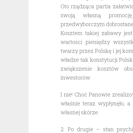
Oto rządząca partia załatw
swoją własną promocj
przedwyborczym dobrostan
Kosztem takiej zabawy jest 
wartości pieniędzy wszys
twarzy przez Polskę i jej k
władze tak konstytucji Polsk
zwiększenie kosztów obs
inwestorów.
I nie! Choć Panowie zrealizo
właśnie teraz wypłynęło, a
własnej skórze.
2. Po drugie – stan psych