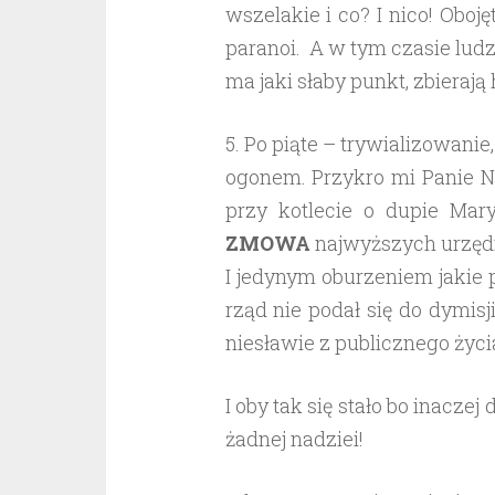
wszelakie i co? I nico! Obo
paranoi. A w tym czasie ludz
ma jaki słaby punkt, zbierają
5. Po piąte – trywializowan
ogonem. Przykro mi Panie N
przy kotlecie o dupie Mary
ZMOWA
najwyższych urzę
I jedynym oburzeniem jakie p
rząd nie podał się do dymis
niesławie z publicznego życi
I oby tak się stało bo inaczej
żadnej nadziei!