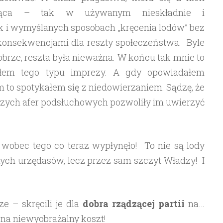
ająca – tak w używanym nieskładnie i
 i wymyślanych sposobach „kręcenia lodów” bez
 konsekwencjami dla reszty społeczeństwa. Byle
obrze, reszta była nieważna. W końcu tak mnie to
ciłem tego typu imprezy. A gdy opowiadałem
 to spotykałem się z niedowierzaniem. Sądzę, że
szych afer podsłuchowych pozwoliły im uwierzyć
 wobec tego co teraz wypłynęło! To nie są lody
ych urzędasów, lecz przez sam szczyt Władzy! I
e – skręcili je dla
dobra rządzącej partii
na…
 na niewyobrażalny koszt!