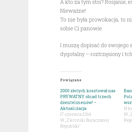
A kto za tym stoi? Rosjanie, 
Nieważne!
To nie była prowokacja, to n
sobie Ci panowie.
I muszę dopisać do swojego
dygotalny – roztrzęsiony i tc
Powiązane
2000 złotych kosztował nas
Ban
PRYWATNY obiad trzech
Pol
dżentelmenów! –
wszy
Aktualizacja
19 k
17 czerwca 2014
W „
W „Z kroniki Buraczanej
Repu
Republiki"