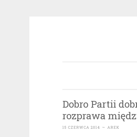
Przeskocz
do
treści
Dobro Partii do
rozprawa międz
15 CZERWCA 2014
~
AREK