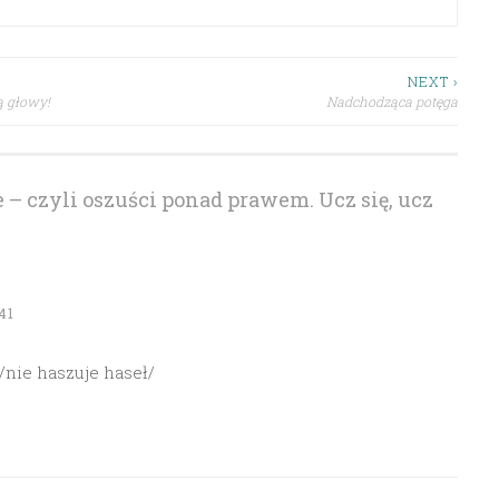
NEXT ›
ą głowy!
Nadchodząca potęga
 – czyli oszuści ponad prawem. Ucz się, ucz
41
/nie haszuje haseł/