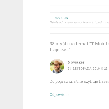
Nawigacja
‹ PREVIOUS
Debile od zakazu samoobrony już podnosz
wpisu
38 myśli na temat “
T-Mobile
frajerze…
”
Nowaker
24 LISTOPADA 2010 O 21:
Do poprawki: s/nie szyfruje haseł
Odpowiedz