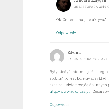
Arnold Buzdygan
25 LISTOPADA 2010 O
Ok. Zmienię na „nie ukrywa”
Odpowiedz
Edvinn
25 LISTOPADA 2010 O 08:
Były kiedyś informacje że alegro
zrobili? To jest kolejny przykład
czas ze ludzie przejdą do innych p
http://www.aukcjusz.pl
! Cesarstw
Odpowiedz