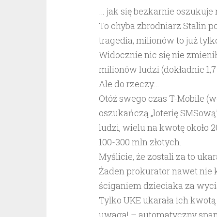
… jak się bezkarnie oszukuje 
To chyba zbrodniarz Stalin p
tragedia, milionów to już tylk
Widocznie nic się nie zmien
milionów ludzi (dokładnie 1,7
Ale do rzeczy…
Otóż swego czas T-Mobile (
oszukańczą „loterię SMSową”.
ludzi, wielu na kwotę około
100-300 mln złotych.
Myślicie, że zostali za to ukar
Żaden prokurator nawet nie k
ściganiem dzieciaka za wycią
Tylko UKE ukarała ich kwotą 
uwaga! – automatyczny spam