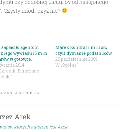
dynki czy podobnej usługi by od następnego
. Czysty miód , czyż nie?
 zapłaciło agentom
Marek Kondrat i milion,
skiego wywiadu 15 mln
czyli dymanie podatników.
arów w gotówce.
25 października 2009
tycznia 2014
W „Ogólne"
Z kroniki Buraczanej
bliki"
ACZANEJ REPUBLIKI
rzez
Arek
wpisy, których autorem jest Arek