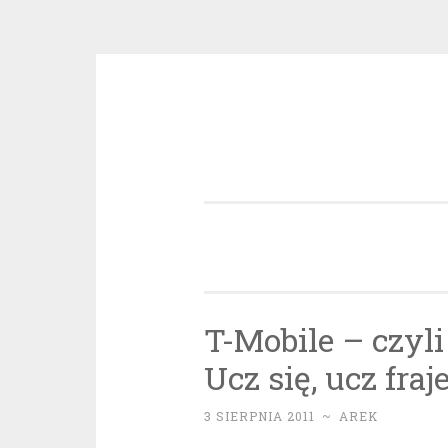
Przeskocz
do
treści
T-Mobile – czyl
Ucz się, ucz fraj
3 SIERPNIA 2011
~
AREK