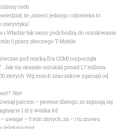
miliony osób.
owiedział, że „śmierć jednego człowieka to
o statystyka”.
iło i Władze tak samo podchodzą do oszukiwania
 mln !) przez obecnego T-Mobile.
wówczas pod marką Era GSM) rozpoczęła
 Jak się okazało oszukali ponad 1,7 miliona
 200 złotych. Wg moich szacunków zgarnęli od
ani!? Nie!
iwnął palcem – pewnie dlatego, że zajmują się
gnięcie 1 zł z wózka itd.
– uwaga! – 5 mln złotych, za – i tu znowu
 telefoniczny!