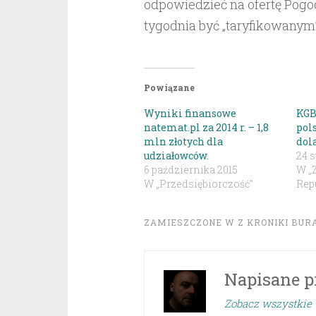
odpowiedzieć na ofertę Pogo
tygodnia być „taryfikowanym”
Powiązane
Wyniki finansowe
KGB
natemat.pl za 2014 r. – 1,8
pol
mln złotych dla
dol
udziałowców.
24 s
6 października 2015
W „
W „Przedsiębiorczość"
Repu
ZAMIESZCZONE W
Z KRONIKI BUR
Napisane p
Zobacz wszystkie 