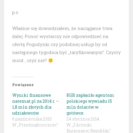
p.s.
Właśnie się dowiedziałem, że naciąganie trwa
dalej. Ponoć wystarczy nie odpowiedzieć na
ofertę Pogodynki czy podobnej usługi by od
następnego tygodnia być „taryfikowanym”. Czysty
miód , czyż nie?
Powiązane
Wyniki finansowe
KGB zapłaciło agentom
natemat.pl za 2014 r. –
polskiego wywiadu 15
1,8 mln złotych dla
mln dolarów w
udziałowców.
gotówce.
6 października 2015
24 stycznia 2014
W „Przedsiębiorczość"
W „Z kroniki
Buraczanej Republiki"