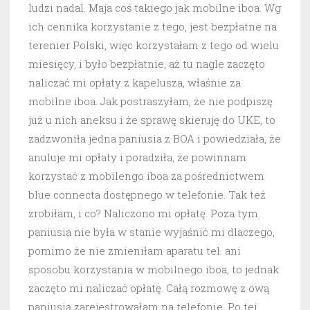
ludzi nadal. Maja coś takiego jak mobilne iboa. Wg
ich cennika korzystanie z tego, jest bezpłatne na
terenier Polski, więc korzystałam z tego od wielu
miesięcy, i było bezpłatnie, aż tu nagle zaczęto
naliczać mi opłaty z kapelusza, właśnie za
mobilne iboa. Jak postraszyłam, że nie podpiszę
już u nich aneksu i że sprawę skieruję do UKE, to
zadzwoniła jedna paniusia z BOA i powiedziała, że
anuluje mi opłaty i poradziła, że powinnam
korzystać z mobilengo iboa za pośrednictwem
blue connecta dostępnego w telefonie. Tak też
zrobiłam, i co? Naliczono mi opłatę. Poza tym
paniusia nie była w stanie wyjaśnić mi dlaczego,
pomimo że nie zmieniłam aparatu tel. ani
sposobu korzystania w mobilnego iboa, to jednak
zaczęto mi naliczać opłatę. Całą rozmowę z ową
paniusią zarejestrowałam na telefonie. Po tej