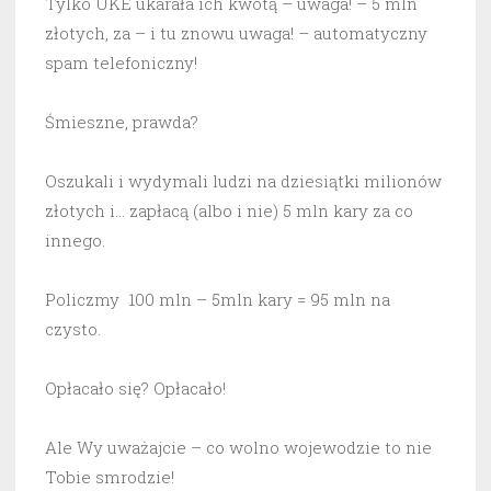
Tylko UKE ukarała ich kwotą – uwaga! – 5 mln
złotych, za – i tu znowu uwaga! – automatyczny
spam telefoniczny!
Śmieszne, prawda?
Oszukali i wydymali ludzi na dziesiątki milionów
złotych i… zapłacą (albo i nie) 5 mln kary za co
innego.
Policzmy 100 mln – 5mln kary = 95 mln na
czysto.
Opłacało się? Opłacało!
Ale Wy uważajcie – co wolno wojewodzie to nie
Tobie smrodzie!