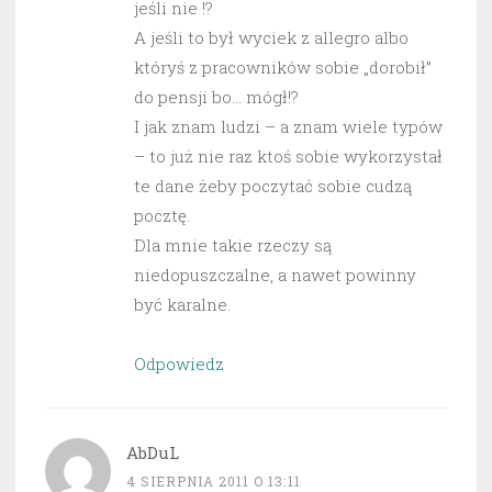
jeśli nie !?
A jeśli to był wyciek z allegro albo
któryś z pracowników sobie „dorobił”
do pensji bo… mógł!?
I jak znam ludzi – a znam wiele typów
– to już nie raz ktoś sobie wykorzystał
te dane żeby poczytać sobie cudzą
pocztę.
Dla mnie takie rzeczy są
niedopuszczalne, a nawet powinny
być karalne.
Odpowiedz
AbDuL
4 SIERPNIA 2011 O 13:11