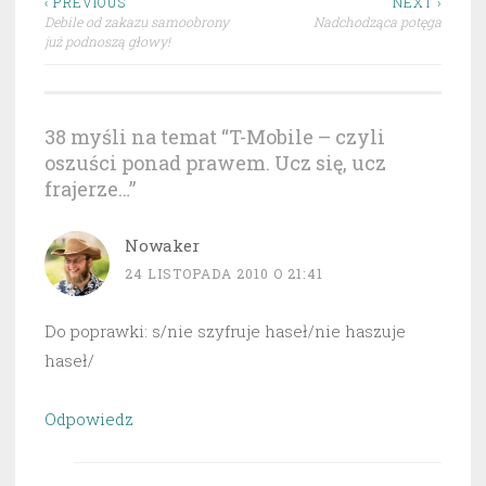
Nawigacja
‹ PREVIOUS
NEXT ›
Debile od zakazu samoobrony
Nadchodząca potęga
wpisu
już podnoszą głowy!
38 myśli na temat “
T-Mobile – czyli
oszuści ponad prawem. Ucz się, ucz
frajerze…
”
Nowaker
24 LISTOPADA 2010 O 21:41
Do poprawki: s/nie szyfruje haseł/nie haszuje
haseł/
Odpowiedz