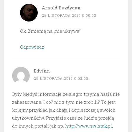
Arnold Buzdygan
25 LISTOPADA 2010 O 00:03
Ok. Zmienię na „nie ukrywa”
Odpowiedz
Edvinn
25 LISTOPADA 2010 O 08:03
Były kiedyś informacje że alegro trzyma hasła nie
zahaszowane. I co? nic z tym nie zrobili? To jest
kolejny przykład jak dbają i dopieszczają swoich
użytkowników. Przyjdzie czas ze ludzie przejdą
do innych portali jak np.
http://www.swistak.pl
,