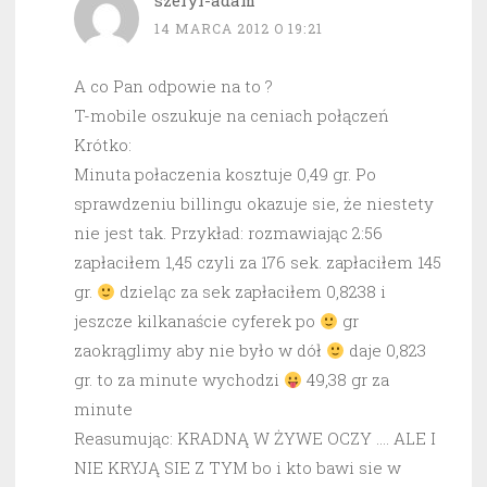
szeryf-adam
14 MARCA 2012 O 19:21
A co Pan odpowie na to ?
T-mobile oszukuje na ceniach połączeń
Krótko:
Minuta połaczenia kosztuje 0,49 gr. Po
sprawdzeniu billingu okazuje sie, że niestety
nie jest tak. Przykład: rozmawiając 2:56
zapłaciłem 1,45 czyli za 176 sek. zapłaciłem 145
gr.
dzieląc za sek zapłaciłem 0,8238 i
jeszcze kilkanaście cyferek po
gr
zaokrąglimy aby nie było w dół
daje 0,823
gr. to za minute wychodzi
49,38 gr za
minute
Reasumując: KRADNĄ W ŻYWE OCZY …. ALE I
NIE KRYJĄ SIE Z TYM bo i kto bawi sie w