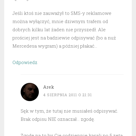
Jeśli ktoś nie zauważył to SMS-y reklamowe
można wyłączyć, mnie dziwnym trafem od
dobrych kilku lat żaden nie przyszedł. Ale
prościej jest na badziewie odpisywać (bo a nuż
Mercedesa wygram) a później płakać…
Odpowiedz
Arek
4 SIERPNIA 2011 O 21:31
Sęk w tym, że tutaj nie musiałeś odpisywać.
Brak odpisu NIE oznaczał… zgodę.
Zgodę na to by Cię codziennie kąsali po 5 zeta