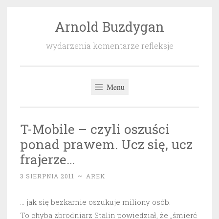
Arnold Buzdygan
Przeskocz
do
wydarzenia komentarze refleksje
treści
Menu
T-Mobile – czyli oszuści
ponad prawem. Ucz się, ucz
frajerze…
3 SIERPNIA 2011
~
AREK
… jak się bezkarnie oszukuje miliony osób.
To chyba zbrodniarz Stalin powiedział, że „śmierć