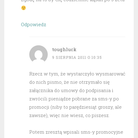
Odpowiedz
toughluck
9 SIERPNIA 2011 O 10:35
Rzecz w tym, że wystarczyło wysmarować
do nich pismo, że nie otrzymało się
załącznika do umowy do podpisania i
zwrócili pieniądze pobrane za sms-y po
promocji (niby to parędziesiąt groszy, ale
zawsze), więc nie wiesz, co piszesz.
Potem zresztą wpisali sms-y promocyjne