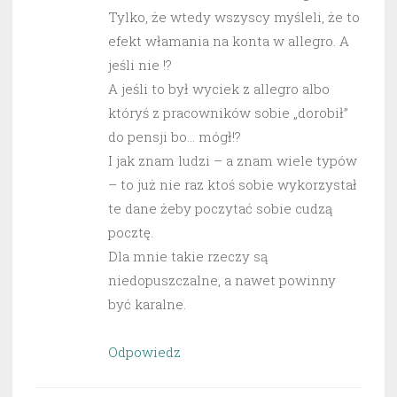
Tylko, że wtedy wszyscy myśleli, że to
efekt włamania na konta w allegro. A
jeśli nie !?
A jeśli to był wyciek z allegro albo
któryś z pracowników sobie „dorobił”
do pensji bo… mógł!?
I jak znam ludzi – a znam wiele typów
– to już nie raz ktoś sobie wykorzystał
te dane żeby poczytać sobie cudzą
pocztę.
Dla mnie takie rzeczy są
niedopuszczalne, a nawet powinny
być karalne.
Odpowiedz