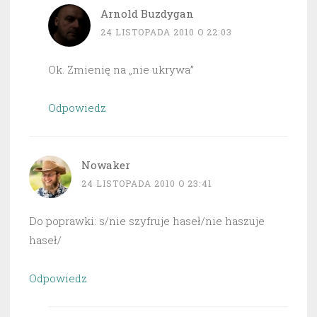
Arnold Buzdygan
24 LISTOPADA 2010 O 22:03
Ok. Zmienię na „nie ukrywa”
Odpowiedz
Nowaker
24 LISTOPADA 2010 O 23:41
Do poprawki: s/nie szyfruje haseł/nie haszuje
haseł/
Odpowiedz