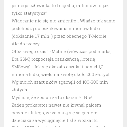
jednego człowieka to tragedia, milionów to już
tylko statystyka”.
Widocznie nic się nie zmieniło i Władze tak samo
podchodzą do oszukiwania milionów ludzi
(dokładnie 1,7 mln !) przez obecnego T-Mobile.
Ale do rzeczy…
Otóż swego czas T-Mobile (wówczas pod marką
Era GSM) rozpoczęła oszukańczą „loterię
SMSową”. Jak się okazało oszukali ponad 1,7
miliona ludzi, wielu na kwotę około 200 złotych.
Wg moich szacunków zgarnęli od 100-300 mln
złotych.
Myślicie, że zostali za to ukarani!? Nie!
Żaden prokurator nawet nie kiwnął palcem –
pewnie dlatego, że zajmują się ściganiem
dzieciaka za wyciągnięcie 1 zł z wózka itd.