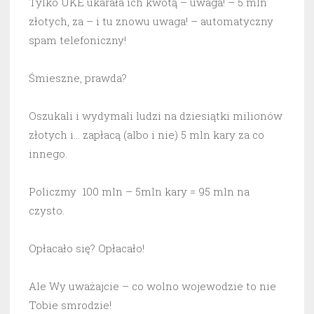
Tylko UKE ukarała ich kwotą – uwaga! – 5 mln
złotych, za – i tu znowu uwaga! – automatyczny
spam telefoniczny!
Śmieszne, prawda?
Oszukali i wydymali ludzi na dziesiątki milionów
złotych i… zapłacą (albo i nie) 5 mln kary za co
innego.
Policzmy 100 mln – 5mln kary = 95 mln na
czysto.
Opłacało się? Opłacało!
Ale Wy uważajcie – co wolno wojewodzie to nie
Tobie smrodzie!