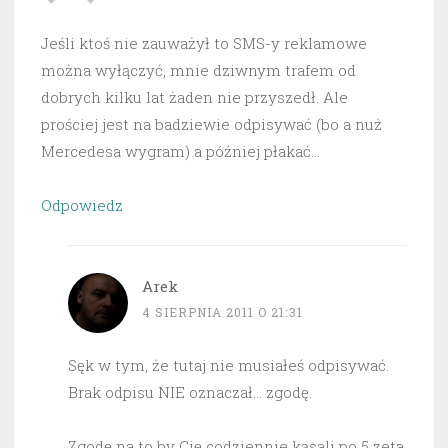
Jeśli ktoś nie zauważył to SMS-y reklamowe
można wyłączyć, mnie dziwnym trafem od
dobrych kilku lat żaden nie przyszedł. Ale
prościej jest na badziewie odpisywać (bo a nuż
Mercedesa wygram) a później płakać…
Odpowiedz
Arek
4 SIERPNIA 2011 O 21:31
Sęk w tym, że tutaj nie musiałeś odpisywać.
Brak odpisu NIE oznaczał… zgodę.
Zgodę na to by Cię codziennie kąsali po 5 zeta