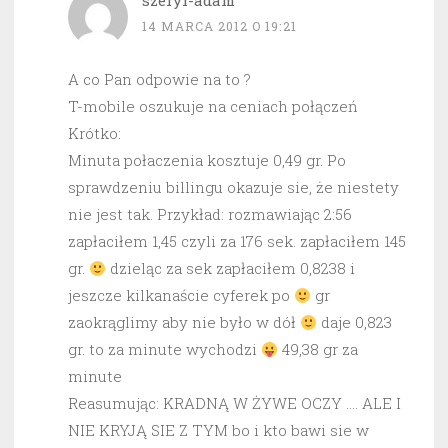
szeryf-adam
14 MARCA 2012 O 19:21
A co Pan odpowie na to ?
T-mobile oszukuje na ceniach połączeń
Krótko:
Minuta połaczenia kosztuje 0,49 gr. Po
sprawdzeniu billingu okazuje sie, że niestety
nie jest tak. Przykład: rozmawiając 2:56
zapłaciłem 1,45 czyli za 176 sek. zapłaciłem 145
gr.
dzieląc za sek zapłaciłem 0,8238 i
jeszcze kilkanaście cyferek po
gr
zaokrąglimy aby nie było w dół
daje 0,823
gr. to za minute wychodzi
49,38 gr za
minute
Reasumując: KRADNĄ W ŻYWE OCZY …. ALE I
NIE KRYJĄ SIE Z TYM bo i kto bawi sie w