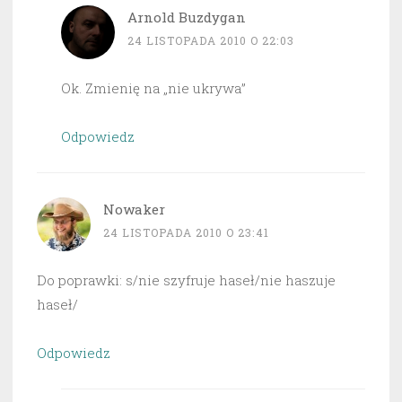
Arnold Buzdygan
24 LISTOPADA 2010 O 22:03
Ok. Zmienię na „nie ukrywa”
Odpowiedz
Nowaker
24 LISTOPADA 2010 O 23:41
Do poprawki: s/nie szyfruje haseł/nie haszuje
haseł/
Odpowiedz