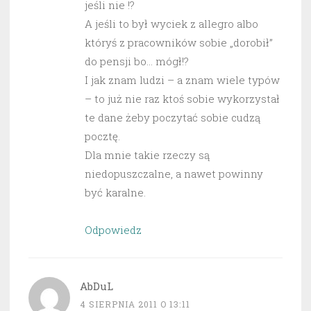
jeśli nie !?
A jeśli to był wyciek z allegro albo
któryś z pracowników sobie „dorobił”
do pensji bo… mógł!?
I jak znam ludzi – a znam wiele typów
– to już nie raz ktoś sobie wykorzystał
te dane żeby poczytać sobie cudzą
pocztę.
Dla mnie takie rzeczy są
niedopuszczalne, a nawet powinny
być karalne.
Odpowiedz
AbDuL
4 SIERPNIA 2011 O 13:11