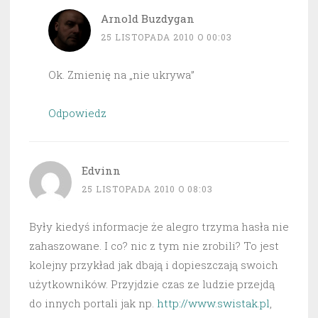
Arnold Buzdygan
25 LISTOPADA 2010 O 00:03
Ok. Zmienię na „nie ukrywa”
Odpowiedz
Edvinn
25 LISTOPADA 2010 O 08:03
Były kiedyś informacje że alegro trzyma hasła nie
zahaszowane. I co? nic z tym nie zrobili? To jest
kolejny przykład jak dbają i dopieszczają swoich
użytkowników. Przyjdzie czas ze ludzie przejdą
do innych portali jak np.
http://www.swistak.pl
,