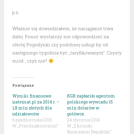
p.s.
Właśnie się dowiedziałem, że naciąganie trwa
dalej. Ponoć wystarczy nie odpowiedzieć na
ofertę Pogodynki czy podobnej usługi by od
następnego tygodnia być „taryfikowanym”. Czysty
miód , czyż nie?
Powiązane
Wyniki finansowe
KGB zapłaciło agentom
natemat.pl za 2014 r. –
polskiego wywiadu 15
1,8 mln złotych dla
mln dolarów w
udziałowców.
gotówce.
6 października 2015
24 stycznia 2014
W „Przedsiębiorczość"
W „Z kroniki
Buraczanej Republiki"