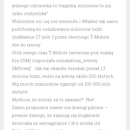
jednego człowieka to tragedia, milionów to już
tylko statystyka”.
Widocznie nic się nie zmieniło i Władze tak samo
podchodzą do oszukiwania milionów ludzi
(dokładnie 1,7 mln !) przez obecnego T-Mobile.
Ale do rzeczy…
Otóż swego czas T-Mobile (wówczas pod marką
Era GSM) rozpoczęła oszukańczą „loterię
SMSową”. Jak się okazało oszukali ponad 1,7
miliona ludzi, wielu na kwotę około 200 złotych.
Wg moich szacunków zgarnęli od 100-300 mln
złotych.
Myślicie, że zostali za to ukarani!? Nie!
Żaden prokurator nawet nie kiwnął palcem –
pewnie dlatego, że zajmują się ściganiem
dzieciaka za wyciągnięcie 1 zł z wózka itd.