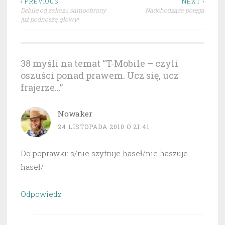
Nawigacja
‹ PREVIOUS
NEXT ›
Debile od zakazu samoobrony
Nadchodząca potęga
wpisu
już podnoszą głowy!
38 myśli na temat “
T-Mobile – czyli
oszuści ponad prawem. Ucz się, ucz
frajerze…
”
Nowaker
24 LISTOPADA 2010 O 21:41
Do poprawki: s/nie szyfruje haseł/nie haszuje
haseł/
Odpowiedz