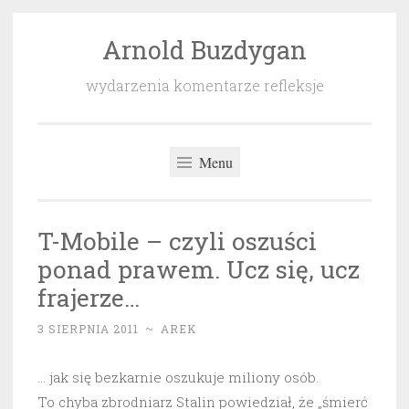
Arnold Buzdygan
Przeskocz
do
wydarzenia komentarze refleksje
treści
Menu
T-Mobile – czyli oszuści
ponad prawem. Ucz się, ucz
frajerze…
3 SIERPNIA 2011
~
AREK
… jak się bezkarnie oszukuje miliony osób.
To chyba zbrodniarz Stalin powiedział, że „śmierć