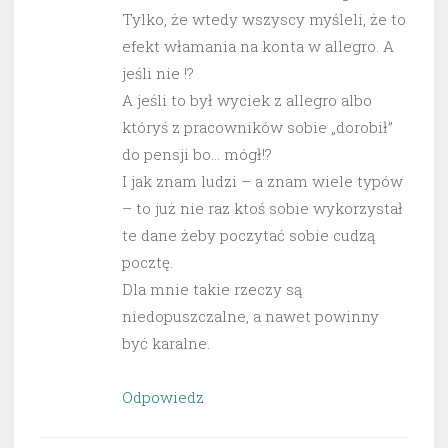
Tylko, że wtedy wszyscy myśleli, że to
efekt włamania na konta w allegro. A
jeśli nie !?
A jeśli to był wyciek z allegro albo
któryś z pracowników sobie „dorobił”
do pensji bo… mógł!?
I jak znam ludzi – a znam wiele typów
– to już nie raz ktoś sobie wykorzystał
te dane żeby poczytać sobie cudzą
pocztę.
Dla mnie takie rzeczy są
niedopuszczalne, a nawet powinny
być karalne.
Odpowiedz