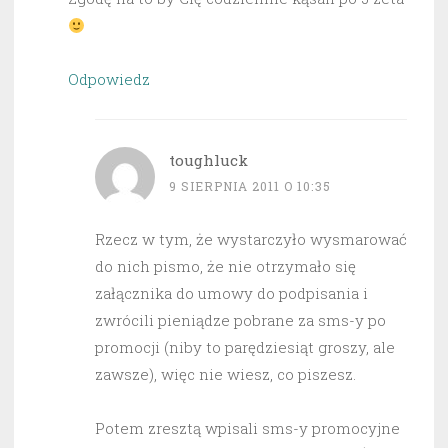
Odpowiedz
toughluck
9 SIERPNIA 2011 O 10:35
Rzecz w tym, że wystarczyło wysmarować
do nich pismo, że nie otrzymało się
załącznika do umowy do podpisania i
zwrócili pieniądze pobrane za sms-y po
promocji (niby to parędziesiąt groszy, ale
zawsze), więc nie wiesz, co piszesz.
Potem zresztą wpisali sms-y promocyjne