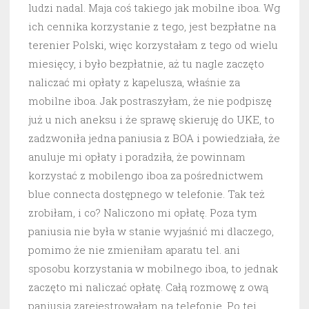
ludzi nadal. Maja coś takiego jak mobilne iboa. Wg
ich cennika korzystanie z tego, jest bezpłatne na
terenier Polski, więc korzystałam z tego od wielu
miesięcy, i było bezpłatnie, aż tu nagle zaczęto
naliczać mi opłaty z kapelusza, właśnie za
mobilne iboa. Jak postraszyłam, że nie podpiszę
już u nich aneksu i że sprawę skieruję do UKE, to
zadzwoniła jedna paniusia z BOA i powiedziała, że
anuluje mi opłaty i poradziła, że powinnam
korzystać z mobilengo iboa za pośrednictwem
blue connecta dostępnego w telefonie. Tak też
zrobiłam, i co? Naliczono mi opłatę. Poza tym
paniusia nie była w stanie wyjaśnić mi dlaczego,
pomimo że nie zmieniłam aparatu tel. ani
sposobu korzystania w mobilnego iboa, to jednak
zaczęto mi naliczać opłatę. Całą rozmowę z ową
paniusią zarejestrowałam na telefonie. Po tej