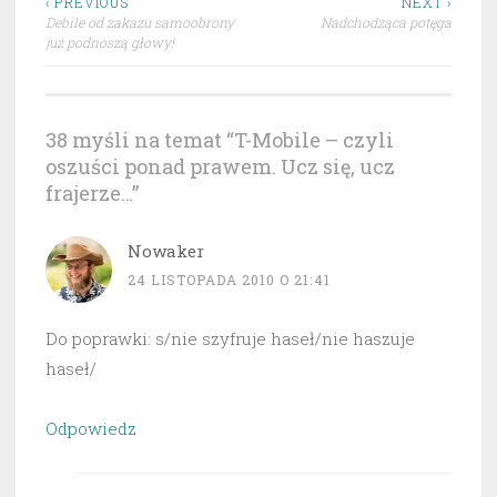
Nawigacja
‹ PREVIOUS
NEXT ›
Debile od zakazu samoobrony
Nadchodząca potęga
wpisu
już podnoszą głowy!
38 myśli na temat “
T-Mobile – czyli
oszuści ponad prawem. Ucz się, ucz
frajerze…
”
Nowaker
24 LISTOPADA 2010 O 21:41
Do poprawki: s/nie szyfruje haseł/nie haszuje
haseł/
Odpowiedz