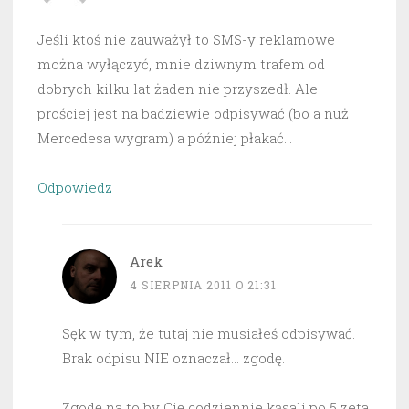
Jeśli ktoś nie zauważył to SMS-y reklamowe
można wyłączyć, mnie dziwnym trafem od
dobrych kilku lat żaden nie przyszedł. Ale
prościej jest na badziewie odpisywać (bo a nuż
Mercedesa wygram) a później płakać…
Odpowiedz
Arek
4 SIERPNIA 2011 O 21:31
Sęk w tym, że tutaj nie musiałeś odpisywać.
Brak odpisu NIE oznaczał… zgodę.
Zgodę na to by Cię codziennie kąsali po 5 zeta