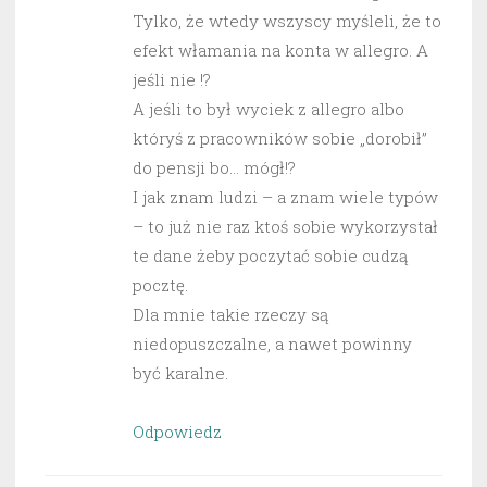
Tylko, że wtedy wszyscy myśleli, że to
efekt włamania na konta w allegro. A
jeśli nie !?
A jeśli to był wyciek z allegro albo
któryś z pracowników sobie „dorobił”
do pensji bo… mógł!?
I jak znam ludzi – a znam wiele typów
– to już nie raz ktoś sobie wykorzystał
te dane żeby poczytać sobie cudzą
pocztę.
Dla mnie takie rzeczy są
niedopuszczalne, a nawet powinny
być karalne.
Odpowiedz