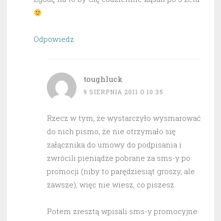
Odpowiedz
toughluck
9 SIERPNIA 2011 O 10:35
Rzecz w tym, że wystarczyło wysmarować
do nich pismo, że nie otrzymało się
załącznika do umowy do podpisania i
zwrócili pieniądze pobrane za sms-y po
promocji (niby to parędziesiąt groszy, ale
zawsze), więc nie wiesz, co piszesz.
Potem zresztą wpisali sms-y promocyjne