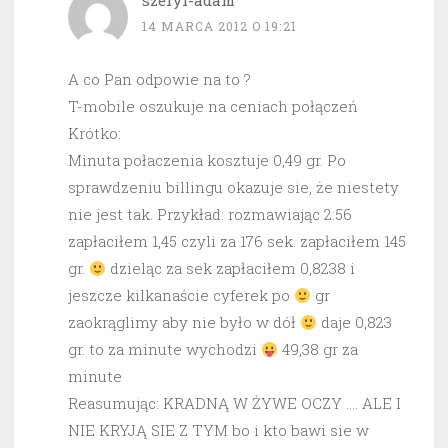
szeryf-adam
14 MARCA 2012 O 19:21
A co Pan odpowie na to ?
T-mobile oszukuje na ceniach połączeń
Krótko:
Minuta połaczenia kosztuje 0,49 gr. Po
sprawdzeniu billingu okazuje sie, że niestety
nie jest tak. Przykład: rozmawiając 2:56
zapłaciłem 1,45 czyli za 176 sek. zapłaciłem 145
gr.
dzieląc za sek zapłaciłem 0,8238 i
jeszcze kilkanaście cyferek po
gr
zaokrąglimy aby nie było w dół
daje 0,823
gr. to za minute wychodzi
49,38 gr za
minute
Reasumując: KRADNĄ W ŻYWE OCZY …. ALE I
NIE KRYJĄ SIE Z TYM bo i kto bawi sie w