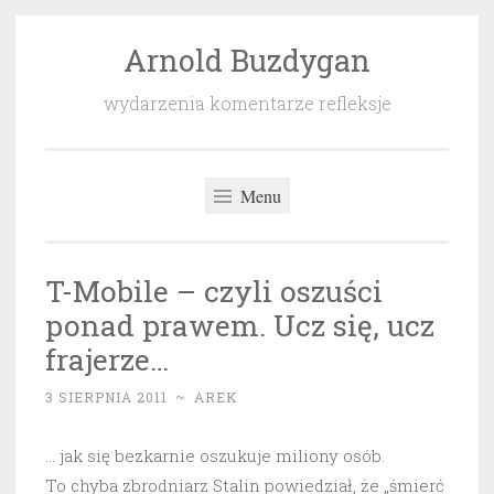
Arnold Buzdygan
Przeskocz
do
wydarzenia komentarze refleksje
treści
Menu
T-Mobile – czyli oszuści
ponad prawem. Ucz się, ucz
frajerze…
3 SIERPNIA 2011
~
AREK
… jak się bezkarnie oszukuje miliony osób.
To chyba zbrodniarz Stalin powiedział, że „śmierć