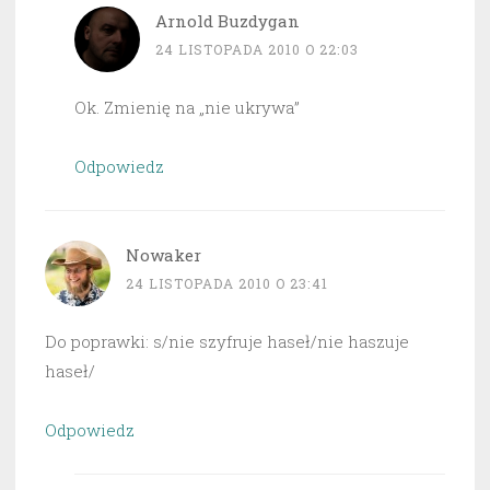
Arnold Buzdygan
24 LISTOPADA 2010 O 22:03
Ok. Zmienię na „nie ukrywa”
Odpowiedz
Nowaker
24 LISTOPADA 2010 O 23:41
Do poprawki: s/nie szyfruje haseł/nie haszuje
haseł/
Odpowiedz