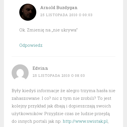
Arnold Buzdygan
25 LISTOPADA 2010 O 00:03
Ok. Zmienię na „nie ukrywa”
Odpowiedz
Edvinn
25 LISTOPADA 2010 O 08:03
Były kiedyś informacje że alegro trzyma hasła nie
zahaszowane. I co? nic z tym nie zrobili? To jest
kolejny przykład jak dbają i dopieszczają swoich
użytkowników. Przyjdzie czas ze ludzie przejdą
do innych portali jak np.
http://www.swistak.pl
,