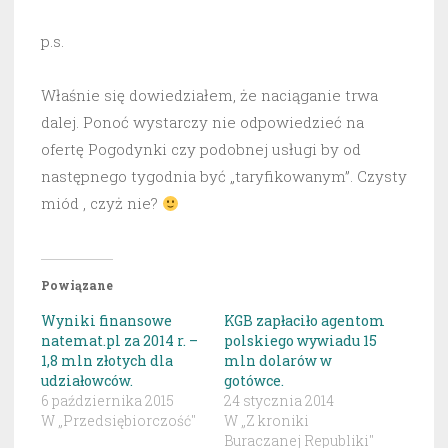
p.s.
Właśnie się dowiedziałem, że naciąganie trwa
dalej. Ponoć wystarczy nie odpowiedzieć na
ofertę Pogodynki czy podobnej usługi by od
następnego tygodnia być „taryfikowanym”. Czysty
miód , czyż nie?
Powiązane
Wyniki finansowe
KGB zapłaciło agentom
natemat.pl za 2014 r. –
polskiego wywiadu 15
1,8 mln złotych dla
mln dolarów w
udziałowców.
gotówce.
6 października 2015
24 stycznia 2014
W „Przedsiębiorczość"
W „Z kroniki
Buraczanej Republiki"