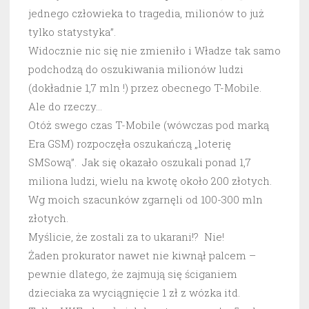
jednego człowieka to tragedia, milionów to już
tylko statystyka”.
Widocznie nic się nie zmieniło i Władze tak samo
podchodzą do oszukiwania milionów ludzi
(dokładnie 1,7 mln !) przez obecnego T-Mobile.
Ale do rzeczy…
Otóż swego czas T-Mobile (wówczas pod marką
Era GSM) rozpoczęła oszukańczą „loterię
SMSową”. Jak się okazało oszukali ponad 1,7
miliona ludzi, wielu na kwotę około 200 złotych.
Wg moich szacunków zgarnęli od 100-300 mln
złotych.
Myślicie, że zostali za to ukarani!? Nie!
Żaden prokurator nawet nie kiwnął palcem –
pewnie dlatego, że zajmują się ściganiem
dzieciaka za wyciągnięcie 1 zł z wózka itd.