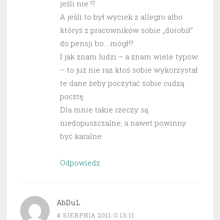
jeśli nie !?
A jeśli to był wyciek z allegro albo
któryś z pracowników sobie „dorobił”
do pensji bo… mógł!?
I jak znam ludzi – a znam wiele typów
– to już nie raz ktoś sobie wykorzystał
te dane żeby poczytać sobie cudzą
pocztę.
Dla mnie takie rzeczy są
niedopuszczalne, a nawet powinny
być karalne.
Odpowiedz
AbDuL
4 SIERPNIA 2011 O 13:11