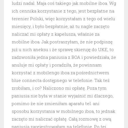
ludzi nadal. Maja coś takiego jak mobilne iboa. Wg
ich cennika korzystanie z tego, jest bezpłatne na
terenier Polski, więc korzystałam z tego od wielu
miesięcy, i było bezpłatnie, aż tu nagle zaczęto
naliczać mi opłaty z kapelusza, właśnie za
mobilne iboa. Jak postraszyłam, że nie podpiszę
już u nich aneksu i że sprawę skieruję do UKE, to
zadzwoniła jedna paniusia z BOA i powiedziała, że
anuluje mi opłaty i poradziła, że powinnam
korzystać z mobilengo iboa za pośrednictwem
blue connecta dostępnego w telefonie. Tak też
zrobiłam, i co? Naliczono mi opłatę. Poza tym
paniusia nie była w stanie wyjaśnić mi dlaczego,
pomimo że nie zmieniłam aparatu tel. ani
sposobu korzystania w mobilnego iboa, to jednak
zaczęto mi naliczać opłatę. Całą rozmowę z ową
paniusią zarejestrowałam na telefonie. Po tej