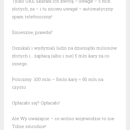
Tylko UKE ukarała ich kwotą – uwaga! – 5 mln
złotych, za – i tu znowu uwaga! – automatyczny
spam telefoniczny!
Śmieszne, prawda?
Oszukali i wydymali ludzi na dziesiątki milionów
złotych i… zapłacą (albo i nie) 5 mln kary za co
innego.
Policzmy 100 mln – 5mln kary = 95 mln na
czysto.
Opłacało się? Opłacało!
Ale Wy uważajcie – co wolno wojewodzie to nie
Tobie smrodzie!