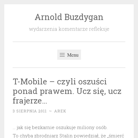
Arnold Buzdygan
Przeskocz
do
wydarzenia komentarze refleksje
treści
Menu
T-Mobile – czyli oszuści
ponad prawem. Ucz się, ucz
frajerze…
3 SIERPNIA 2011
~
AREK
… jak się bezkarnie oszukuje miliony osób.
To chyba zbrodniarz Stalin powiedział, że „śmierć