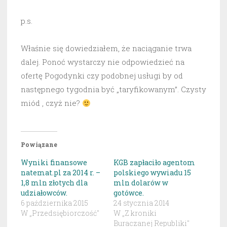
p.s.
Właśnie się dowiedziałem, że naciąganie trwa
dalej. Ponoć wystarczy nie odpowiedzieć na
ofertę Pogodynki czy podobnej usługi by od
następnego tygodnia być „taryfikowanym”. Czysty
miód , czyż nie?
Powiązane
Wyniki finansowe
KGB zapłaciło agentom
natemat.pl za 2014 r. –
polskiego wywiadu 15
1,8 mln złotych dla
mln dolarów w
udziałowców.
gotówce.
6 października 2015
24 stycznia 2014
W „Przedsiębiorczość"
W „Z kroniki
Buraczanej Republiki"