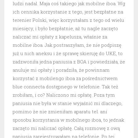
ludzi nadal. Maja coś takiego jak mobilne iboa. Wg
ich cennika korzystanie z tego, jest bezpłatne na
terenier Polski, więc korzystałam z tego od wielu
miesięcy, i było bezpłatnie, aż tu nagle zaczęto
naliczać mi opłaty z kapelusza, właśnie za
mobilne iboa. Jak postraszyłam, że nie podpiszę
już u nich aneksu i że sprawę skieruję do UKE, to
zadzwoniła jedna paniusia z BOA i powiedziała, że
anuluje mi opłaty i poradziła, że powinnam
korzystać z mobilengo iboa za pośrednictwem
blue connecta dostępnego w telefonie. Tak też
zrobiłam, i co? Naliczono mi opłatę. Poza tym
paniusia nie była w stanie wyjaśnić mi dlaczego,
pomimo że nie zmieniłam aparatu tel. ani
sposobu korzystania w mobilnego iboa, to jednak
zaczęto mi naliczać opłatę. Całą rozmowę z ową
paniusią zarejestrowałam na telefonie. Po tej