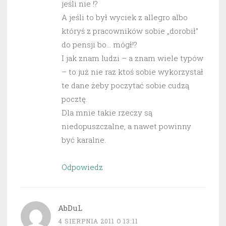
jeśli nie !?
A jeśli to był wyciek z allegro albo
któryś z pracowników sobie „dorobił”
do pensji bo… mógł!?
I jak znam ludzi – a znam wiele typów
– to już nie raz ktoś sobie wykorzystał
te dane żeby poczytać sobie cudzą
pocztę.
Dla mnie takie rzeczy są
niedopuszczalne, a nawet powinny
być karalne.
Odpowiedz
AbDuL
4 SIERPNIA 2011 O 13:11