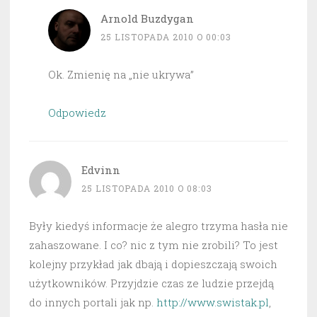
Arnold Buzdygan
25 LISTOPADA 2010 O 00:03
Ok. Zmienię na „nie ukrywa”
Odpowiedz
Edvinn
25 LISTOPADA 2010 O 08:03
Były kiedyś informacje że alegro trzyma hasła nie
zahaszowane. I co? nic z tym nie zrobili? To jest
kolejny przykład jak dbają i dopieszczają swoich
użytkowników. Przyjdzie czas ze ludzie przejdą
do innych portali jak np.
http://www.swistak.pl
,