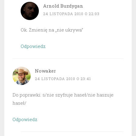
Arnold Buzdygan
24 LISTOPADA 2010 O 22:03
Ok. Zmienię na „nie ukrywa”
Odpowiedz
Nowaker
24 LISTOPADA 2010 O 23:41
Do poprawki: s/nie szyfruje haseł/nie haszuje
haseł/
Odpowiedz