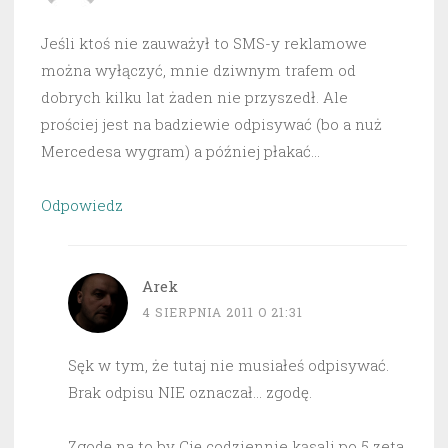
Jeśli ktoś nie zauważył to SMS-y reklamowe
można wyłączyć, mnie dziwnym trafem od
dobrych kilku lat żaden nie przyszedł. Ale
prościej jest na badziewie odpisywać (bo a nuż
Mercedesa wygram) a później płakać…
Odpowiedz
Arek
4 SIERPNIA 2011 O 21:31
Sęk w tym, że tutaj nie musiałeś odpisywać.
Brak odpisu NIE oznaczał… zgodę.
Zgodę na to by Cię codziennie kąsali po 5 zeta