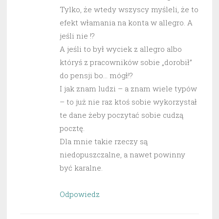
Tylko, że wtedy wszyscy myśleli, że to
efekt włamania na konta w allegro. A
jeśli nie !?
A jeśli to był wyciek z allegro albo
któryś z pracowników sobie „dorobił”
do pensji bo… mógł!?
I jak znam ludzi – a znam wiele typów
– to już nie raz ktoś sobie wykorzystał
te dane żeby poczytać sobie cudzą
pocztę.
Dla mnie takie rzeczy są
niedopuszczalne, a nawet powinny
być karalne.
Odpowiedz