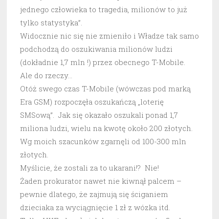
jednego człowieka to tragedia, milionów to już
tylko statystyka”.
Widocznie nic się nie zmieniło i Władze tak samo
podchodzą do oszukiwania milionów ludzi
(dokładnie 1,7 mln !) przez obecnego T-Mobile.
Ale do rzeczy…
Otóż swego czas T-Mobile (wówczas pod marką
Era GSM) rozpoczęła oszukańczą „loterię
SMSową”. Jak się okazało oszukali ponad 1,7
miliona ludzi, wielu na kwotę około 200 złotych.
Wg moich szacunków zgarnęli od 100-300 mln
złotych.
Myślicie, że zostali za to ukarani!? Nie!
Żaden prokurator nawet nie kiwnął palcem –
pewnie dlatego, że zajmują się ściganiem
dzieciaka za wyciągnięcie 1 zł z wózka itd.