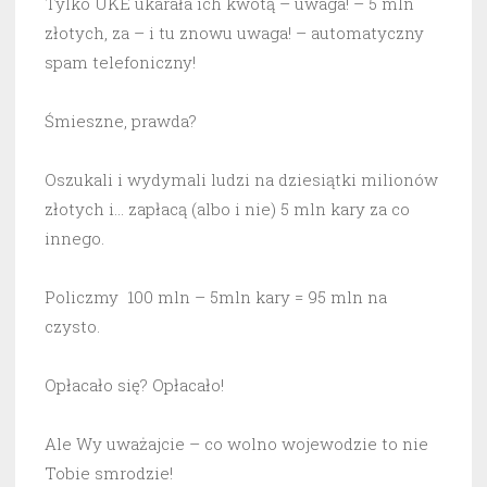
Tylko UKE ukarała ich kwotą – uwaga! – 5 mln
złotych, za – i tu znowu uwaga! – automatyczny
spam telefoniczny!
Śmieszne, prawda?
Oszukali i wydymali ludzi na dziesiątki milionów
złotych i… zapłacą (albo i nie) 5 mln kary za co
innego.
Policzmy 100 mln – 5mln kary = 95 mln na
czysto.
Opłacało się? Opłacało!
Ale Wy uważajcie – co wolno wojewodzie to nie
Tobie smrodzie!