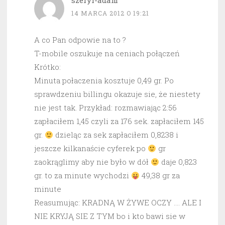
szeryf-adam
14 MARCA 2012 O 19:21
A co Pan odpowie na to ?
T-mobile oszukuje na ceniach połączeń
Krótko:
Minuta połaczenia kosztuje 0,49 gr. Po
sprawdzeniu billingu okazuje sie, że niestety
nie jest tak. Przykład: rozmawiając 2:56
zapłaciłem 1,45 czyli za 176 sek. zapłaciłem 145
gr.
dzieląc za sek zapłaciłem 0,8238 i
jeszcze kilkanaście cyferek po
gr
zaokrąglimy aby nie było w dół
daje 0,823
gr. to za minute wychodzi
49,38 gr za
minute
Reasumując: KRADNĄ W ŻYWE OCZY …. ALE I
NIE KRYJĄ SIE Z TYM bo i kto bawi sie w