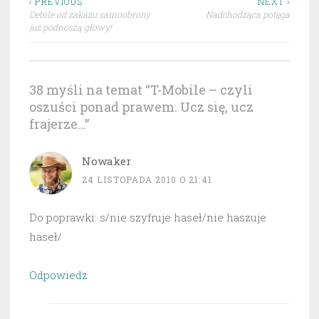
Nawigacja
‹ PREVIOUS
NEXT ›
Debile od zakazu samoobrony
Nadchodząca potęga
wpisu
już podnoszą głowy!
38 myśli na temat “
T-Mobile – czyli
oszuści ponad prawem. Ucz się, ucz
frajerze…
”
Nowaker
24 LISTOPADA 2010 O 21:41
Do poprawki: s/nie szyfruje haseł/nie haszuje
haseł/
Odpowiedz