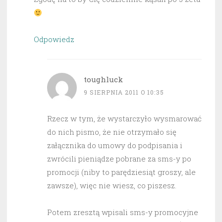
Odpowiedz
toughluck
9 SIERPNIA 2011 O 10:35
Rzecz w tym, że wystarczyło wysmarować
do nich pismo, że nie otrzymało się
załącznika do umowy do podpisania i
zwrócili pieniądze pobrane za sms-y po
promocji (niby to parędziesiąt groszy, ale
zawsze), więc nie wiesz, co piszesz.
Potem zresztą wpisali sms-y promocyjne